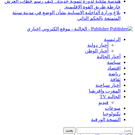
هندسة ملكية لدورة تنموية جديدة.. كيف رسم خطاب العرش
خارطة طريق القوة الإقليمية.
بلاغ وزارة الداخلية الاسبانية بشأن الوضع في مدينة سبتة
المتمتعة بالحكم الذاتي
Publisher - الجالية - موقع إلكتروني إخباري
الرئيسية
أخبار دولية
أخبار الوطن
أخبار الجالية
سياسة
اقتصاد
رياضة
ثقافة
أخبار سياحية
المغرب وإفريقيا
الجالية TV
فيديو
منوعات
تكنولوجيا
النسخة الورقية