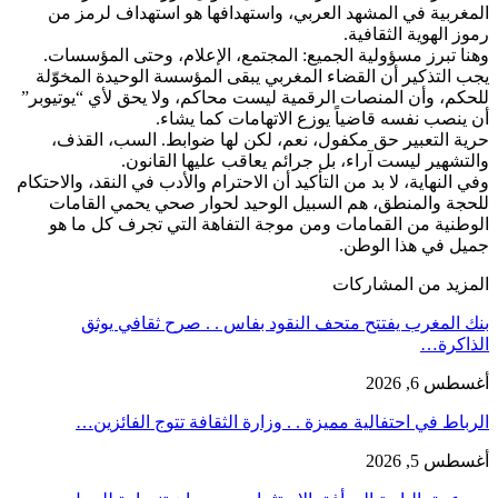
المغربية في المشهد العربي، واستهدافها هو استهداف لرمز من
رموز الهوية الثقافية.
وهنا تبرز مسؤولية الجميع: المجتمع، الإعلام، وحتى المؤسسات.
يجب التذكير أن القضاء المغربي يبقى المؤسسة الوحيدة المخوّلة
للحكم، وأن المنصات الرقمية ليست محاكم، ولا يحق لأي “يوتيوبر”
أن ينصب نفسه قاضياً يوزع الاتهامات كما يشاء.
حرية التعبير حق مكفول، نعم، لكن لها ضوابط. السب، القذف،
والتشهير ليست آراء، بل جرائم يعاقب عليها القانون.
وفي النهاية، لا بد من التأكيد أن الاحترام والأدب في النقد، والاحتكام
للحجة والمنطق، هم السبيل الوحيد لحوار صحي يحمي القامات
الوطنية من القمامات ومن موجة التفاهة التي تجرف كل ما هو
جميل في هذا الوطن.
المزيد من المشاركات
بنك المغرب يفتتح متحف النقود بفاس . . صرح ثقافي يوثق
الذاكرة…
أغسطس 6, 2026
الرباط في احتفالية مميزة . . وزارة الثقافة تتوج الفائزين…
أغسطس 5, 2026