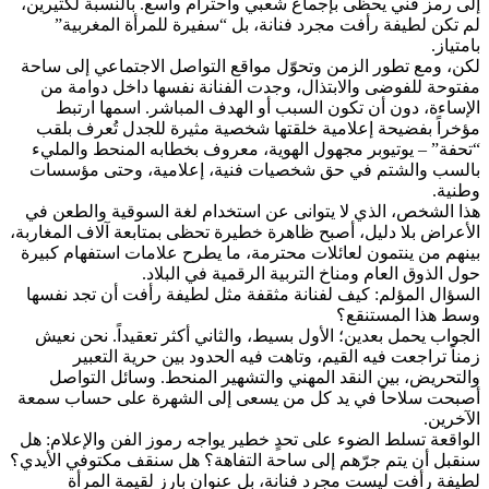
إلى رمز فني يحظى بإجماع شعبي واحترام واسع. بالنسبة لكثيرين،
لم تكن لطيفة رأفت مجرد فنانة، بل “سفيرة للمرأة المغربية”
بامتياز.
لكن، ومع تطور الزمن وتحوّل مواقع التواصل الاجتماعي إلى ساحة
مفتوحة للفوضى والابتذال، وجدت الفنانة نفسها داخل دوامة من
الإساءة، دون أن تكون السبب أو الهدف المباشر. اسمها ارتبط
مؤخراً بفضيحة إعلامية خلقتها شخصية مثيرة للجدل تُعرف بلقب
“تحفة” – يوتيوبر مجهول الهوية، معروف بخطابه المنحط والمليء
بالسب والشتم في حق شخصيات فنية، إعلامية، وحتى مؤسسات
وطنية.
هذا الشخص، الذي لا يتوانى عن استخدام لغة السوقية والطعن في
الأعراض بلا دليل، أصبح ظاهرة خطيرة تحظى بمتابعة آلاف المغاربة،
بينهم من ينتمون لعائلات محترمة، ما يطرح علامات استفهام كبيرة
حول الذوق العام ومناخ التربية الرقمية في البلاد.
السؤال المؤلم: كيف لفنانة مثقفة مثل لطيفة رأفت أن تجد نفسها
وسط هذا المستنقع؟
الجواب يحمل بعدين؛ الأول بسيط، والثاني أكثر تعقيداً. نحن نعيش
زمناً تراجعت فيه القيم، وتاهت فيه الحدود بين حرية التعبير
والتحريض، بين النقد المهني والتشهير المنحط. وسائل التواصل
أصبحت سلاحاً في يد كل من يسعى إلى الشهرة على حساب سمعة
الآخرين.
الواقعة تسلط الضوء على تحدٍ خطير يواجه رموز الفن والإعلام: هل
سنقبل أن يتم جرّهم إلى ساحة التفاهة؟ هل سنقف مكتوفي الأيدي؟
لطيفة رأفت ليست مجرد فنانة، بل عنوان بارز لقيمة المرأة