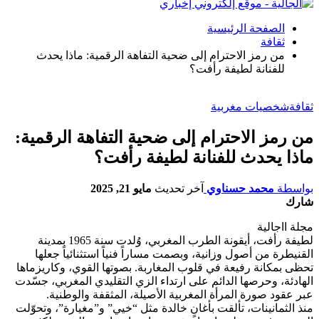
الصفحة الرئيسية
ثقافة
من رمز الاحترام إلى ضحية التفاهة الرقمية: ماذا يحدث
للفنانة لطيفة رأفت؟
ثقافة
شخصيات مغربية
من رمز الاحترام إلى ضحية التفاهة الرقمية:
ماذا يحدث للفنانة لطيفة رأفت؟
بواسطة
محمد حسناوي
آخر تحديث
مايو 21, 2025
شارك
مجلة ااجالية
لطيفة رأفت، أيقونة الطرب المغربي، وُلدت سنة 1965 بمدينة
القنيطرة من أصول وزانية، وبصمت مساراً فنياً استثنائياً جعلها
تحظى بمكانة رفيعة في قلوب المغاربة. بصوتها القوي، وكاريزماها
الهادئة، وحرصها الدائم على ارتداء الزي التقليدي المغربي، جسّدت
عبر عقود صورة المرأة المغربية الأصيلة، المثقفة والوطنية.
منذ الثمانينات، تألقت بأغانٍ خالدة مثل “خيي” و”مغيارة”، وتحوّلت