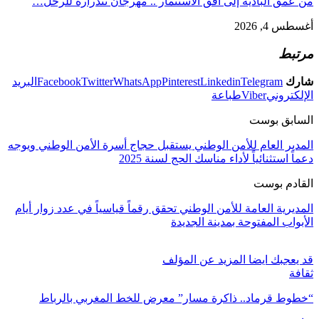
من عمق البادية إلى أفق الاستثمار .. مهرجان تندرارة للرحل…
أغسطس 4, 2026
مرتبط
شارك
Telegram
Linkedin
Pinterest
WhatsApp
Twitter
Facebook
البريد
الإلكتروني
Viber
طباعة
السابق بوست
المدير العام للأمن الوطني يستقبل حجاج أسرة الأمن الوطني ويوجه
دعماً استثنائياً لأداء مناسك الحج لسنة 2025
القادم بوست
المديرية العامة للأمن الوطني تحقق رقماً قياسياً في عدد زوار أيام
الأبواب المفتوحة بمدينة الجديدة
قد يعجبك ايضا
المزيد عن المؤلف
ثقافة
“خطوط قرماد.. ذاكرة مسار” معرض للخط المغربي بالرباط