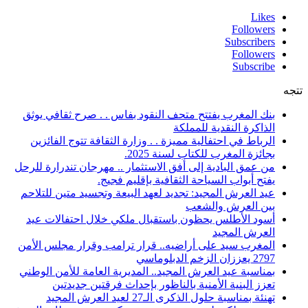
Likes
Followers
Subscribers
Followers
Subscribe
تتجه
بنك المغرب يفتتح متحف النقود بفاس . . صرح ثقافي يوثق
الذاكرة النقدية للمملكة
الرباط في احتفالية مميزة . . وزارة الثقافة تتوج الفائزين
بجائزة المغرب للكتاب لسنة 2025.
من عمق البادية إلى أفق الاستثمار .. مهرجان تندرارة للرحل
يفتح أبواب السياحة الثقافية بإقليم فجيج.
عيد العرش المجيد: تجديد لعهد البيعة وتجسيد متين للتلاحم
بين العرش والشعب
أسود الأطلس يحظون باستقبال ملكي خلال احتفالات عيد
العرش المجيد
المغرب سيد على أراضيه.. قرار ترامب وقرار مجلس الأمن
2797 يعززان الزخم الدبلوماسي
بمناسبة عيد العرش المجيد.. المديرية العامة للأمن الوطني
تعزز البنية الأمنية بالناظور بإحداث فرقتين جديدتين
تهنئة بمناسبة حلول الذكرى الـ27 لعيد العرش المجيد