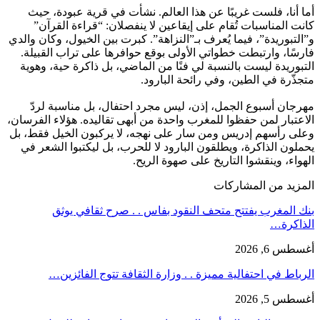
أما أنا، فلست غريبًا عن هذا العالم. نشأت في قرية عبودة، حيث
كانت المناسبات تُقام على إيقاعين لا ينفصلان: “قراءة القرآن”
و”التبوريدة”، فيما يُعرف بـ”النزاهة”. كبرت بين الخيول، وكان والدي
فارسًا، وارتبطت خطواتي الأولى بوقع حوافرها على تراب القبيلة.
التبوريدة ليست بالنسبة لي فنًا من الماضي، بل ذاكرة حية، وهوية
متجذّرة في الطين، وفي رائحة البارود.
مهرجان أسبوع الجمل، إذن، ليس مجرد احتفال، بل مناسبة لردّ
الاعتبار لمن حفظوا للمغرب واحدة من أبهى تقاليده. هؤلاء الفرسان،
وعلى رأسهم إدريس ومن سار على نهجه، لا يركبون الخيل فقط، بل
يحملون الذاكرة، ويطلقون البارود لا للحرب، بل ليكتبوا الشعر في
الهواء، وينقشوا التاريخ على صهوة الريح.
المزيد من المشاركات
بنك المغرب يفتتح متحف النقود بفاس . . صرح ثقافي يوثق
الذاكرة…
أغسطس 6, 2026
الرباط في احتفالية مميزة . . وزارة الثقافة تتوج الفائزين…
أغسطس 5, 2026