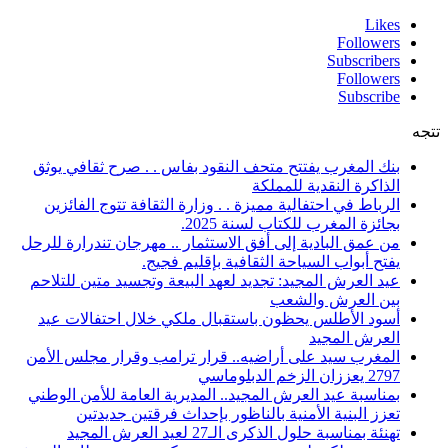
Likes
Followers
Subscribers
Followers
Subscribe
تتجه
بنك المغرب يفتتح متحف النقود بفاس . . صرح ثقافي يوثق
الذاكرة النقدية للمملكة
الرباط في احتفالية مميزة . . وزارة الثقافة تتوج الفائزين
بجائزة المغرب للكتاب لسنة 2025.
من عمق البادية إلى أفق الاستثمار .. مهرجان تندرارة للرحل
يفتح أبواب السياحة الثقافية بإقليم فجيج.
عيد العرش المجيد: تجديد لعهد البيعة وتجسيد متين للتلاحم
بين العرش والشعب
أسود الأطلس يحظون باستقبال ملكي خلال احتفالات عيد
العرش المجيد
المغرب سيد على أراضيه.. قرار ترامب وقرار مجلس الأمن
2797 يعززان الزخم الدبلوماسي
بمناسبة عيد العرش المجيد.. المديرية العامة للأمن الوطني
تعزز البنية الأمنية بالناظور بإحداث فرقتين جديدتين
تهنئة بمناسبة حلول الذكرى الـ27 لعيد العرش المجيد