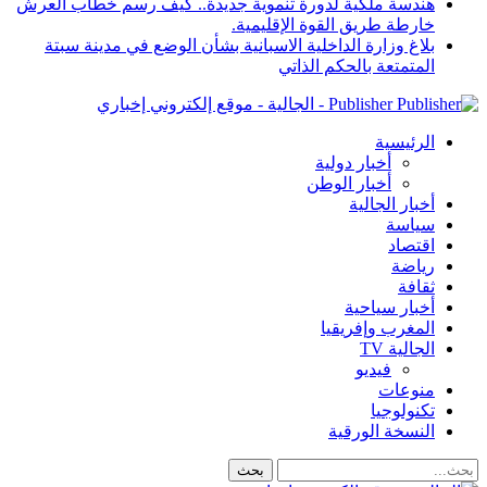
هندسة ملكية لدورة تنموية جديدة.. كيف رسم خطاب العرش
خارطة طريق القوة الإقليمية.
بلاغ وزارة الداخلية الاسبانية بشأن الوضع في مدينة سبتة
المتمتعة بالحكم الذاتي
Publisher - الجالية - موقع إلكتروني إخباري
الرئيسية
أخبار دولية
أخبار الوطن
أخبار الجالية
سياسة
اقتصاد
رياضة
ثقافة
أخبار سياحية
المغرب وإفريقيا
الجالية TV
فيديو
منوعات
تكنولوجيا
النسخة الورقية