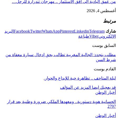
من عمق البادية إلى أفق الاستثمار .. مهرجان تندرارة للرحل…
أغسطس 4, 2026
مرتبط
شارك
Telegram
Linkedin
Pinterest
WhatsApp
Twitter
Facebook
البريد
الإلكتروني
Viber
طباعة
السابق بوست
مطلب يتجدد: الجالية المغربية تطالب بحق إدخال سيارة معفاة من
شرط السن
القادم بوست
ليلة المتاحف .. تظاهرة حية للإبداع والحوار.
قد يعجبك ايضا
المزيد عن المؤلف
أخبار الوطن
الحسانية هوية دستورية.. ومعهدها الملكي ضرورة وطنية بعد قرار
2797
أخبار الوطن