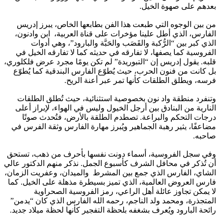
بعدهم على صهوة الخيل.
من بين الوجوه التي طبعت هذا الفن بطابعها الخاص، يبرز إدريس
الفارس، الذي أطل علينا مؤخرات على قناة العربية، ابن وادنون،
الذي كبر بين “الرُّكبة والقَصَب والحَبَّة والبارود”، وهي أدوات
الفروسية كما يصفها، لا تفارقه في حديثه كما لا تفارقه الخيل في
قلبه. يقول إدريس إن “التبوريدة” لم تكن يومًا مجرد عرض فلكلوري،
بل كانت من فنون الحرب، حيث يُطوّع الفارس البندقية كما يُطوّع
فرسه، ويطلق الطلقات كأنها تمر عبر أعنة الريح.
وتنفرد منطقة واد نون بخصوصية استثنائية، حيث تُطلق الطلقات
النارية من البنادق بين أرجل الخيول وليس في الهواء، لإبراز أعلى
درجات التحكم والبراعة. تصطدم الطلقة بالأرض، فتُحدث صوتًا
مضاعفًا، يثير رهبة الجماهير ويُبرز مهارة الفارس وثقة الفرس في
صاحبه.
وفي سجل الفروسية، أسماء دونت نفسها بأحرف من ذهب، تستحق
أن تُذكر في محافل الشرف كأسبوع الجمل. نذكر منهم الدكتور عالي
الشاي، الفارس الذي جمع بين المشرط والميدان، وعفريت الزمان،
فارس العروض العالمية، الذي تميز بسيطرة مذهلة على الخيل. كما
لا يمكن تجاوز عائلة أهل الراعي، رمز الفروسية الصحراوية
المتجذرة، ومحمد ولد الناجم، رحمه الله الفارس الذي كان “يدمن”
رائحة البارود ويُعرف بشغفه بلحظة التفجير كأنها لحظة ميلاد جديد.