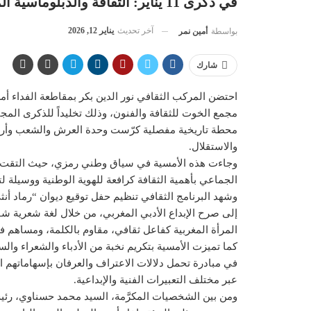
في ذكرى 11 يناير: الثقافة والدبلوماسية الموازية تلتقيان بالمركب الثقافي نور الدين بكر
آخر تحديث
يناير 12, 2026
بواسطة
أمين نمر
شارك
احتضن المركب الثقافي نور الدين بكر بمقاطعة الفداء أمس
محطة تاريخية مفصلية كرّست وحدة العرش والشعب وأرست 
والاستقلال.
وجاءت هذه الأمسية في سياق وطني رمزي، حيث التقت الكل
الجماعي بأهمية الثقافة كرافعة للهوية الوطنية ووسيلة ل
وشهد البرنامج الثقافي تنظيم حفل توقيع ديوان “رماد أ
إلى صرح الإبداع الأدبي المغربي، من خلال لغة شعرية شف
المرأة المغربية كفاعل ثقافي، مقاوم بالكلمة، ومساهم في 
كما تميزت الأمسية بتكريم نخبة من الأدباء والشعراء وال
في مبادرة تحمل دلالات الاعتراف والعرفان بإسهاماتهم ال
عبر مختلف التعبيرات الفنية والإبداعية.
ومن بين الشخصيات المكرَّمة، السيد محمد حسناوي، رئيس ا