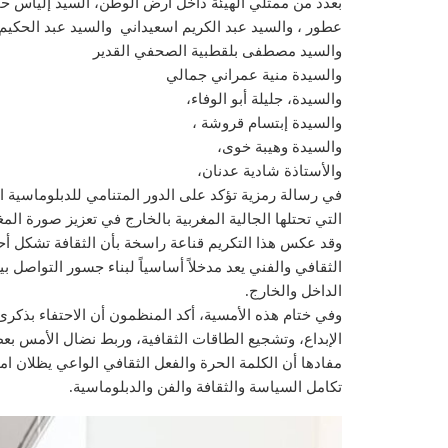
بعدد من ممثلي الهيئة داخل أرض الوطن، السيد إلياس حج
عطور ، والسيد عبد الكريم اسعيداني والسيد عبد الحكيم
والسيد مصطفى بلقطبية الصحفي القدير
والسيدة منية عمراني جمالي
والسيدة، جليلة أبو الوفاء،
والسيدة إبتسام قروشة ،
والسيدة وهيبة خوى،
والأستاذة شادية عدنان،
في رسالة رمزية تؤكد على الدور المتنامي للدبلوماسية ال
التي تحتلها الجالية المغربية بالخارج في تعزيز صورة الم
وقد عكس هذا التكريم قناعة راسخة بأن الثقافة تشكل أح
الثقافي والفني يعد مدخلاً أساسياً لبناء جسور التواصل ب
الداخل والخارج.
وفي ختام هذه الأمسية، أكد المنظمون أن الاحتفاء بذكر
الإبداع، وتشجيع الطاقات الثقافية، وربط نضال الأمس بعط
مفادها أن الكلمة الحرة والفعل الثقافي الواعي يظلان امتد
تكامل السياسة والثقافة والفن والدبلوماسية.