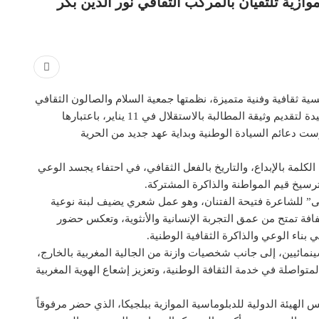
ية ثقافية وفنية متميزة، نظمتها جمعية السلام والصالون الثقافي
مجمع الخوت للثقافة والفنون، وذلك تخليداً للذكرى المجيدة لتقديم وثيقة المطالبة بالاستقلال في 11 يناير، باعتبارها
دعائم السيادة الوطنية وبداية عهد جديد من الحرية
مة بالإبداع، والتاريخ بالفعل الثقافي، في احتفاء يجسد الوعي
ترسيخ قيم المواطنة والذاكرة المشتركة.
نثى” للشاعرة فتيحة الفتنان، وهو عمل شعري يضيف لبنة نوعية
افة تمتح من عمق التجربة الإنسانية والأنثوية، وتعكس حضور
بناء الوعي والذاكرة الثقافية الوطنية.
سينمائيين، إلى جانب شخصيات وازنة من الجالية المغربية بالخارج،
متواصلة في خدمة الثقافة الوطنية، وتعزيز إشعاع الهوية المغربية
لهيئة الدولية للدبلوماسية الموازية ببلجيكا، الذي حضر مرفوقاً