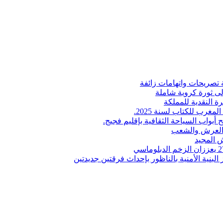
 تصريحات واتهامات زائفة
إلى ثورة كروية شاملة
ة النقدية للمملكة
لمغرب للكتاب لسنة 2025.
 أبواب السياحة الثقافية بإقليم فجيج.
ن العرش والشعب
 المجيد
البنية الأمنية بالناظور بإحداث فرقتين جديدتين