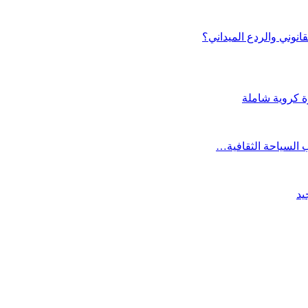
انوني والردع الميداني؟
رة كروية شاملة
ب السياحة الثقافية…
يد