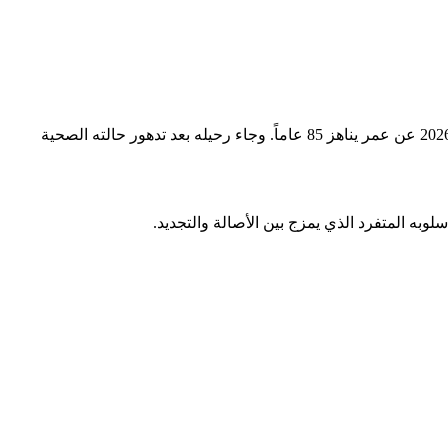
فقدت الساحة الفنية العربية قامة موسيقية استثنائية، برحيل عميد الأغنية المغربية، الموسيقار عبد الوهاب الدكالي، وذلك يوم الجمعة 8 مايو 2026 عن عمر يناهز 85 عاماً. وجاء رحيله بعد تدهور حالته الصحية
به المتفرد الذي يمزج بين الأصالة والتجديد.