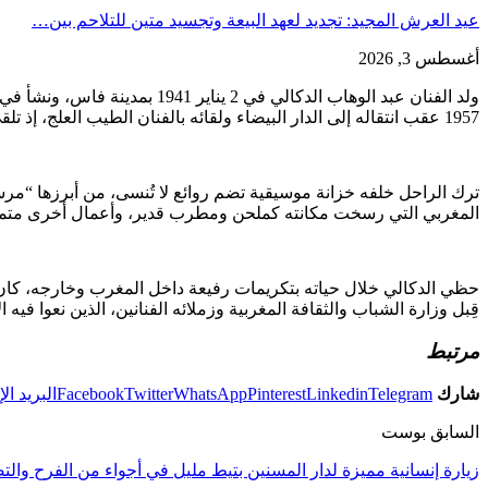
عيد العرش المجيد: تجديد لعهد البيعة وتجسيد متين للتلاحم بين…
أغسطس 3, 2026
ولد الفنان عبد الوهاب الدكا
1957 عقب انتقاله إلى الدار البيضاء ولقائه بالفنان الطيب العلج، إذ تلقى تدريباً في المسرح مع “فرقة المعمورة” عام 1958 تحت إشراف أساتذة فرنسيين، وهو ما انعكس على أدائه الركحي المتميز.
ترك الراحل خلفه خزانة موسيقية تضم روائع لا تُنسى، من أبرزها “مرسول
المغربي التي رسخت مكانته كملحن ومطرب قدير، وأعمال أخرى متميزة مثل 
حظي الدكالي خلال حياته بتكريمات رفيعة داخل المغرب وخارجه، كان آخر
قِبل وزارة الشباب والثقافة المغربية وزملائه الفنانين، الذين نعوا فيه 
مرتبط
شارك
Telegram
Linkedin
Pinterest
WhatsApp
Twitter
Facebook
البريد ال
السابق بوست
زيارة إنسانية مميزة لدار المسنين بتيط مليل في أجواء من الفرح وال