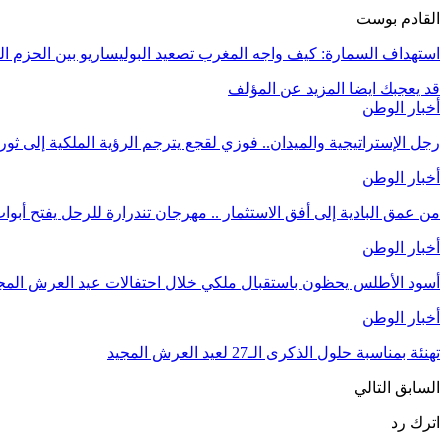
القادم بوست
استهداف السمارة: كيف واجه المغرب تصعيد البوليساريو بين الحزم الق
قد يعجبك ايضا
المزيد عن المؤلف
أخبار الوطن
رجل الإستراتيجية والميدان.. فوزي لقجع يترجم الرؤية الملكية إلى ثو
أخبار الوطن
من عمق البادية إلى أفق الاستثمار .. مهرجان تندرارة للرحل يفتح أبوا
أخبار الوطن
أسود الأطلس يحظون باستقبال ملكي خلال احتفالات عيد العرش المج
أخبار الوطن
تهنئة بمناسبة حلول الذكرى الـ27 لعيد العرش المجيد
السابق
التالي
اترك رد