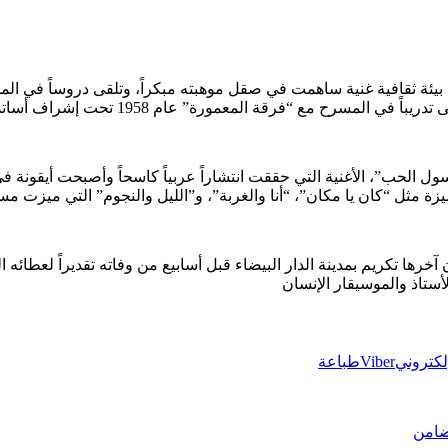
لي في 2 يناير 1941 بمدينة فاس، ونشأ في بيئة ثقافية غنية ساهمت في صقل موهبته مبكراً، 
 الحب”، الأغنية التي حققت انتشاراً عربياً كاسحاً وأصبحت أيقونة في 
“كان يا مكان”، “أنا والغربة”، و”الليل والنجوم” التي ميزت مساره الح
ها تكريم بمدينة الدار البيضاء قبل أسابيع من وفاته تقديراً لعطائه 
الأستاذ والموسيقار الإنسان
إلكتروني
Viber
طباعة
تضامن