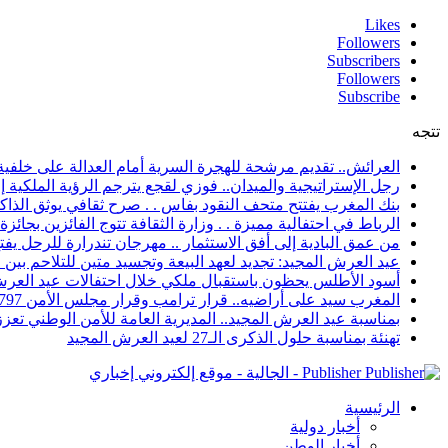
Likes
Followers
Subscribers
Followers
Subscribe
تتجه
العرائش.. تقديم مرشحة للهجرة السرية أمام العدالة على خلفية
رجل الإستراتيجية والميدان.. فوزي لقجع يترجم الرؤية الملكية 
بنك المغرب يفتتح متحف النقود بفاس . . صرح ثقافي يوثق الذاكر
الرباط في احتفالية مميزة . . وزارة الثقافة تتوج الفائزين بجائزة ا
من عمق البادية إلى أفق الاستثمار .. مهرجان تندرارة للرحل يفتح
عيد العرش المجيد: تجديد لعهد البيعة وتجسيد متين للتلاحم بي
أسود الأطلس يحظون باستقبال ملكي خلال احتفالات عيد العرش
المغرب سيد على أراضيه.. قرار ترامب وقرار مجلس الأمن 2797 يعززان الزخم الدبلوماسي
بمناسبة عيد العرش المجيد.. المديرية العامة للأمن الوطني تعزز 
تهنئة بمناسبة حلول الذكرى الـ27 لعيد العرش المجيد
Publisher - الجالية - موقع إلكتروني إخباري
الرئيسية
أخبار دولية
أخبار الوطن