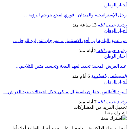
أخبار الوطن
رجل الإستراتيجية والميدان.. فوزي لقجع يترجم الرؤية…
رشيد حبيب الله
13 ساعة منذ
أخبار الوطن
من عمق البادية إلى أفق الاستثمار .. مهرجان تندرارة للرحل…
رشيد حبيب الله
5 أيام منذ
أخبار الوطن
عيد العرش المجيد: تجديد لعهد البيعة وتجسيد متين للتلاحم…
المصطفى بلقطيبية
6 أيام منذ
أخبار الوطن
أسود الأطلس يحظون باستقبال ملكي خلال احتفالات عيد العرش…
رشيد حبيب الله
7 أيام منذ
تحميل المزيد من المشاركات
اشترك معنا
أدخل بريدك الإلكتروني واحصل على جديد أخبار الجالية أولا بأول