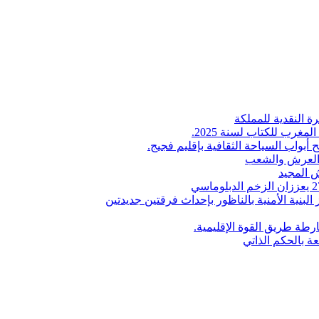
ة النقدية للمملكة
لمغرب للكتاب لسنة 2025.
 أبواب السياحة الثقافية بإقليم فجيج.
ن العرش والشعب
 المجيد
البنية الأمنية بالناظور بإحداث فرقتين جديدتين
طة طريق القوة الإقليمية.
عة بالحكم الذاتي