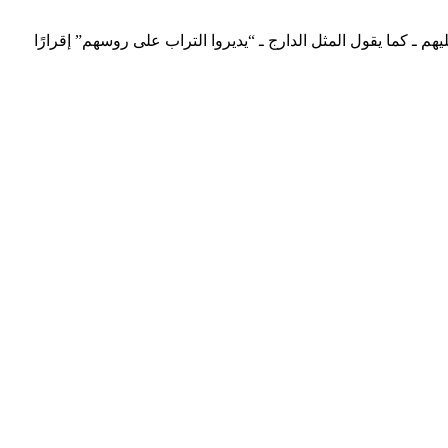
هم ـ كما يقول المثل الدارج ـ “يديروا التراب على روسهم” إقرارًا