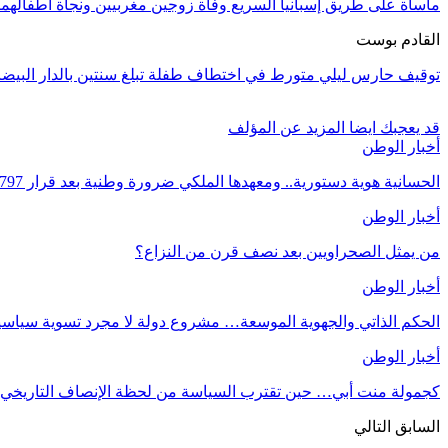
مأساة على طريق إسبانيا السريع وفاة زوجين مغربيين ونجاة أطفالهما 
القادم بوست
توقيف حارس ليلي متورط في اختطاف طفلة تبلغ سنتين بالدار البيضا
قد يعجبك ايضا
المزيد عن المؤلف
أخبار الوطن
الحسانية هوية دستورية.. ومعهدها الملكي ضرورة وطنية بعد قرار 2797
أخبار الوطن
من يمثل الصحراويين بعد نصف قرن من النزاع؟
أخبار الوطن
الحكم الذاتي والجهوية الموسعة… مشروع دولة لا مجرد تسوية سياسي
أخبار الوطن
كجمولة منت أبي… حين تقترب السياسة من لحظة الإنصاف التاريخي.
السابق
التالي