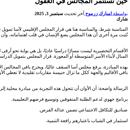
حين تستثمر المجالس في العقول
بواسطة
امبارك زرموح
آخر تحديث
سبتمبر 3, 2025
شارك
المناسبة شرط، والمناسبة هنا هي قرار المجلس الإقليمي لآسا تمويل تك
تُثبت مرة أخرى أن هذا المجلس يضع الإنسان في قلب اهتماماته، وأن التنم
الأقسام التحضيرية ليست مسارًا دراسيًا عاديًا، بل هي بوابة نحو أرقى 
المنال لأبناء الأسر المتوسطة أو المعوزة. قرار المجلس بتمويل الدراسة و
بهذه المبادرة، يرفع مجلس آسا السقف عاليًا، ويحرج باقي المجالس الإ
باقي الأقاليم والجهة ككل ما تزال حبيسة مقاربات تقليدية لا تعطي الأو
الرسالة واضحة: آن الأوان أن تتحول هذه التجربة من مبادرة محلية إلى
برنامج جهوي لدعم الطلبة المتفوقين وتوسيع فرصهم التعليمية.
صناديق للتكافل الاجتماعي تضمن عدالة الفرص.
استثمار في الشباب باعتبارهم رافعة التنمية.