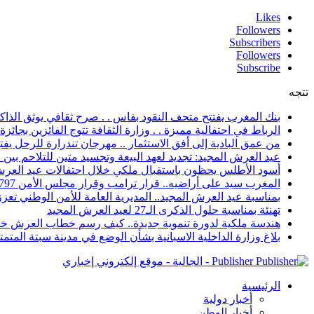
Likes
Followers
Subscribers
Followers
Subscribe
تتجه
بنك المغرب يفتتح متحف النقود بفاس . . صرح ثقافي يوثق الذاكر
الرباط في احتفالية مميزة . . وزارة الثقافة تتوج الفائزين بجائزة ا
من عمق البادية إلى أفق الاستثمار .. مهرجان تندرارة للرحل يفتح
عيد العرش المجيد: تجديد لعهد البيعة وتجسيد متين للتلاحم بي
أسود الأطلس يحظون باستقبال ملكي خلال احتفالات عيد العرش
المغرب سيد على أراضيه.. قرار ترامب وقرار مجلس الأمن 2797 يعززان الزخم الدبلوماسي
بمناسبة عيد العرش المجيد.. المديرية العامة للأمن الوطني تعزز 
تهنئة بمناسبة حلول الذكرى الـ27 لعيد العرش المجيد
هندسة ملكية لدورة تنموية جديدة.. كيف رسم خطاب العرش خار
بلاغ وزارة الداخلية الاسبانية بشأن الوضع في مدينة سبتة المتمت
Publisher - الجالية - موقع إلكتروني إخباري
الرئيسية
أخبار دولية
أخبار الوطن