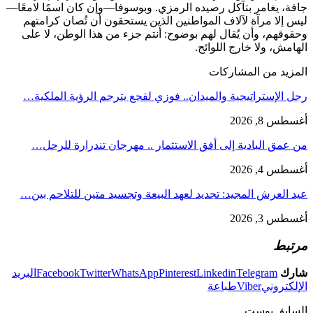
جافة، يغامر بتآكل رصيده الرمزي. وبوسوفا—وإن كان اسمًا لامعًا—
ليس إلا مرآة لآلاف المواطنين الذين يستحقون أن تُصان كرامتهم
وحقوقهم، وأن يُقال لهم بوضوح: أنتم جزء من هذا الوطن، لا على
الهامش، ولا خارج اللوائح.
المزيد من المشاركات
رجل الإستراتيجية والميدان.. فوزي لقجع يترجم الرؤية الملكية…
أغسطس 8, 2026
من عمق البادية إلى أفق الاستثمار .. مهرجان تندرارة للرحل…
أغسطس 4, 2026
عيد العرش المجيد: تجديد لعهد البيعة وتجسيد متين للتلاحم بين…
أغسطس 3, 2026
مرتبط
شارك
Telegram
Linkedin
Pinterest
WhatsApp
Twitter
Facebook
البريد
الإلكتروني
Viber
طباعة
السابق بوست