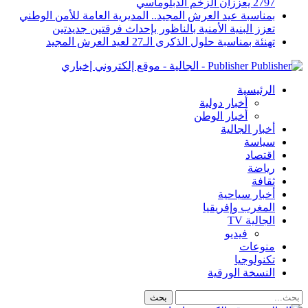
2797 يعززان الزخم الدبلوماسي
بمناسبة عيد العرش المجيد.. المديرية العامة للأمن الوطني
تعزز البنية الأمنية بالناظور بإحداث فرقتين جديدتين
تهنئة بمناسبة حلول الذكرى الـ27 لعيد العرش المجيد
Publisher - الجالية - موقع إلكتروني إخباري
الرئيسية
أخبار دولية
أخبار الوطن
أخبار الجالية
سياسة
اقتصاد
رياضة
ثقافة
أخبار سياحية
المغرب وإفريقيا
الجالية TV
فيديو
منوعات
تكنولوجيا
النسخة الورقية