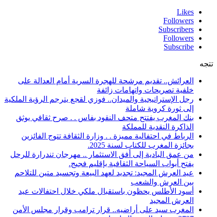
Likes
Followers
Subscribers
Followers
Subscribe
تتجه
العرائش.. تقديم مرشحة للهجرة السرية أمام العدالة على
خلفية تصريحات واتهامات زائفة
رجل الإستراتيجية والميدان.. فوزي لقجع يترجم الرؤية الملكية
إلى ثورة كروية شاملة
بنك المغرب يفتتح متحف النقود بفاس . . صرح ثقافي يوثق
الذاكرة النقدية للمملكة
الرباط في احتفالية مميزة . . وزارة الثقافة تتوج الفائزين
بجائزة المغرب للكتاب لسنة 2025.
من عمق البادية إلى أفق الاستثمار .. مهرجان تندرارة للرحل
يفتح أبواب السياحة الثقافية بإقليم فجيج.
عيد العرش المجيد: تجديد لعهد البيعة وتجسيد متين للتلاحم
بين العرش والشعب
أسود الأطلس يحظون باستقبال ملكي خلال احتفالات عيد
العرش المجيد
المغرب سيد على أراضيه.. قرار ترامب وقرار مجلس الأمن