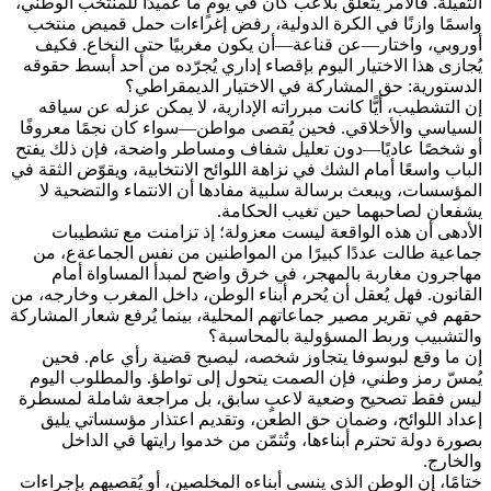
الثقيلة. فالأمر يتعلق بلاعب كان في يومٍ ما عميدًا للمنتخب الوطني،
واسمًا وازنًا في الكرة الدولية، رفض إغراءات حمل قميص منتخب
أوروبي، واختار—عن قناعة—أن يكون مغربيًا حتى النخاع. فكيف
يُجازى هذا الاختيار اليوم بإقصاء إداري يُجرّده من أحد أبسط حقوقه
الدستورية: حق المشاركة في الاختيار الديمقراطي؟
إن التشطيب، أيًّا كانت مبرراته الإدارية، لا يمكن عزله عن سياقه
السياسي والأخلاقي. فحين يُقصى مواطن—سواء كان نجمًا معروفًا
أو شخصًا عاديًا—دون تعليل شفاف ومساطر واضحة، فإن ذلك يفتح
الباب واسعًا أمام الشك في نزاهة اللوائح الانتخابية، ويقوّض الثقة في
المؤسسات، ويبعث برسالة سلبية مفادها أن الانتماء والتضحية لا
يشفعان لصاحبهما حين تغيب الحكامة.
الأدهى أن هذه الواقعة ليست معزولة؛ إذ تزامنت مع تشطيبات
جماعية طالت عددًا كبيرًا من المواطنين من نفس الجماعةع، من
مهاجرون مغاربة بالمهجر، في خرق واضح لمبدأ المساواة أمام
القانون. فهل يُعقل أن يُحرم أبناء الوطن، داخل المغرب وخارجه، من
حقهم في تقرير مصير جماعاتهم المحلية، بينما يُرفع شعار المشاركة
والتشبيب وربط المسؤولية بالمحاسبة؟
إن ما وقع لبوسوفا يتجاوز شخصه، ليصبح قضية رأي عام. فحين
يُمسّ رمز وطني، فإن الصمت يتحول إلى تواطؤ. والمطلوب اليوم
ليس فقط تصحيح وضعية لاعبٍ سابق، بل مراجعة شاملة لمسطرة
إعداد اللوائح، وضمان حق الطعن، وتقديم اعتذار مؤسساتي يليق
بصورة دولة تحترم أبناءها، وتُثمّن من خدموا رايتها في الداخل
والخارج.
ختامًا، إن الوطن الذي ينسى أبناءه المخلصين، أو يُقصيهم بإجراءات