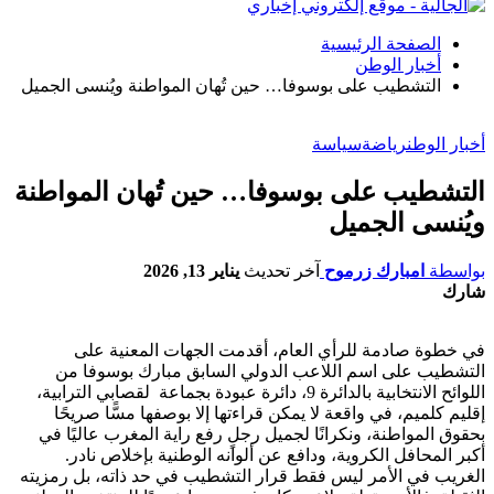
الصفحة الرئيسية
أخبار الوطن
التشطيب على بوسوفا… حين تُهان المواطنة ويُنسى الجميل
أخبار الوطن
رياضة
سياسة
التشطيب على بوسوفا… حين تُهان المواطنة
ويُنسى الجميل
بواسطة
امبارك زرموح
آخر تحديث
يناير 13, 2026
شارك
في خطوة صادمة للرأي العام، أقدمت الجهات المعنية على
التشطيب على اسم اللاعب الدولي السابق مبارك بوسوفا من
اللوائح الانتخابية بالدائرة 9، دائرة عبودة بجماعة لقصابي الترابية،
إقليم كلميم، في واقعة لا يمكن قراءتها إلا بوصفها مسًّا صريحًا
بحقوق المواطنة، ونكرانًا لجميل رجلٍ رفع راية المغرب عاليًا في
أكبر المحافل الكروية، ودافع عن ألوانه الوطنية بإخلاص نادر.
الغريب في الأمر ليس فقط قرار التشطيب في حد ذاته، بل رمزيته