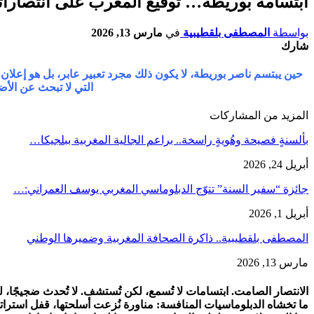
ابتسامة بوريطة… توقيع المغرب على انتصارات
بواسطة
المصطفى بلقطيبية
في
مارس 13, 2026
شارك
حين يبتسم ناصر بوريطة، لا يكون ذلك مجرد تعبير عابر، بل هو إعلان 
التي لا تبحث عن الأض
المزيد من المشاركات
بألسنةٍ فصيحة وهُويةٍ راسخة.. براعم الجالية المغربية ببلجيكا…
أبريل 24, 2026
جائزة “سفير السنة” تتوّج الدبلوماسي المغربي يوسف العمراني:…
أبريل 1, 2026
المصطفى بلقطيبية.. ذاكرة الصحافة المغربية وضميرها الوطني
مارس 13, 2026
الانتصار الصامت. ابتسامات لا تُسمع، لكن تُستشف. لا تُحدث ضجيجًا، ل
ما تخشاه الدبلوماسيات المنافسة: مناورة نُزعت أسلحتها، قفل استرات