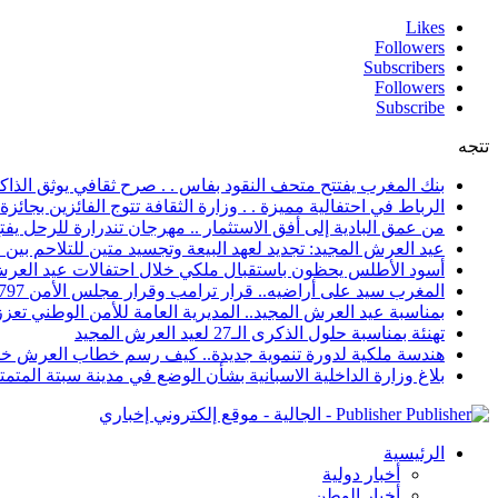
Likes
Followers
Subscribers
Followers
Subscribe
تتجه
بنك المغرب يفتتح متحف النقود بفاس . . صرح ثقافي يوثق الذاكر
الرباط في احتفالية مميزة . . وزارة الثقافة تتوج الفائزين بجائزة ا
من عمق البادية إلى أفق الاستثمار .. مهرجان تندرارة للرحل يفتح
عيد العرش المجيد: تجديد لعهد البيعة وتجسيد متين للتلاحم بي
أسود الأطلس يحظون باستقبال ملكي خلال احتفالات عيد العرش
المغرب سيد على أراضيه.. قرار ترامب وقرار مجلس الأمن 2797 يعززان الزخم الدبلوماسي
بمناسبة عيد العرش المجيد.. المديرية العامة للأمن الوطني تعزز 
تهنئة بمناسبة حلول الذكرى الـ27 لعيد العرش المجيد
هندسة ملكية لدورة تنموية جديدة.. كيف رسم خطاب العرش خار
بلاغ وزارة الداخلية الاسبانية بشأن الوضع في مدينة سبتة المتمت
Publisher - الجالية - موقع إلكتروني إخباري
الرئيسية
أخبار دولية
أخبار الوطن