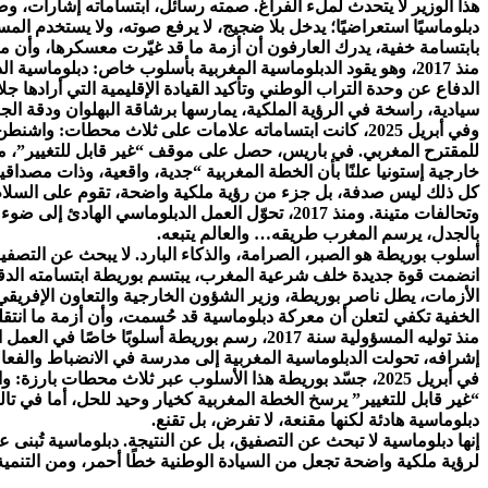
هذا الوزير لا يتحدث لملء الفراغ. صمته رسائل، ابتساماته إشارات،
دبلوماسيًا استعراضيًا؛ يدخل بلا ضجيج، لا يرفع صوته، ولا يستخدم المس
بابتسامة خفية، يدرك العارفون أن أزمة ما قد غيّرت معسكرها، وأن م
منذ 2017، وهو يقود الدبلوماسية المغربية بأسلوب خاص: دبلوماسي
الدفاع عن وحدة التراب الوطني وتأكيد القيادة الإقليمية التي أرادها ج
سيادية، راسخة في الرؤية الملكية، يمارسها برشاقة البهلوان ودقة الجراح
وفي أبريل 2025، كانت ابتساماته علامات على ثلاث مح
للمقترح المغربي. في باريس، حصل على موقف “غير قابل للتغيير”، من
خارجية إستونيا علنًا بأن الخطة المغربية “جدية، واقعية، وذات مصداقي
كل ذلك ليس صدفة، بل جزء من رؤية ملكية واضحة، تقوم على السلام وا
بالجدل، يرسم المغرب طريقه… والعالم يتبعه.
أسلوب بوريطة هو الصبر، الصرامة، والذكاء البارد. لا يبحث عن التصفي
انضمت قوة جديدة خلف شرعية المغرب، يبتسم بوريطة ابتسامته الدقيق
الأزمات، يطل ناصر بوريطة، وزير الشؤون الخارجية والتعاون الإفريق
الخفية تكفي لتعلن أن معركة دبلوماسية قد حُسمت، وأن أزمة ما انتقل
منذ توليه المسؤولية سنة 2017، رسم بوريطة
إشرافه، تحولت الدبلوماسية المغربية إلى مدرسة في الانضباط والفعالية،
في أبريل 2025، جسّد بوريطة هذا الأسلوب عبر ثلاث محط
“غير قابل للتغيير” يرسخ الخطة المغربية كخيار وحيد للحل، أما في تال
دبلوماسية هادئة لكنها مقنعة، لا تفرض، بل تقنع.
إنها دبلوماسية لا تبحث عن التصفيق، بل عن النتيجة. دبلوماسية تُبنى
لرؤية ملكية واضحة تجعل من السيادة الوطنية خطًا أحمر، ومن التنمية ال