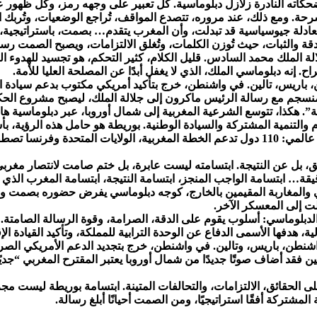
 وضحكاته النادرة زلازل دبلوماسية. كل تعبير على وجهه رمز، وكل ظه
رحة. ومع ذلك، عند مروره، تتصدع المواقف، تُراجع الوضعيات، وتُربك الأ
عادلة جيوسياسية قد تبدلت، وأن المغرب يتقدم… بصمت، باستراتيجية، و
ة الدقة والثبات، حيث تُوزن الكلمات، وتُغلق الالتزامات، ويصبح الصمت رسا
لالة الملك محمد السادس. قليل الكلام، كثير التحكم، هو تجسيد للهدوء ا
. إنه دبلوماسي الملك، الذي لا يغفل أبدًا عن المصلحة العليا للأمة.
طات: واشنطن، باريس، تالين. في واشنطن، خرج بتأكيد أمريكي مكتوب بدع
سجم مع رسالة الرئيس ماكرون إلى جلالة الملك، ليصبح مشروع الحكم ا
ة”. هكذا، تتوسع الشرعية المغربية إلى شمال أوروبا، عبر دبلوماسية هاد
لتنمية المشتركة والسيادة الوطنية. بوريطة هو حامل هذه الرؤية، بأس
وتحالفات متينة. ومنذ 2017، تحوّل العمل الدبلوماسي الهادئ إلى ضوء عالمي: 110 دول تدعم الخطة 
ق، بل عن النتيجة. ابتسامته ليست عابرة، بل ختم صامت لانتصار مغربي 
ة… ابتسامة الواجب المنجز، ابتسامة النتيجة، ابتسامة المغرب الذي 
ي والمغاربة المقيمين بالخارج، كوجه دبلوماسي يفرض حضوره بصمت وفع
ت إلى المعسكر الآخر.
 أسلوبًا خاصًا في العمل الدبلوماسي: أسلوب يقوم على الدقة، الصرامة، وقوة ا
 هدفها الأسمى الدفاع عن الوحدة الترابية للمملكة، وتأكيد القيادة الإ
ات بارزة: واشنطن، باريس، وتالين. في واشنطن، خرج بتجديد الدعم الأمر
ين فقد أضاف صوتًا جديدًا من شمال أوروبا يعتبر المقترح المغربي “جديًا
 على الحقائق، الالتزامات، والتحالفات المتينة. ابتسامة بوريطة ليست 
مشتركة أفقًا استراتيجيًا، ومن الصمت أحيانًا أبلغ رسالة.