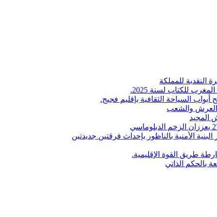
ة النقدية للمملكة
لمغرب للكتاب لسنة 2025.
 أبواب السياحة الثقافية بإقليم فجيج.
ن العرش والشعب
 المجيد
البنية الأمنية بالناظور بإحداث فرقتين جديدتين
طة طريق القوة الإقليمية.
عة بالحكم الذاتي