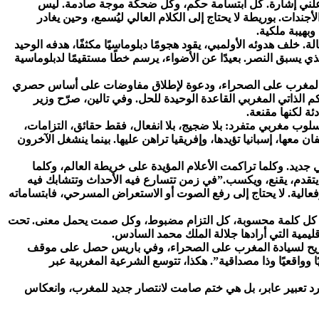
ور علني إشارة. كل ابتسامة حكم، وكل ضحكة موجة صادمة. ليس
جندات. بوريطة لا يحتاج إلى الكلام العالي ليُسمع، وحين يغادر
بهيبة ملكية.
لة. خلف هدوئه الأولمبي، يقود هجومًا دبلوماسيًا مكثفًا، هدفه الوحيد
لذي يسبق النصر. بعيدًا عن الأضواء، يرسم خطًا مستقيمًا لدبلوماسية
م سيادة المغرب على الصحراء، ودعوة لإطلاق مفاوضات على أساس حصري
لذاتي المغربي القاعدة الوحيدة للحل. وفي تالين، صرّح وزير
ئة لكنها مقنعة.
لوب مغربي متفرد: بلا ضجيج، بلا انفعال، فقط حقائق، التزامات،
المغربية، الولايات المتحدة وفرنسا تصطفان معها، إسبانيا تؤيدها، وإفريقيا تراهن عليها. بينما ينشغل الآخرون
جديد. وكلما تراكمت الأعلام المؤيدة على خريطة العالم، وكلما
يتقدم، يقنع، ويكسب.”في زمن تتسارع فيه الأحداث وتتشابك فيه
الية. لا يحتاج إلى رفع الصوت أو الاستعراض المسرحي، فابتساماته
لرسالة الصامتة. كل كلمة محسوبة، كل التزام مضبوط، وكل صمت يحمل معنى. تحت
قليمية التي أرادها جلالة الملك محمد السادس.
يكي الصريح لسيادة المغرب على الصحراء، وفي باريس حصل على موقف
 وواقعيًا وذا مصداقية”. هكذا، تتوسع الشرعية المغربية عبر
مجرد تعبير عابر، بل هي ختم صامت لانتصار جديد للمغرب، وانعكاس