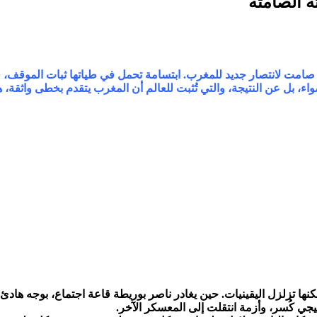
ه الصامتة
صامت لانتصار جديد للمغرب. ابتسامة تحمل في طياتها ثبات الموقف، قوة 
واء، بل عن النتيجة، والتي تُثبت للعالم أن المغرب يتقدم بخطى واثقة، ه
كنها تزلزل اليقينيات. حين يغادر ناصر بوريطة قاعة اجتماع، بوجه هادئ
يجي كُسر، وأزمة انتقلت إلى المعسكر الآخر.