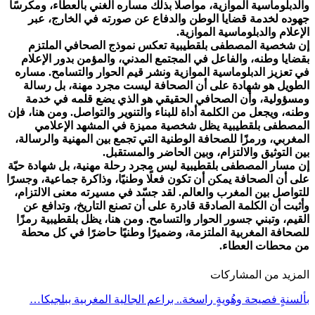
والدبلوماسية الموازية، مواصلًا بذلك مساره الغني بالعطاء، ومكرسًا
جهوده لخدمة قضايا الوطن والدفاع عن صورته في الخارج، عبر
الإعلام والدبلوماسية الموازية.
إن شخصية المصطفى بلقطيبية تعكس نموذج الصحافي الملتزم
بقضايا وطنه، والفاعل في المجتمع المدني، والمؤمن بدور الإعلام
في تعزيز الدبلوماسية الموازية ونشر قيم الحوار والتسامح. مساره
الطويل هو شهادة على أن الصحافة ليست مجرد مهنة، بل رسالة
ومسؤولية، وأن الصحافي الحقيقي هو الذي يضع قلمه في خدمة
وطنه، ويجعل من الكلمة أداة للبناء والتنوير والتواصل. ومن هنا، فإن
المصطفى بلقطيبية يظل شخصية مميزة في المشهد الإعلامي
المغربي، ورمزًا للصحافة الوطنية التي تجمع بين المهنية والرسالة،
بين التوثيق والالتزام، وبين الحاضر والمستقبل.
إن مسار المصطفى بلقطيبية ليس مجرد رحلة مهنية، بل شهادة حيّة
على أن الصحافة يمكن أن تكون فعلًا وطنيًا، وذاكرة جماعية، وجسرًا
للتواصل بين المغرب والعالم. لقد جسّد في مسيرته معنى الالتزام،
وأثبت أن الكلمة الصادقة قادرة على أن تصنع التاريخ، وتدافع عن
القيم، وتبني جسور الحوار والتسامح. ومن هنا، يظل بلقطيبية رمزًا
للصحافة المغربية الملتزمة، وضميرًا وطنيًا حاضرًا في كل محطة
من محطات العطاء.
المزيد من المشاركات
بألسنةٍ فصيحة وهُويةٍ راسخة.. براعم الجالية المغربية ببلجيكا…