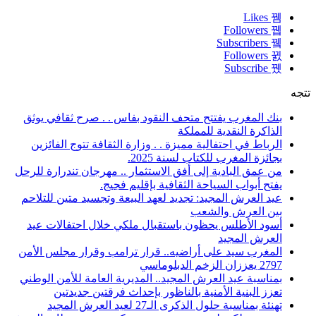
Likes
Followers
Subscribers
Followers
Subscribe
تتجه
بنك المغرب يفتتح متحف النقود بفاس . . صرح ثقافي يوثق
الذاكرة النقدية للمملكة
الرباط في احتفالية مميزة . . وزارة الثقافة تتوج الفائزين
بجائزة المغرب للكتاب لسنة 2025.
من عمق البادية إلى أفق الاستثمار .. مهرجان تندرارة للرحل
يفتح أبواب السياحة الثقافية بإقليم فجيج.
عيد العرش المجيد: تجديد لعهد البيعة وتجسيد متين للتلاحم
بين العرش والشعب
أسود الأطلس يحظون باستقبال ملكي خلال احتفالات عيد
العرش المجيد
المغرب سيد على أراضيه.. قرار ترامب وقرار مجلس الأمن
2797 يعززان الزخم الدبلوماسي
بمناسبة عيد العرش المجيد.. المديرية العامة للأمن الوطني
تعزز البنية الأمنية بالناظور بإحداث فرقتين جديدتين
تهنئة بمناسبة حلول الذكرى الـ27 لعيد العرش المجيد