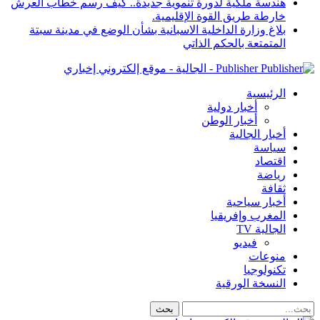
هندسة ملكية لدورة تنموية جديدة.. كيف رسم خطاب العرش
خارطة طريق القوة الإقليمية.
بلاغ وزارة الداخلية الاسبانية بشأن الوضع في مدينة سبتة
المتمتعة بالحكم الذاتي
Publisher - الجالية - موقع إلكتروني إخباري
الرئيسية
أخبار دولية
أخبار الوطن
أخبار الجالية
سياسة
اقتصاد
رياضة
ثقافة
أخبار سياحية
المغرب وإفريقيا
الجالية TV
فيديو
منوعات
تكنولوجيا
النسخة الورقية