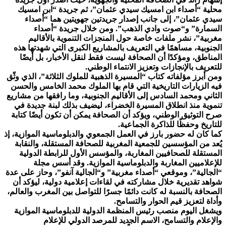
محلية “أصداء ابن امسيك سيدي عثمان”، ثم جريدة “ابن امسيك
سيدي عثمان”، إلى جانب إصدار جريدتين جهويتين هما “أصداء
السمارة” و“صوت وادي الذهب”. ومن خلال جريدة “أصداء
مغربية”، نشر ملفات خاصة حول المنجزات التنموية بالأقاليم
الجنوبية، مساهمًا في التعريف بالمشاريع الكبرى التي شهدتها هذه
المناطق، ومؤكدًا أن الصحافة ليست فقط لنقل الأخبار، بل أيضًا
للتعريف بالإنجازات وتعزيز الانتماء الوطني.
ومن أبرز مؤلفاته كتاب “المسيرة الذهبية للملوك الثلاثة”، الذي وثّق
فيه الزيارات التاريخية التي قام بها الملوك محمد الخامس والحسن
الثاني ومحمد السادس إلى الأقاليم الجنوبية، وما رافقها من مشاريع
تنموية منذ انطلاق المسيرة الخضراء، ليضيف بذلك لبنة جديدة في
صرح التوثيق الوطني، ويؤكد أن الصحافة يمكن أن تكون أيضًا كتابة
للتاريخ وحفظًا للذاكرة الجماعية.
كما كان له حضور بارز في العمل الجمعوي والدبلوماسية الموازية، إذ
يُعد من المؤسسين للجمعية المغربية للصحافة المستقلة، والنقابة
المستقلة للصحافيين المغاربة، والمؤسس الأول للرابطة الدولية
للإعلاميين المغاربة والدبلوماسية الموازية. وقد أسس مجلة
“الجالية”، وموقعي “أصداء مغربية” و“الجالية آنفو”، وحاز على عدة
شواهد تقديرية خلال مشاركته في لقاءات إعلامية دولية، ليؤكد أن
الصحافة بالنسبة له كانت دائمًا جسرًا للتواصل بين المغرب والعالم،
وأداة لتعزيز قيم الحوار والتسامح.
ويشغل اليوم منصب رئيس المنظمة الدولية للدبلوماسية الموازية
والإعلام والتسامح، الاسم الجديد للمرصد الدولي للإعلام