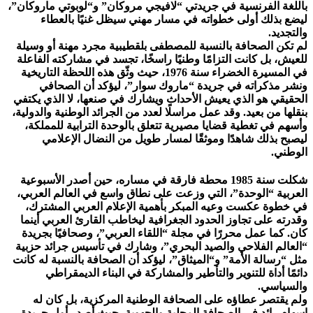
باللغة الفرنسية في جريدتي “لافيجي مروكان” و“لوبوتي ماروكان”،
ليضع بذلك أولى خطواته في مسار مهني سيظل غنيًا بالعطاء
والتجديد.
لم تكن الصحافة بالنسبة للمصطفى بلقطيبية مجرد مهنة أو وسيلة
للعيش، بل كانت التزامًا وطنيًا راسخًا، تجسد في مشاركته الفاعلة
في المسيرة الخضراء سنة 1976، حيث وثّق هذه اللحظة التاريخية
ونشر مذكراته في جريدة “ماروك سوار”، ليؤكد أن الصحافي
الحقيقي هو الذي يعيش الأحداث ويشارك في صنعها، لا الذي يكتفي
بنقلها من بعيد. وقد عمل مراسلًا لعدد من الجرائد الوطنية والدولية،
وأسهم في تغطية قضايا مصيرية تتعلق بالوحدة الترابية للمملكة،
ليصبح بذلك شاهدًا وموثقًا لمسار طويل من النضال الإعلامي
الوطني.
شكلت سنة 1985 محطة فارقة في مساره، حين أصدر الأسبوعية
العربية “الوحدة”، التي وزعت على نطاق واسع في العالم العربي،
في خطوة عكست وعيه المبكر بأهمية الإعلام العربي المشترك،
وقدرته على تجاوز الحدود الجغرافية ليخاطب القارئ العربي أينما
كان. كما عمل محررًا في مجلة “اللقاء العربي”، وصحافيًا بجريدة
“العالم الفلاحي والصيد البحري”، وشارك في تأسيس جرائد حزبية
مثل “رسالة الأمة” و“الميثاق”، ليؤكد أن الصحافة بالنسبة له كانت
دائمًا أداة للتنوير والتأطير والمشاركة في البناء الديمقراطي
والسياسي.
ولم يقتصر عطاؤه على الصحافة الوطنية المركزية، بل كان له
إسهام رائد في الصحافة المحلية والجهوية، حيث أصدر أول جريدة