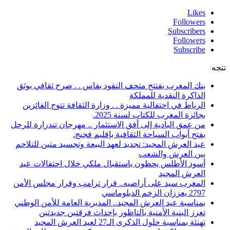
Likes
Followers
Subscribers
Followers
Subscribe
تتجه
بنك المغرب يفتتح متحف النقود بفاس . . صرح ثقافي يوثق
الذاكرة النقدية للمملكة
الرباط في احتفالية مميزة . . وزارة الثقافة تتوج الفائزين
بجائزة المغرب للكتاب لسنة 2025.
من عمق البادية إلى أفق الاستثمار .. مهرجان تندرارة للرحل
يفتح أبواب السياحة الثقافية بإقليم فجيج.
عيد العرش المجيد: تجديد لعهد البيعة وتجسيد متين للتلاحم
بين العرش والشعب
أسود الأطلس يحظون باستقبال ملكي خلال احتفالات عيد
العرش المجيد
المغرب سيد على أراضيه.. قرار ترامب وقرار مجلس الأمن
2797 يعززان الزخم الدبلوماسي
بمناسبة عيد العرش المجيد.. المديرية العامة للأمن الوطني
تعزز البنية الأمنية بالناظور بإحداث فرقتين جديدتين
تهنئة بمناسبة حلول الذكرى الـ27 لعيد العرش المجيد