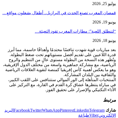
يوليو 25, 2026
قمصان المغرب تصنع الحدث في البرازيل.. أطفال يشعلون مواقع…
يونيو 19, 2026
“لتنطلق اللعبة”: مطارات المغرب تقود التعبئة…
يونيو 18, 2026
بعد مباريات قوية شهدت تنافسًا محتدمًا وأهدافًا حاسمة، مما أبرز
قدرة اللاعبين على تقديم أفضل مستوياتهم تحت ضغط البطولة.
وتُظهر هذه النسخة من البطولة مستوى عالٍ من التنظيم والروح
الرياضية، مع مشاركة جماهيرية واسعة من مختلف الدول الإفريقية،
وهو ما يعكس أهمية كأس إفريقيا كمنصة لتقوية العلاقات الرياضية
والثقافية بين البلدان المشاركة.
المنتخبات المتأهلة إلى الور الموالي ستتنافس على اللقب الكبير،
في مباراة ينتظرها عشاق كرة القدم في القارة، مع التركيز على
الأداء التكتيكي والإصرار على تحقيق الفوز.
مرتبط
شارك
Telegram
Linkedin
Pinterest
WhatsApp
Twitter
Facebook
البريد
الإلكتروني
Viber
طباعة