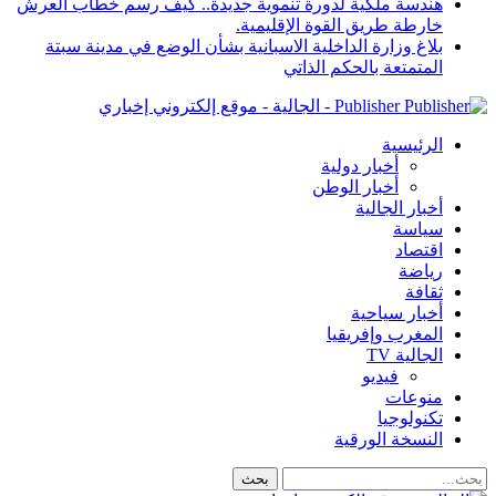
هندسة ملكية لدورة تنموية جديدة.. كيف رسم خطاب العرش
خارطة طريق القوة الإقليمية.
بلاغ وزارة الداخلية الاسبانية بشأن الوضع في مدينة سبتة
المتمتعة بالحكم الذاتي
Publisher - الجالية - موقع إلكتروني إخباري
الرئيسية
أخبار دولية
أخبار الوطن
أخبار الجالية
سياسة
اقتصاد
رياضة
ثقافة
أخبار سياحية
المغرب وإفريقيا
الجالية TV
فيديو
منوعات
تكنولوجيا
النسخة الورقية