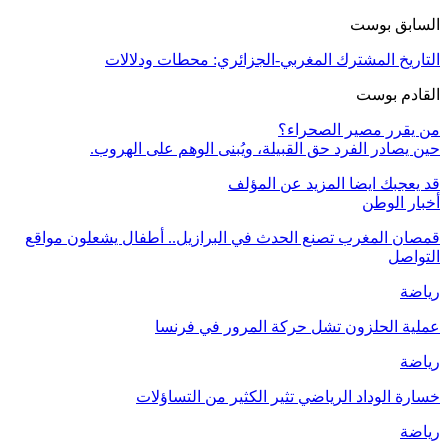
السابق بوست
التاريخ المشترك المغربي-الجزائري: محطات ودلالات
القادم بوست
من يقرر مصير الصحراء؟
حين يصادر الفرد حق القبيلة، ويُبنى الوهم على الهروب.
قد يعجبك ايضا
المزيد عن المؤلف
أخبار الوطن
قمصان المغرب تصنع الحدث في البرازيل.. أطفال يشعلون مواقع
التواصل
رياضة
عملية الحلزون تشل حركة المرور في فرنسا
رياضة
خسارة الوداد الرياضي تثير الكثير من التساؤلات
رياضة