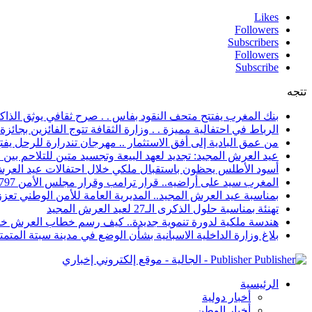
Likes
Followers
Subscribers
Followers
Subscribe
تتجه
بنك المغرب يفتتح متحف النقود بفاس . . صرح ثقافي يوثق الذاكر
الرباط في احتفالية مميزة . . وزارة الثقافة تتوج الفائزين بجائزة ا
من عمق البادية إلى أفق الاستثمار .. مهرجان تندرارة للرحل يفتح
عيد العرش المجيد: تجديد لعهد البيعة وتجسيد متين للتلاحم بي
أسود الأطلس يحظون باستقبال ملكي خلال احتفالات عيد العرش
المغرب سيد على أراضيه.. قرار ترامب وقرار مجلس الأمن 2797 يعززان الزخم الدبلوماسي
بمناسبة عيد العرش المجيد.. المديرية العامة للأمن الوطني تعزز 
تهنئة بمناسبة حلول الذكرى الـ27 لعيد العرش المجيد
هندسة ملكية لدورة تنموية جديدة.. كيف رسم خطاب العرش خار
بلاغ وزارة الداخلية الاسبانية بشأن الوضع في مدينة سبتة المتمت
Publisher - الجالية - موقع إلكتروني إخباري
الرئيسية
أخبار دولية
أخبار الوطن