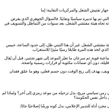
هاز تفتيش الشغل والمركزيات النقابية: إما
تم بها تدبيره سياسيًا ونقابيًا. فالسؤال الجوهري الذي يفرض
زاماته تجاه هيئة مفتشي الشغل، بعد سنوات من التماطل والتسويف في
ل النظام الأساسي لهيئة مفتشي الشغل. غير أن هذا التبني ظل، إلى حدود الساعة، حبيس
اتخذ هذه المرة طابعًا زمنيًا مثيرًا للاستغراب.
ماعية قوية. ثم سرعان ما تغيّر الموعد إلى شهر شتنبر، قبل أن يُقال
ع قليلة، دون أي ضمانات مكتوبة أو قرارات رسمية واضحة.
 التسويف، يهدف إلى ربح الوقت دون حسم فعلي، وهو ما عمّق فقدان
لف في زمن سياسي مريح، بدل ترحيله من موعد رمزي إلى آخر؟ ولماذا لم
خرى داخل نفس الحكومة؟
 أداة للتدبير الإعلامي، بدل كونه ورشًا إصلاحيًا جادًا.