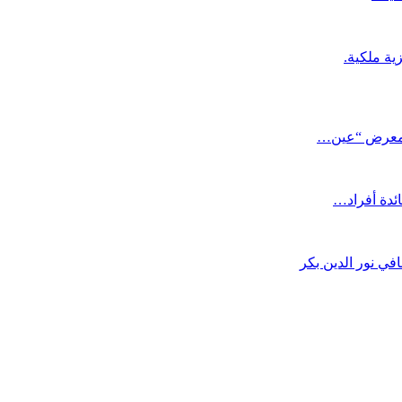
زية ملكية.
ي معرض “عين…
ائدة أفراد…