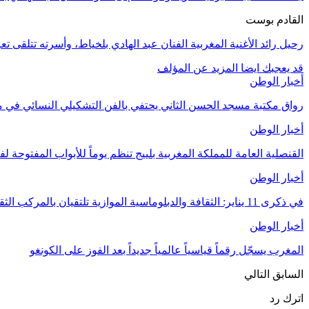
القادم بوست
رحيل رائد الأغنية المغربية الفنان عبد الهادي بلخياط، وأسرته تتلقى تع
قد يعجبك ايضا
المزيد عن المؤلف
أخبار الوطن
رواق مكتبة مسجد الحسن الثاني يحتفي بالفن التشكيلي النسائي ف
أخبار الوطن
القنصلية العامة للمملكة المغربية بلييج تنظم يوماً للأبواب المفتوحة لف
أخبار الوطن
في ذكرى 11 يناير: الثقافة والدبلوماسية الموازية تلتقيان بالمركب الثقافي نور الدين بكر
أخبار الوطن
المغرب يسجّل رقماً قياسياً عالمياً جديداً بعد الفوز على الكونغو
السابق
التالي
اترك رد