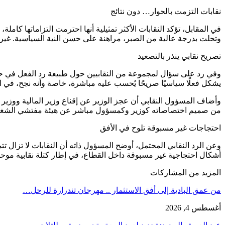
نقابات التزمت بالحوار… دون نتائج
في المقابل، تؤكد النقابات الأكثر تمثيلية أنها احترمت التزاماتها ك
وتحلت بدرجة عالية من الصبر، مراهنة على حسن النية السياسية. غير أن
تصريح نقابي ينذر بالتصعيد
وفي رد على سؤال لمجموعة من النقابيين حول طبيعة رد الفعل في حال تبي
يشكل فعلًا سياسيًا صريحًا يُحسب عليه مباشرة، خاصة وأنه نجح، في 
وأضاف المسؤول النقابي أن عجز الوزير عن إقناع وزير المالية ووزير ا
من صميم اختصاصاته كوزير وكمسؤول مباشر عن هيئة مفتشي الشغ
احتجاجات غير مسبوقة تلوح في الأفق
وعن الرد النقابي المحتمل، أوضح المسؤول ذاته أن النقابات لا تزال 
أشكال احتجاجية غير مسبوقة داخل القطاع، في إطار كتلة نقابية موحد
المزيد من المشاركات
من عمق البادية إلى أفق الاستثمار .. مهرجان تندرارة للرحل…
أغسطس 4, 2026