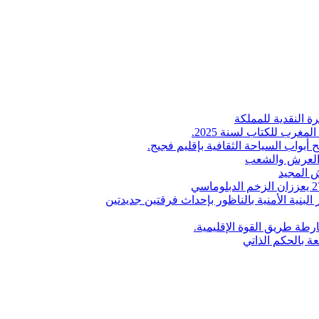
ة النقدية للمملكة
لمغرب للكتاب لسنة 2025.
 أبواب السياحة الثقافية بإقليم فجيج.
ن العرش والشعب
 المجيد
البنية الأمنية بالناظور بإحداث فرقتين جديدتين
طة طريق القوة الإقليمية.
عة بالحكم الذاتي