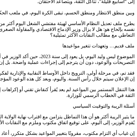
إلى “أسابيع قليلة”، تتآكل الثقة، ويتصاعد الاحتقان.
وبين منطق الانتظار ومنطق الحسم، تبقى الكرة اليوم، في ملعب الحكوم
يطرح ملف تعديل النظام الأساسي لهيئة مفتشي الشغل اليوم أكثر من ع
نفسه بإلحاح هو: هل لا يزال وزير الإدماج الاقتصادي والمقاولة الصغر
التعاطي مع مطالب النقابات الأكثر تمثيلية؟
ملف قديم… وتعهدات تتغير مواعيدها
الموضوع ليس وليد اليوم، ب
التصريحات والوعود، دون أن يترجم إلى إجراءات عملية واضحة. بل إن ما
فقد تم، في مرحلة أولى، الترويج داخل الأوساط النقابية والإدارية لفك
إن الإعلان سيتم خلال رأس السنة. واليوم، وبعد كل هذه الوعود المؤج
هذا التنقل المستمر بين المواعيد لم يعد يُقرأ كنقاش تقني أو إكراهات
الثقة في الخطاب الرسمي للوزارة.
أسئلة الريبة والتوقيت السياسي
ما يثير الريبة أكثر هو أن هذا التماطل يتزامن مع اقتراب نهاية الول
يُقدِم الوزير، إلى اليوم، على توقيع اتفاق مكتوب وملزم مع النقابات
إن غياب أي التزام مكتوب، مقرونًا بتغيير المواعيد بشكل متكرر، أعاد 