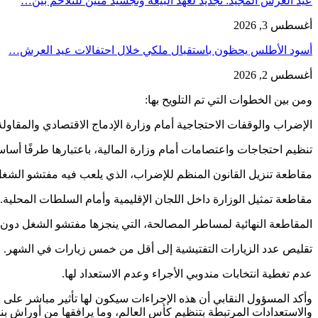
عيد العرش المجيد: تجديد لعهد البيعة وتجسيد متين للتلاحم بين…
أغسطس 3, 2026
أسود الأطلس يحظون باستقبال ملكي خلال احتفالات عيد العرش…
أغسطس 2, 2026
ومن بين الخطوات التي تم التلويح بها:
الإضراب والوقفات الاحتجاجية أمام وزارة الإدماج الاقتصادي والمقاو
تنظيم احتجاجات واعتصامات أمام وزارة المالية، باعتبارها طرفًا أسا
مقاطعة تنزيل القانون المنظم للإضراب، الذي يلعب فيه مفتشو الشغل د
مقاطعة تمثيل الوزارة داخل اللجان الإقليمية وأمام السلطات المحلية.
المقاطعة النهائية لمساطر المصالحة، التي ينجزها مفتشو الشغل دون 
تقليص عدد الزيارات التفتيشية إلى أقل من خمس زيارات في الشهر.
عدم تغطية انتخابات مندوبي الأجراء وعدم الاستعداد لها.
وأكد المسؤول النقابي أن هذه الإجراءات سيكون لها تأثير مباشر عل
والاستعدادات المرتبطة بتنظيم كأس العالم، وما يرافقها من أوراش بنا