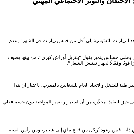
الاحتقان والتوتر الاجتماعي المهني
عدد الزيارات التفتيشية إلى أقل من خمس زيارات في الشهر؛ وعدم
ق وطني حساس يتميز يقول “بتنزيل أوراش كبرى”، من بينها يصيف
يًا وفعّالًا لجهاز تفتيش الشغل”.
طية للشغل والاتحاد العام للشغالين بالمغرب، باعتبار أن هذا
حيز التنفيذ، محذّرة من أن استمرار تغيير المواعيد دون حسم فعلي
ي ذاته. فبين وعود تُرحّل من فاتح ماي إلى شتنبر، ومن رأس السنة