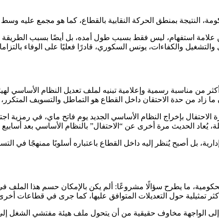
ة، النتيجة بمنطق الحركة النقابية بالقطاع، كما هو مجمع عليه وسط ج
لامة استفهام، ليس فقط بسبب طول أمده، بل أيضًا بسبب الطريقة التي 
ى والتشغيل والكفاءات، يونس السكوري، قادرًا فعليًا على الوفاء بالت
ل يعود إلى سنة 2023، حين أكد الوزير في أكثر من مناسبة رسمية وإعلامية تبنيه لملف تعدي
 زاد من حدة الاحتقان داخل القطاع هو التماطل والتسويف المتكرر، الذي 
رة الاحتفال بإخراج النظام الأساسي الجديد يوم فاتح ماي، في رمزية اجت
لة، يُعاد الحديث مرة أخرى عن “الاحتفال” بالنظام الأساسي بعد أسابي
 إدارية، بل أصبح يُنظر إليه داخل القطاع باعتباره أسلوبًا ممنهجًا في
اية الحكومية، ما يطرح سؤالًا مشروعًا: ألم يكن بالإمكان حسم هذا الم
 الأكثر تمثيلية حول التعديلات المتوافق عليها، كما جرى في قطاعات أ
إلى الواجهة مخاوف حقيقية من أن يتحول ملف هيئة مفتشي الشغل إلى مجرد