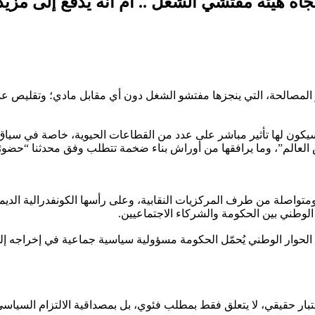
جاه هيئة مفتشي الشغل .. أم أنه يدفع إلى مزيد 
طر المصالحة، التي ينجزها مفتشو الشغل دون أي مقابل مادي؛ وتقليص 
سيكون لها تأثير مباشر على عدد من القطاعات الحيوية، خاصة في سيا
لعالم”، وما يرافقها من أوراش بناء ضخمة تتطلب وفق محدثنا “حضورًا قو
واصلة من طرف المركزيات النقابية، وعلى رأسها الكونفدرالية الديمقرا
ي الوطني بين الحكومة والشركاء الاجتماعيين.
حوار الوطني يُحمّل الحكومة مسؤولية سياسية جماعية في إخراجه إلى 
اختبار حقيقي، لا يتعلق فقط بمطلب فئوي، بل بمصداقية الالتزام السياس