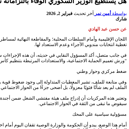
هل يستطيع الوزير السكوري الوفاء بالتزاماته ت
بواسطة
أمين نمر
آخر تحديث
فبراير 2, 2026
شارك
عن حسن عبد الهادي
اللجان الإقليمية وأمام السلطات المحلية؛ والمقاطعة النهائية لمسا
تغطية انتخابات مندوبي الأجراء وعدم الاستعداد لها.
في جانب متصل، أكد المسؤول النقابي في حديثه، أن هذه الإجراءات 
“ورش تعميم الحماية الاجتماعية، والاستعدادات المرتبطة بتنظيم كأس ا
ضغط مركزي وحوار وطني
وفي متابعة للملف، تشير المعطيات المتداولة إلى وجود ضغوط قوية ومت
الملف لم يعد شأنًا فئويًا معزولًا، بل أضحى جزءًا من الحوار الاجتماع
وتعتبر هذه المركزيات أن إدراج ملف هيئة مفتشي الشغل ضمن أجندة ال
سيقوض ما تبقى من الثقة في الحوار الاجتماعي.
مسؤولية سياسية على المحك
أمام هذا الوضع، يبدو أن الحكومة والوزارة الوصية تقفان اليوم أمام 