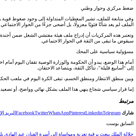
ضغط مركزي وحوار وطني
وفي متابعة للملف، تشير المعطيات المتداولة إلى وجود ضغوط قوية ومت
الملف لم يعد شأنًا فئويًا معزولًا، بل أضحى جزءًا من الحوار الاجتماع
وتعتبر هذه المركزيات أن إدراج ملف هيئة مفتشي الشغل ضمن أجندة ال
سيقوض ما تبقى من الثقة في الحوار الاجتماعي.
مسؤولية سياسية على المحك
أمام هذا الوضع، يبدو أن الحكومة والوزارة الوصية تقفان اليوم أمام 
إلى “أسابيع قليلة”، تتآكل الثقة، ويتصاعد الاحتقان.
وبين منطق الانتظار ومنطق الحسم، تبقى الكرة اليوم في ملعب الحكو
إما قرار سياسي شجاع ينهي هذا الملف بشكل نهائي وواضح، أو تصعيد نق
مرتبط
شارك
Telegram
Linkedin
Pinterest
WhatsApp
Twitter
Facebook
البريد ال
السابق بوست
جلالة الملك يبعث برقية تعزية ومواساة إلى أسرة الفنان عبد الهادي ب