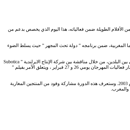
ن الأفلام الطويلة ضمن فعالياته، هذا اليوم الذي يخصص بدعم من
لي في ايرلندا، في الفترة ما بين 20 فبراير الجاري و 2 مارس القادم، على أن يخصص يوم 21 فبراير للسينما المغربية، ضمن برنامجه ” دولة تحث المجهر ” حيث يسلط الضوء
اليوم المغربي في هذا المهرجان، سيشكل منصة للقاء المنتجين الايرلنديين مع نظرائهم المغاربة، وسيتم خلال هذا الحدث تقديم نموذج للتعاون بين البلدين، من خلال مناقشة بين شركة الإنتاج الايرلندية ” Subotica
” والمنتج المغربي حميد حراف حول تجربتهما في إنتاج سلسلة تلفزيونية تم تصويرها في المغرب، وسيتم أيضا عرض ثلاثة افلام مغربية في إطار فعاليات المهرجان يومي 26 و 27 فبراير ، ويتعلق الأمر بفيلم ”
ويعد مهرجان دبلن الدولي للسينما افضل واجهة لعرض الانتاجات السينمائية الإيرلندية والعالمية، حيث يعود تاريخ انطلاق أول نسخة له الى عام 2003. وستعرف هذه الدورة مشاركة وفود من المنتجين المغاربة
 والمغرب.