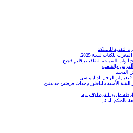
ة النقدية للمملكة
لمغرب للكتاب لسنة 2025.
 أبواب السياحة الثقافية بإقليم فجيج.
ن العرش والشعب
 المجيد
البنية الأمنية بالناظور بإحداث فرقتين جديدتين
طة طريق القوة الإقليمية.
عة بالحكم الذاتي