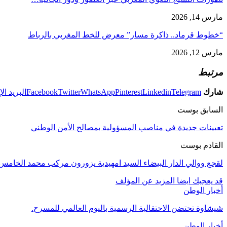
مارس 14, 2026
“خطوط قرماد.. ذاكرة مسار” معرض للخط المغربي بالرباط
مارس 12, 2026
مرتبط
شارك
Telegram
Linkedin
Pinterest
WhatsApp
Twitter
Facebook
البريد ال
السابق بوست
تعيينات جديدة في مناصب المسؤولية بمصالح الأمن الوطني
القادم بوست
لقجع ووالي الدار البيضاء السيد امهيدية يزورون مركب محمد الخامس 
قد يعجبك ايضا
المزيد عن المؤلف
أخبار الوطن
شيشاوة تحتضن الاحتفالية الرسمية باليوم العالمي للمسرح.
أخبار الوطن