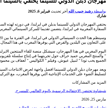
مهرجان دبلن الدولي للسينما يحتفي بالسينما ا
بواسطة
رشيد حبيب الله
آخر تحديث
فبراير 6, 2025
شارك
يحتفي المهرجان الدولي للسينما بدبلن في ايرلندا، في دورته لهذه ا
السفارة المغربية في ايرلندا، يتضمن تقديما للمركز السينمائي المغربي
على التعاون بين البلدين والفرص التي يوفرها المغرب في هذا المجال.
الجميع يحب تودا ” لنبيل عيوش، وفيلم ” الكواليس ” لعفاف بن محمود و
لتسليط الضوء على الخدمات الإنتاجية التي يوفرها المغرب، مع التركيز
المزيد من المشاركات
شيشاوة تحتضن الاحتفالية الرسمية باليوم العالمي للمسرح.
مارس 25, 2026
تطورات النسيج اللغوي المغربي عبر العصور ودور الجالية…