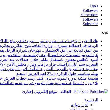
Likes
Followers
Subscribers
Followers
Subscribe
تتجه
بنك المغرب يفتتح متحف النقود بفاس . . صرح ثقافي يوثق الذاكر
الرباط في احتفالية مميزة . . وزارة الثقافة تتوج الفائزين بجائزة ا
من عمق البادية إلى أفق الاستثمار .. مهرجان تندرارة للرحل يفتح
عيد العرش المجيد: تجديد لعهد البيعة وتجسيد متين للتلاحم بي
أسود الأطلس يحظون باستقبال ملكي خلال احتفالات عيد العرش
المغرب سيد على أراضيه.. قرار ترامب وقرار مجلس الأمن 2797 يعززان الزخم الدبلوماسي
بمناسبة عيد العرش المجيد.. المديرية العامة للأمن الوطني تعزز 
تهنئة بمناسبة حلول الذكرى الـ27 لعيد العرش المجيد
هندسة ملكية لدورة تنموية جديدة.. كيف رسم خطاب العرش خار
بلاغ وزارة الداخلية الاسبانية بشأن الوضع في مدينة سبتة المتمت
Publisher - الجالية - موقع إلكتروني إخباري
الرئيسية
أخبار دولية
أخبار الوطن