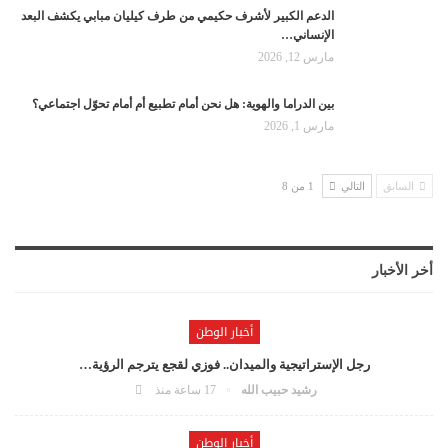
الدعم الكبير لأشرف حكيمي من طرف كيليان مبابي يكشف البعد
الإنساني…
مارس 12, 2026
بين الدراما والهوية: هل نحن أمام تطبيع أم أمام تحوّل اجتماعي؟
مارس 1, 2026
السابق
التالي
1 من 8
أخر الأخبار
أخبار الوطن
رجل الإستراتيجية والميدان.. فوزي لقجع يترجم الرؤية…
رشيد حبيب الله
17 ساعة منذ
أخبار الوطن