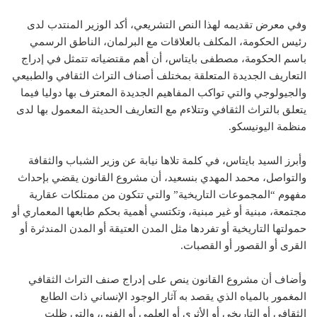
وفي معرض تقديمه لهذا النص التشريعي، أكد الوزير المنتدب لدى
رئيس الحكومة، المكلف بالعلاقات مع البرلمان، الناطق الرسمي
باسم الحكومة، مصطفى بايتاس، أن أهم مقتضياته تتمثل في إدراج
التعاريف الجديدة المتعلقة بمختلف أصناف التراث الثقافي والطبيعي
والجيولوجي والتي تواكب المفاهيم الجديدة المعترف بها دوليا فيما
يتعلق بالتراث الثقافي وتتلاءم مع التعاريف الحديثة المعمول بها لدى
منظمة اليونيسكو.
وأبرز السيد بايتاس، في كلمة تلاها نيابة عن وزير الشباب والثقافة
والتواصل، محمد المهدي بنسعيد، أن مشروع القانون يقضي بإحداث
مفهوم “المجموعات التاريخية” والتي تتكون من ممتلكات عقارية
مجتمعة، مبنية أو غير مبنية، وتكتسي أهمية بحكم طابعها المعماري أو
حمولتها التاريخية أو تفردها مثل المدن العتيقة أو المدن المندثرة أو
القرى أو القصور أو القصبات.
وأضاف أن مشروع القانون ينص على إدراج صنف التراث الثقافي
المغمور بالمياه الذي يقصد به آثار الوجود الإنساني ذات الطابع
الثقافي أو التاريخي أو الأثري أو العلمي أو الفني، والتي ظلت