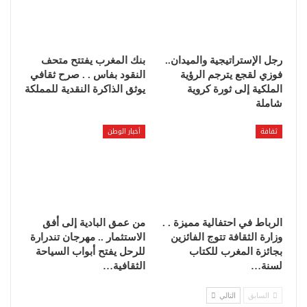
رجل الإستراتيجية والميدان..
بنك المغرب يفتتح متحف
فوزي لقجع يترجم الرؤية
النقود بفاس . . صرح ثقافي
الملكية إلى ثورة كروية
يوثق الذاكرة النقدية للمملكة
شاملة
ثقافة
أخبار الوطن
الرباط في احتفالية مميزة . .
من عمق البادية إلى أفق
وزارة الثقافة تتوج الفائزين
الاستثمار .. مهرجان تندرارة
بجائزة المغرب للكتاب
للرحل يفتح أبواب السياحة
لسنة…
الثقافية…
السابق
التالي