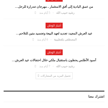
من عمق البادية إلى أفق الاستثمار .. مهرجان تندرارة للرحل…
رشيد حبيب الله
5 أيام منذ
أخبار الوطن
عيد العرش المجيد: تجديد لعهد البيعة وتجسيد متين للتلاحم…
المصطفى بلقطيبية
6 أيام منذ
أخبار الوطن
أسود الأطلس يحظون باستقبال ملكي خلال احتفالات عيد العرش…
رشيد حبيب الله
7 أيام منذ
تحميل المزيد من المشاركات
اشترك معنا