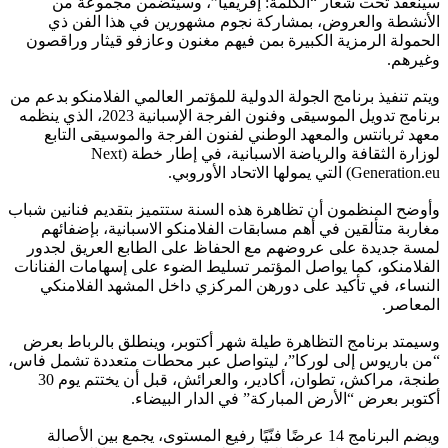
سينعقد تحت شعار “الكلمة: إفريقيا”، وسيتضمن مجموعة من
الأنشطة والعروض، بمشاركة نجوم مشهورين في هذا الفن ذي
الحمولة الرمزية الكبيرة بمن فيهم مغنون وعازفو قيثار وراقصون
وغيرهم.
ويتم تنفيذ برنامج الجولة الدولية للمؤتمر العالمي الفلامنكو بدعم من
برنامج تدويل الموسيقى وفنون الفرجة الإسبانية 2023، الذي ينظمه
معهد ثربانتس والمعهد الوطني لفنون الفرجة والموسيقى التابع
لوزارة الثقافة والرياضة الاسبانية، في إطار خطة (Next
Generation.eu) التي يمولها الاتحاد الأوروبي.
وأوضح المنظمون أن تظاهرة هذه السنة ستتميز بتقديم فنانين شباب
مغاربة متألقين في أهم مسابقات الفلامنكو الاسبانية، بإضفائهم
لمسة جديدة على عروضهم مع الحفاظ على الطابع العريق لجدور
الفلامنكو، كما يواصل المؤتمر تسليط الضوء على إسهامات الفنانات
النساء، في تأكيد على دورهن المركزي داخل المشهد الفلامنكي
المعاصر.
وسيمتد برنامج التظاهرة طيلة شهر أكتوبر، وينطلق بالرباط بعرض
“من باريوس إلى لوركا”، ليتواصل عبر محطات متعددة تشمل فاس،
طنجة، مراكش، تطوان، أكادير، والعرائش، قبل أن يختتم يوم 30
أكتوبر بعرض “الأرض المباركة” في الدار البيضاء.
ويضم البرنامج 14 عرضًا فنّيًا رفيع المستوى، يجمع بين الأصالة