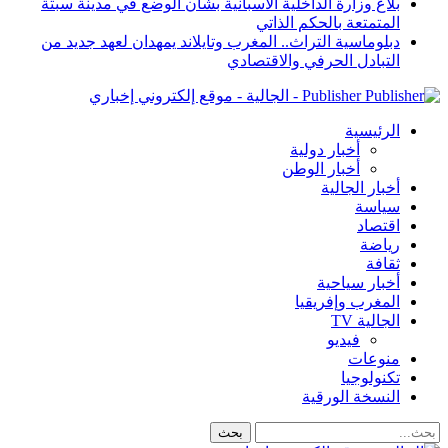
بلاغ وزارة الداخلية الاسبانية بشأن الوضع في مدينة سبتة
المتمتعة بالحكم الذاتي
دبلوماسية التراث.. المغرب وتايلاند يمهدان لعهد جديد من
التبادل الحرفي والاقتصادي
Publisher - الجالية - موقع إلكتروني إخباري
الرئيسية
أخبار دولية
أخبار الوطن
أخبار الجالية
سياسة
اقتصاد
رياضة
ثقافة
أخبار سياحية
المغرب وإفريقيا
الجالية TV
فيديو
منوعات
تكنولوجيا
النسخة الورقية