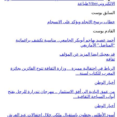
الإلكتروني
Viber
طباعة
السابق بوست
خطاب يرسخ الاتجاه ويؤكد على الانسجام
القادم بوست
أحمد عصيد يهاجم أبوبكر الجامعي.. مناسبة تكشف براغماتية
“المناضل” الأمازيغي
قد يعجبك ايضا
المزيد عن المؤلف
ثقافة
الرباط في احتفالية مميزة . . وزارة الثقافة تتوج الفائزين بجائزة
المغرب للكتاب لسنة…
أخبار الوطن
من عمق البادية إلى أفق الاستثمار .. مهرجان تندرارة للرحل يفتح
أبواب السياحة الثقافية…
أخبار الوطن
أسود الأطلس يحظون باستقبال ملكي خلال احتفالات عيد العرش