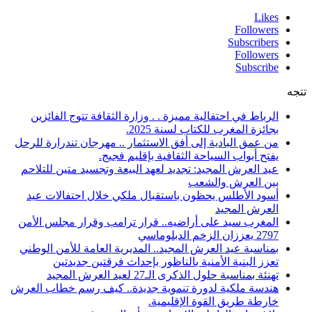
Likes
Followers
Subscribers
Followers
Subscribe
تتجه
الرباط في احتفالية مميزة . . وزارة الثقافة تتوج الفائزين
بجائزة المغرب للكتاب لسنة 2025.
من عمق البادية إلى أفق الاستثمار .. مهرجان تندرارة للرحل
يفتح أبواب السياحة الثقافية بإقليم فجيج.
عيد العرش المجيد: تجديد لعهد البيعة وتجسيد متين للتلاحم
بين العرش والشعب
أسود الأطلس يحظون باستقبال ملكي خلال احتفالات عيد
العرش المجيد
المغرب سيد على أراضيه.. قرار ترامب وقرار مجلس الأمن
2797 يعززان الزخم الدبلوماسي
بمناسبة عيد العرش المجيد.. المديرية العامة للأمن الوطني
تعزز البنية الأمنية بالناظور بإحداث فرقتين جديدتين
تهنئة بمناسبة حلول الذكرى الـ27 لعيد العرش المجيد
هندسة ملكية لدورة تنموية جديدة.. كيف رسم خطاب العرش
خارطة طريق القوة الإقليمية.