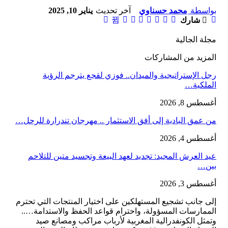
بواسطة
محمد حسناوي
آخر تحديث
يناير 10, 2025
شارك
مجلة الجالية
المزيد من المشاركات
رجل الإستراتيجية والميدان.. فوزي لقجع يترجم الرؤية
الملكية…
أغسطس 8, 2026
من عمق البادية إلى أفق الاستثمار .. مهرجان تندرارة للرحل…
أغسطس 4, 2026
عيد العرش المجيد: تجديد لعهد البيعة وتجسيد متين للتلاحم
بين…
أغسطس 3, 2026
إلى جانب تشجيع المستهلكين على اختيار المنتجات التي تحترم
الممارسات المسؤولة، واحترام قواعد الحفظ والاستدامة…..
وتمثل الكونفدرالية المغربية لأرباب مراكب ومصانع صيد