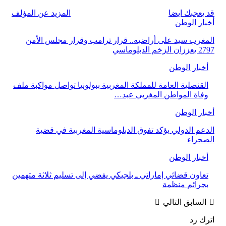
قد يعجبك ايضا
المزيد عن المؤلف
أخبار الوطن
المغرب سيد على أراضيه.. قرار ترامب وقرار مجلس الأمن
2797 يعززان الزخم الدبلوماسي
أخبار الوطن
القنصلية العامة للمملكة المغربية ببولونيا تواصل مواكبة ملف
وفاة المواطن المغربي عبد…
أخبار الوطن
الدعم الدولي يؤكد تفوق الدبلوماسية المغربية في قضية
الصحراء
أخبار الوطن
تعاون قضائي إماراتي ـ بلجيكي يفضي إلى تسليم ثلاثة متهمين
بجرائم منظمة
السابق
التالي
اترك رد