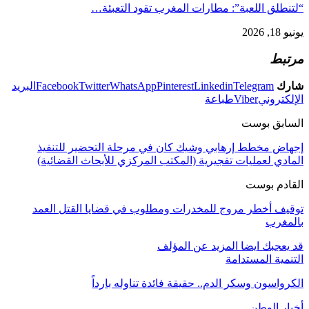
“لتنطلق اللعبة”: مطارات المغرب تقود التعبئة…
يونيو 18, 2026
مرتبط
شارك
Telegram
Linkedin
Pinterest
WhatsApp
Twitter
Facebook
البريد
الإلكتروني
Viber
طباعة
السابق بوست
إجهاض مخطط إرهابي وشيك كان في مرحلة التحضير للتنفيذ
المادي لعمليات تفجيرية (المكتب المركزي للأبحاث القضائية)
القادم بوست
توقيف أخطر مروج للمخدرات ومطلوب في قضايا القتل العمد
بالمغرب
قد يعجبك ايضا
المزيد عن المؤلف
التنمية المستدامة
الكرواسون وسكر الدم.. حقيقة فائدة تناوله بارداً
أخبار الوطن