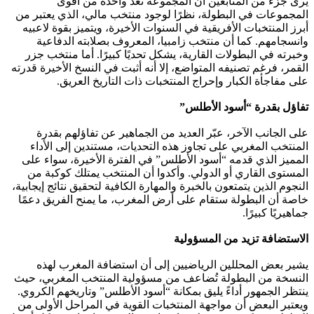
يرى جزء من المتابعين أن المجموعة تُعد واحدة من أقوى
المجموعات في البطولة، نظرًا لوجود منتخب مالي، الذي يعتبر من
أبرز المنتخبات الأفريقية في السنوات الأخيرة، ويتميز بقوة لاعبيه
وانسجامهم. كما أن منتخب زامبيا، المعروف بصلابته الدفاعية
وخبرته في البطولات القارية، يشكل تحديًا كبيرًا. أما منتخب جزر
القمر، فرغم تصنيفه المتواضع، إلا أنه أثبت في النسخ الأخيرة قدرته
على مفاجأة الكبار وإحراج المنتخبات ذات التاريخ العريق.
تفاؤل بقدرة “أسود الأطلس”
على الجانب الآخر، عبّر العديد من الجماهير عن تفاؤلهم بقدرة
المنتخب المغربي على تجاوز هذه التحديات، مستندين إلى الأداء
المميز الذي قدمه “أسود الأطلس” في الفترة الأخيرة، سواء على
المستوى القاري أو الدولي. وأكدوا أن المنتخب يمتلك كوكبة من
النجوم الذين يتمتعون بالخبرة والمهارة الكافية لتحقيق نتائج إيجابية،
خاصة أن البطولة ستقام على أرض المغرب، ما يمنح الفريق دعمًا
جماهيريًا كبيرًا.
الاستضافة تزيد من المسؤولية
يشير بعض المحللين الرياضيين إلى أن استضافة المغرب لهذه
النسخة من البطولة تُضاعف من مسؤولية المنتخب المغربي، حيث
ينتظر الجمهور أداءً يليق بمكانة “أسود الأطلس” وتاريخهم الكروي.
ويعتبر البعض أن مواجهة المنتخبات القوية في المراحل الأولى من