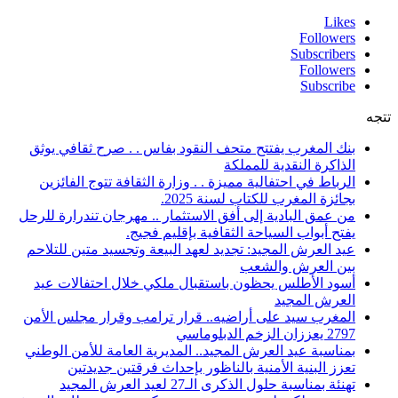
Likes
Followers
Subscribers
Followers
Subscribe
تتجه
بنك المغرب يفتتح متحف النقود بفاس . . صرح ثقافي يوثق
الذاكرة النقدية للمملكة
الرباط في احتفالية مميزة . . وزارة الثقافة تتوج الفائزين
بجائزة المغرب للكتاب لسنة 2025.
من عمق البادية إلى أفق الاستثمار .. مهرجان تندرارة للرحل
يفتح أبواب السياحة الثقافية بإقليم فجيج.
عيد العرش المجيد: تجديد لعهد البيعة وتجسيد متين للتلاحم
بين العرش والشعب
أسود الأطلس يحظون باستقبال ملكي خلال احتفالات عيد
العرش المجيد
المغرب سيد على أراضيه.. قرار ترامب وقرار مجلس الأمن
2797 يعززان الزخم الدبلوماسي
بمناسبة عيد العرش المجيد.. المديرية العامة للأمن الوطني
تعزز البنية الأمنية بالناظور بإحداث فرقتين جديدتين
تهنئة بمناسبة حلول الذكرى الـ27 لعيد العرش المجيد