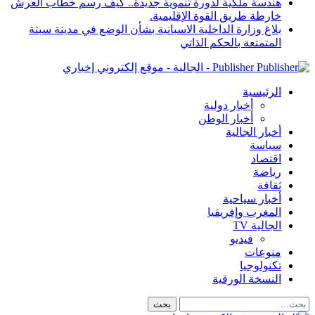
هندسة ملكية لدورة تنموية جديدة.. كيف رسم خطاب العرش
خارطة طريق القوة الإقليمية.
بلاغ وزارة الداخلية الاسبانية بشأن الوضع في مدينة سبتة
المتمتعة بالحكم الذاتي
Publisher - الجالية - موقع إلكتروني إخباري
الرئيسية
أخبار دولية
أخبار الوطن
أخبار الجالية
سياسة
اقتصاد
رياضة
ثقافة
أخبار سياحية
المغرب وإفريقيا
الجالية TV
فيديو
منوعات
تكنولوجيا
النسخة الورقية