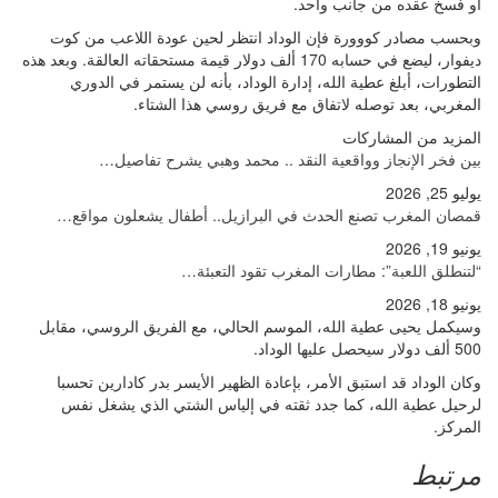
أو فسخ عقده من جانب واحد.
وبحسب مصادر كووورة فإن الوداد انتظر لحين عودة اللاعب من كوت
ديفوار، ليضع في حسابه 170 ألف دولار قيمة مستحقاته العالقة. وبعد هذه
التطورات، أبلغ عطية الله، إدارة الوداد، بأنه لن يستمر في الدوري
المغربي، بعد توصله لاتفاق مع فريق روسي هذا الشتاء.
المزيد من المشاركات
بين فخر الإنجاز وواقعية النقد .. محمد وهبي يشرح تفاصيل…
يوليو 25, 2026
قمصان المغرب تصنع الحدث في البرازيل.. أطفال يشعلون مواقع…
يونيو 19, 2026
“لتنطلق اللعبة”: مطارات المغرب تقود التعبئة…
يونيو 18, 2026
وسيكمل يحيى عطية الله، الموسم الحالي، مع الفريق الروسي، مقابل
500 ألف دولار سيحصل عليها الوداد.
وكان الوداد قد استبق الأمر، بإعادة الظهير الأيسر بدر كادارين تحسبا
لرحيل عطية الله، كما جدد ثقته في إلياس الشتي الذي يشغل نفس
المركز.
مرتبط