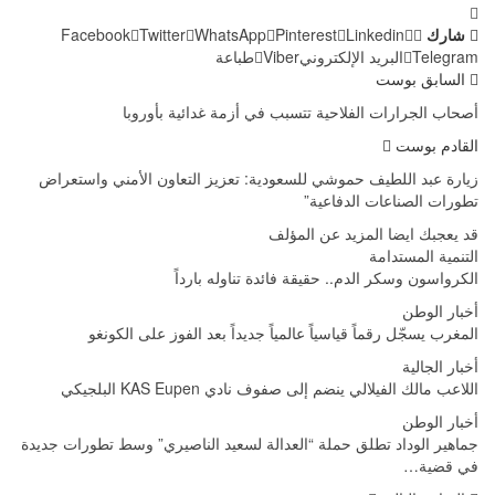
شارك
Linkedin
Pinterest
WhatsApp
Twitter
Facebook
Telegram
البريد الإلكتروني
Viber
طباعة
السابق بوست
أصحاب الجرارات الفلاحية تتسبب في أزمة غدائية بأوروبا
القادم بوست
زيارة عبد اللطيف حموشي للسعودية: تعزيز التعاون الأمني واستعراض
تطورات الصناعات الدفاعية”
قد يعجبك ايضا
المزيد عن المؤلف
التنمية المستدامة
الكرواسون وسكر الدم.. حقيقة فائدة تناوله بارداً
أخبار الوطن
المغرب يسجّل رقماً قياسياً عالمياً جديداً بعد الفوز على الكونغو
أخبار الجالية
اللاعب مالك الفيلالي ينضم إلى صفوف نادي KAS Eupen البلجيكي
أخبار الوطن
جماهير الوداد تطلق حملة “العدالة لسعيد الناصيري” وسط تطورات جديدة
في قضية…