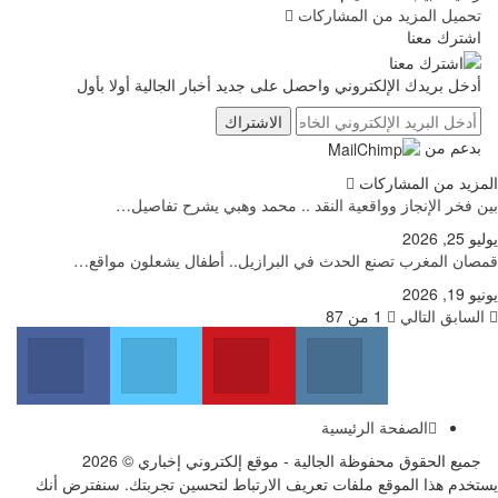
تحميل المزيد من المشاركات
اشترك معنا
أدخل بريدك الإلكتروني واحصل على جديد أخبار الجالية أولا بأول
الاشتراك
بدعم من
المزيد من المشاركات
بين فخر الإنجاز وواقعية النقد .. محمد وهبي يشرح تفاصيل…
يوليو 25, 2026
قمصان المغرب تصنع الحدث في البرازيل.. أطفال يشعلون مواقع…
يونيو 19, 2026
السابق
التالي
1 من 87
Facebook
Twitter
Youtube
Instagram
 us on Facebook
Join us on Twitter
Join us on Youtube
Join us on Instagram
الصفحة الرئيسية
جميع الحقوق محفوظة الجالية - موقع إلكتروني إخباري © 2026
يستخدم هذا الموقع ملفات تعريف الارتباط لتحسين تجربتك. سنفترض أنك