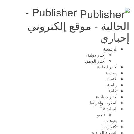
Publisher -
الجالية - موقع إلكتروني
إخباري
الرئيسية
أخبار دولية
أخبار الوطن
أخبار الجالية
سياسة
اقتصاد
رياضة
ثقافة
أخبار سياحية
المغرب وإفريقيا
الجالية TV
فيديو
منوعات
تكنولوجيا
النسخة الورقية