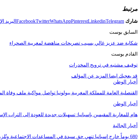
مرتبط
شارك
Telegram
Linkedin
Pinterest
WhatsApp
Twitter
Facebook
البريد ال
السابق بوست
شكاية ضد عزيز غالي بسبب تصريحات مناهضة لمغربية الصحراء
القادم بوست
توقيف مشتبه في ترويج المخدرات
قد يعجبك ايضا
المزيد عن المؤلف
أخبار الوطن
القنصلية العامة للمملكة المغربية ببولونيا تواصل مواكبة ملف وفاة 
أخبار الوطن
هام للمغاربة المقيمين بإسبانيا: تسهيلات جديدة للعودة إلى التراب الإسبا
أخبار الجالية
680 يوماً خارج إسبانيا تنهي حق سيدة في المساعدات الاجتماعية وتُلزمها بإعادة 33 ألف…