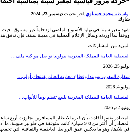
“حركة مرور قياسية لمعبر سبتة بمناسبة احتفال
بواسطة
محمد حسناوي
آخر تحديث
ديسمبر 23, 2024
شارك
شهد معبر سبتة في نهاية الأسبوع الماضي ازدحاماً غير مسبوق، حيث عبر
ووفقاً لما أوردته وسائل الإعلام المحلية في مدينة سبتة، فإن تدفق هذ
المزيد من المشاركات
القنصلية العامة للمملكة المغربية ببولونيا تواصل مواكبة ملف…
يوليو 25, 2026
سفارة المغرب بهولندا وقطاع مغاربة العالم يفتتحان أولى…
يوليو 4, 2026
القنصلية العامة للمملكة المغربية بلييج تنظم يوماً للأبواب…
يونيو 22, 2026
المصادر نفسها أفادت بأن فترة الانتظار للمسافرين تجاوزت أربع ساعات
المصادر أن أكثر من 500 سيارة كانت متوقفة في طو
في بلادها، وهو ما يعكس عمق الروابط العاطفية والثقافية التي تجمعه