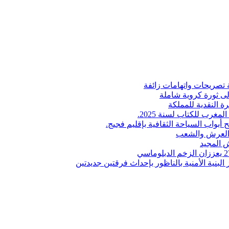
 تصريحات واتهامات زائفة
إلى ثورة كروية شاملة
ة النقدية للمملكة
لمغرب للكتاب لسنة 2025.
 أبواب السياحة الثقافية بإقليم فجيج.
ن العرش والشعب
 المجيد
البنية الأمنية بالناظور بإحداث فرقتين جديدتين