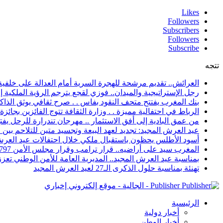
Likes
Followers
Subscribers
Followers
Subscribe
تتجه
العرائش.. تقديم مرشحة للهجرة السرية أمام العدالة على خلفية
رجل الإستراتيجية والميدان.. فوزي لقجع يترجم الرؤية الملكية 
بنك المغرب يفتتح متحف النقود بفاس . . صرح ثقافي يوثق الذاكر
الرباط في احتفالية مميزة . . وزارة الثقافة تتوج الفائزين بجائزة ا
من عمق البادية إلى أفق الاستثمار .. مهرجان تندرارة للرحل يفتح
عيد العرش المجيد: تجديد لعهد البيعة وتجسيد متين للتلاحم بي
أسود الأطلس يحظون باستقبال ملكي خلال احتفالات عيد العرش
المغرب سيد على أراضيه.. قرار ترامب وقرار مجلس الأمن 2797 يعززان الزخم الدبلوماسي
بمناسبة عيد العرش المجيد.. المديرية العامة للأمن الوطني تعزز 
تهنئة بمناسبة حلول الذكرى الـ27 لعيد العرش المجيد
Publisher - الجالية - موقع إلكتروني إخباري
الرئيسية
أخبار دولية
أخبار الوطن