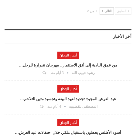
السابق
التالي
1 من 8
أخر الأخبار
أخبار الوطن
من عمق البادية إلى أفق الاستثمار .. مهرجان تندرارة للرحل…
رشيد حبيب الله
3 أيام منذ
أخبار الوطن
عيد العرش المجيد: تجديد لعهد البيعة وتجسيد متين للتلاحم…
المصطفى بلقطيبية
4 أيام منذ
أخبار الوطن
أسود الأطلس يحظون باستقبال ملكي خلال احتفالات عيد العرش…