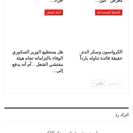
معرض “عين…
أفراد…
التنمية المستدامة
أخبار الوطن
الكرواسون وسكر الدم..
هل يستطيع الوزير السكوري
حقيقة فائدة تناوله بارداً
الوفاء بالتزاماته تجاه هيئة
مفتشي الشغل .. أم أنه يدفع
إلى…
السابق
التالي
اترك رد
لن يتم نشر عنوان بريدك الإلكتروني.