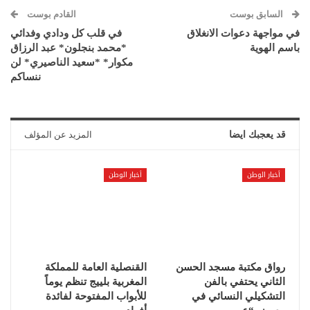
السابق بوست
القادم بوست
في مواجهة دعوات الانغلاق
في قلب كل ودادي وفدائي
باسم الهوية
*محمد بنجلون* عبد الرزاق
مكوار* *سعيد الناصيري* لن
ننساكم
قد يعجبك ايضا
المزيد عن المؤلف
أخبار الوطن
أخبار الوطن
رواق مكتبة مسجد الحسن
القنصلية العامة للمملكة
الثاني يحتفي بالفن
المغربية بلييج تنظم يوماً
التشكيلي النسائي في
للأبواب المفتوحة لفائدة