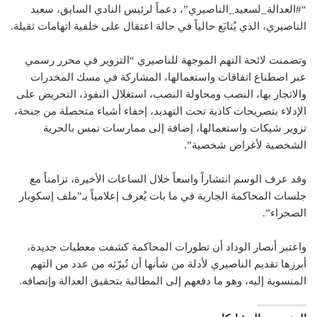
“#العدالة_لسعيد_الناصيري”، دعماً لرئيس النادي السابق، سعيد
الناصيري، الذي يُتابَع حالياً في حالة اعتقال على خلفية اتهامات ثقيلة.
وتضمنت لائحة التهم الموجهة للناصيري “التزوير في محرر رسمي
عبر اصطناع اتفاقات واستعمالها، المشاركة في مسك المخدرات
والاتجار بها، النصب ومحاولة النصب، استغلال النفوذ، التحريض على
الإدلاء بتصريحات كاذبة تحت التهديد، إخفاء أشياء متحصلة من جنحة،
تزوير شيكات واستعمالها، إضافة إلى ممارسات تمس بالحرية
الشخصية لأغراض شخصية”.
وقد عرف الوسم انتشاراً واسعاً خلال الساعات الأخيرة، تزامناً مع
جلسات المحاكمة الجارية في ما بات يُعرف إعلامياً بـ”ملف إسكوبار
الصحراء”.
واعتبر أنصار الوداد أن تطورات المحاكمة كشفت معطيات جديدة،
أبرزها تقديم الناصيري لأدلة من شأنها أن تُبرّئه من عدد من التهم
المنسوبة إليه، وهو ما دفعهم إلى المطالبة بتحقيق العدالة وإنصافه.