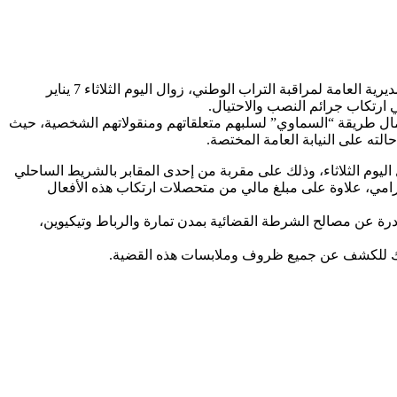
تمكنت عناصر الشرطة بالمنطقة الإقليمية للأمن بمدينة تمارة بتنسيق مع نظيرتها بمدينة الرباط، وبناءً على معلومات دقيقة وفرتها مصالح المديرية العامة لمراقبة التراب الوطني، زوال اليوم الثلاثاء 7 يناير
 ارتكاب جرائم النصب والاحتيال.
عمال طريقة “السماوي” لسلبهم متعلقاتهم ومنقولاتهم الشخصية، حيث
لته على النيابة العامة المختصة.
ليوم الثلاثاء، وذلك على مقربة من إحدى المقابر بالشريط الساحلي
امي، علاوة على مبلغ مالي من متحصلات ارتكاب هذه الأفعال
ة عن مصالح الشرطة القضائية بمدن تمارة والرباط وتيكيوين،
 وذلك للكشف عن جميع ظروف وملابسات هذه القضية.