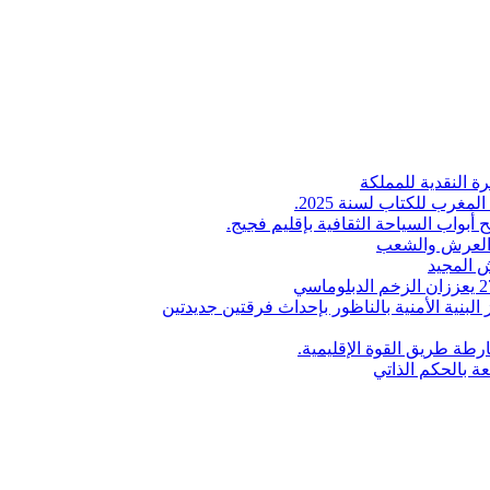
ة النقدية للمملكة
لمغرب للكتاب لسنة 2025.
 أبواب السياحة الثقافية بإقليم فجيج.
ن العرش والشعب
 المجيد
البنية الأمنية بالناظور بإحداث فرقتين جديدتين
طة طريق القوة الإقليمية.
عة بالحكم الذاتي