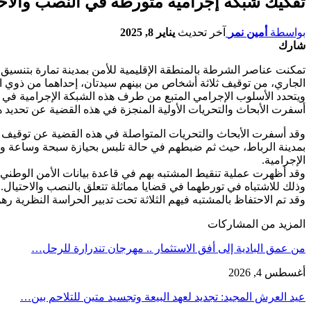
تفكيك شبكة إجرامية متورطة في النصب والاح
بواسطة
أمين نمر
آخر تحديث
يناير 8, 2025
شارك
الجاري، من توقيف ثلاثة أشخاص من بينهم سيدتان، إحداهما من ذوي ال
ويتحدد الأسلوب الإجرامي المتبع من طرف هذه الشبكة الإجرامية في 
أسفرت الأبحاث والتحريات الأولية المنجزة في هذه القضية عن تحديد هو
وقد أسفرت الأبحاث والتحريات المتواصلة في هذه القضية عن توقيف ثل
بمدينة الرباط، حيث ثم ضبطهم في حالة تلبس بحيازة سبحة وساعة وم
الإجرامية.
وقد أظهرت عملية تنقيط المشتبه بهم في قاعدة بيانات الأمن الوطن
وذلك للاشتباه في تورطهما في قضايا مماثلة تتعلق بالنصب والاحتيال.
وقد تم الاحتفاظ بالمشتبه فيهم الثلاثة تحت تدبير الحراسة النظرية
المزيد من المشاركات
من عمق البادية إلى أفق الاستثمار .. مهرجان تندرارة للرحل…
أغسطس 4, 2026
عيد العرش المجيد: تجديد لعهد البيعة وتجسيد متين للتلاحم بين…