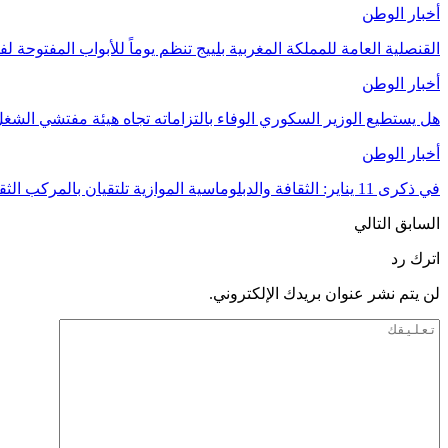
أخبار الوطن
القنصلية العامة للمملكة المغربية بلييج تنظم يوماً للأبواب المفتوحة لف
أخبار الوطن
هل يستطيع الوزير السكوري الوفاء بالتزاماته تجاه هيئة مفتشي الشغل 
أخبار الوطن
في ذكرى 11 يناير: الثقافة والدبلوماسية الموازية تلتقيان بالمركب الثقافي نور الدين بكر
السابق
التالي
اترك رد
لن يتم نشر عنوان بريدك الإلكتروني.