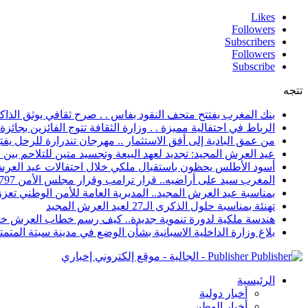
Likes
Followers
Subscribers
Followers
Subscribe
تتجه
بنك المغرب يفتتح متحف النقود بفاس . . صرح ثقافي يوثق الذاكر
الرباط في احتفالية مميزة . . وزارة الثقافة تتوج الفائزين بجائزة ا
من عمق البادية إلى أفق الاستثمار .. مهرجان تندرارة للرحل يفتح
عيد العرش المجيد: تجديد لعهد البيعة وتجسيد متين للتلاحم بي
أسود الأطلس يحظون باستقبال ملكي خلال احتفالات عيد العرش
المغرب سيد على أراضيه.. قرار ترامب وقرار مجلس الأمن 2797 يعززان الزخم الدبلوماسي
بمناسبة عيد العرش المجيد.. المديرية العامة للأمن الوطني تعزز 
تهنئة بمناسبة حلول الذكرى الـ27 لعيد العرش المجيد
هندسة ملكية لدورة تنموية جديدة.. كيف رسم خطاب العرش خار
بلاغ وزارة الداخلية الاسبانية بشأن الوضع في مدينة سبتة المتمت
Publisher - الجالية - موقع إلكتروني إخباري
الرئيسية
أخبار دولية
أخبار الوطن