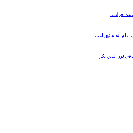
ائدة أفراد…
.. أم أنه يدفع إلى…