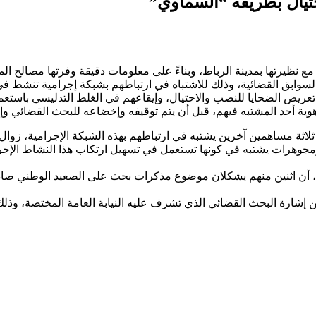
تيال بطريقة “السماوي”
سوابق القضائية، وذلك للاشتباه في ارتباطهم بشبكة إجرامية تنشط في
تعريض الضحايا للنصب والاحتيال، وإيقاعهم في الغلط التدليسي باست
ية أحد المشتبه فيهم، قبل أن يتم توقيفه وإخضاعه للبحث القضائي وإحا
اثة مساهمين آخرين يشتبه في ارتباطهم بهذه الشبكة الإجرامية، زوال ا
جوهرات يشتبه في كونها تستعمل في تسهيل ارتكاب هذا النشاط الإجر
ي، أن اثنين منهم يشكلان موضوع مذكرات بحث على الصعيد الوطني صادر
 رهن إشارة البحث القضائي الذي تشرف عليه النيابة العامة المختصة،