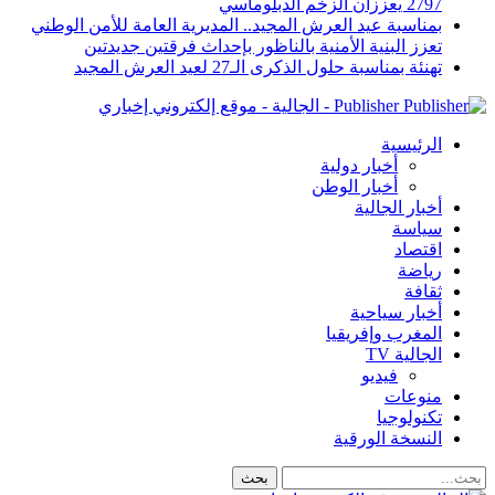
2797 يعززان الزخم الدبلوماسي
بمناسبة عيد العرش المجيد.. المديرية العامة للأمن الوطني
تعزز البنية الأمنية بالناظور بإحداث فرقتين جديدتين
تهنئة بمناسبة حلول الذكرى الـ27 لعيد العرش المجيد
Publisher - الجالية - موقع إلكتروني إخباري
الرئيسية
أخبار دولية
أخبار الوطن
أخبار الجالية
سياسة
اقتصاد
رياضة
ثقافة
أخبار سياحية
المغرب وإفريقيا
الجالية TV
فيديو
منوعات
تكنولوجيا
النسخة الورقية