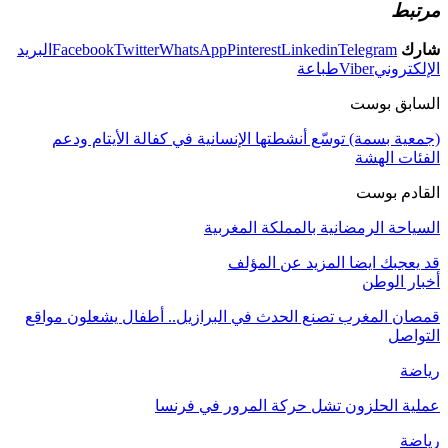
مرتبط
شارك
Telegram
Linkedin
Pinterest
WhatsApp
Twitter
Facebook
البريد
الإلكتروني
Viber
طباعة
السابق بوست
(جمعية بسمة) توسّع أنشطتها الإنسانية في كفالة الأيتام ودعم
الفئات الهشة
القادم بوست
السياحة الرمضانية بالمملكة المغربية
قد يعجبك ايضا
المزيد عن المؤلف
أخبار الوطن
قمصان المغرب تصنع الحدث في البرازيل.. أطفال يشعلون مواقع
التواصل
رياضة
عملية الحلزون تشل حركة المرور في فرنسا
رياضة