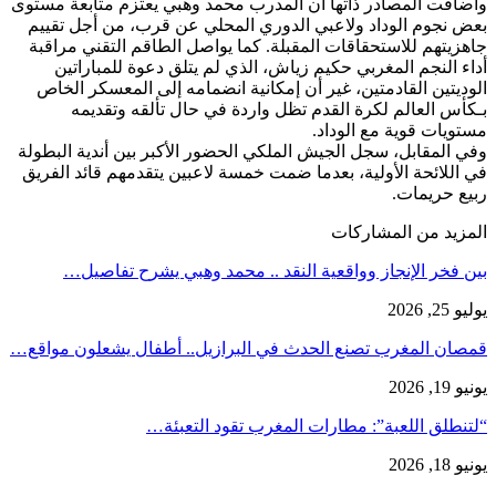
وأضافت المصادر ذاتها أن المدرب محمد وهبي يعتزم متابعة مستوى
بعض نجوم الوداد ولاعبي الدوري المحلي عن قرب، من أجل تقييم
جاهزيتهم للاستحقاقات المقبلة. كما يواصل الطاقم التقني مراقبة
أداء النجم المغربي حكيم زياش، الذي لم يتلق دعوة للمباراتين
الوديتين القادمتين، غير أن إمكانية انضمامه إلى المعسكر الخاص
بـكأس العالم لكرة القدم تظل واردة في حال تألقه وتقديمه
مستويات قوية مع الوداد.
وفي المقابل، سجل الجيش الملكي الحضور الأكبر بين أندية البطولة
في اللائحة الأولية، بعدما ضمت خمسة لاعبين يتقدمهم قائد الفريق
ربيع حريمات.
المزيد من المشاركات
بين فخر الإنجاز وواقعية النقد .. محمد وهبي يشرح تفاصيل…
يوليو 25, 2026
قمصان المغرب تصنع الحدث في البرازيل.. أطفال يشعلون مواقع…
يونيو 19, 2026
“لتنطلق اللعبة”: مطارات المغرب تقود التعبئة…
يونيو 18, 2026