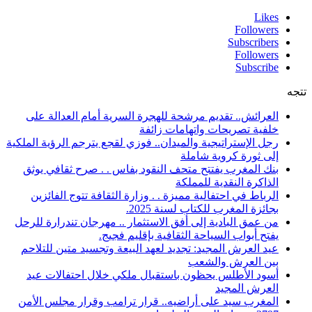
Likes
Followers
Subscribers
Followers
Subscribe
تتجه
العرائش.. تقديم مرشحة للهجرة السرية أمام العدالة على
خلفية تصريحات واتهامات زائفة
رجل الإستراتيجية والميدان.. فوزي لقجع يترجم الرؤية الملكية
إلى ثورة كروية شاملة
بنك المغرب يفتتح متحف النقود بفاس . . صرح ثقافي يوثق
الذاكرة النقدية للمملكة
الرباط في احتفالية مميزة . . وزارة الثقافة تتوج الفائزين
بجائزة المغرب للكتاب لسنة 2025.
من عمق البادية إلى أفق الاستثمار .. مهرجان تندرارة للرحل
يفتح أبواب السياحة الثقافية بإقليم فجيج.
عيد العرش المجيد: تجديد لعهد البيعة وتجسيد متين للتلاحم
بين العرش والشعب
أسود الأطلس يحظون باستقبال ملكي خلال احتفالات عيد
العرش المجيد
المغرب سيد على أراضيه.. قرار ترامب وقرار مجلس الأمن