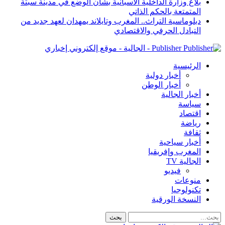
بلاغ وزارة الداخلية الاسبانية بشأن الوضع في مدينة سبتة
المتمتعة بالحكم الذاتي
دبلوماسية التراث.. المغرب وتايلاند يمهدان لعهد جديد من
التبادل الحرفي والاقتصادي
Publisher - الجالية - موقع إلكتروني إخباري
الرئيسية
أخبار دولية
أخبار الوطن
أخبار الجالية
سياسة
اقتصاد
رياضة
ثقافة
أخبار سياحية
المغرب وإفريقيا
الجالية TV
فيديو
منوعات
تكنولوجيا
النسخة الورقية