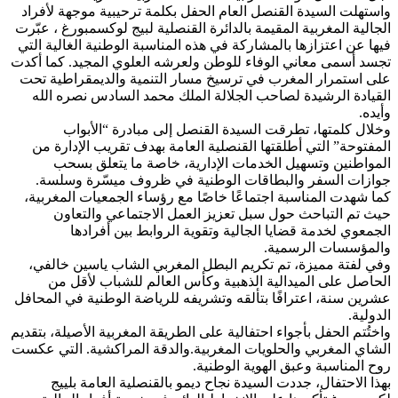
واستهلت السيدة القنصل العام الحفل بكلمة ترحيبية موجهة لأفراد
الجالية المغربية المقيمة بالدائرة القنصلية لبيج لوكسمبورغ ، عبّرت
فيها عن اعتزازها بالمشاركة في هذه المناسبة الوطنية الغالية التي
تجسد أسمى معاني الوفاء للوطن ولعرشه العلوي المجيد. كما أكدت
على استمرار المغرب في ترسيخ مسار التنمية والديمقراطية تحت
القيادة الرشيدة لصاحب الجلالة الملك محمد السادس نصره الله
وأيده.
وخلال كلمتها، تطرقت السيدة القنصل إلى مبادرة “الأبواب
المفتوحة” التي أطلقتها القنصلية العامة بهدف تقريب الإدارة من
المواطنين وتسهيل الخدمات الإدارية، خاصة ما يتعلق بسحب
جوازات السفر والبطاقات الوطنية في ظروف ميسّرة وسلسة.
كما شهدت المناسبة اجتماعًا خاصًا مع رؤساء الجمعيات المغربية،
حيث تم التباحث حول سبل تعزيز العمل الاجتماعي والتعاون
الجمعوي لخدمة قضايا الجالية وتقوية الروابط بين أفرادها
والمؤسسات الرسمية.
وفي لفتة مميزة، تم تكريم البطل المغربي الشاب ياسين خالفي،
الحاصل على الميدالية الذهبية وكأس العالم للشباب لأقل من
عشرين سنة، اعترافًا بتألقه وتشريفه للرياضة الوطنية في المحافل
الدولية.
واختُتم الحفل بأجواء احتفالية على الطريقة المغربية الأصيلة، بتقديم
الشاي المغربي والحلويات المغربية.والدقة المراكشية. التي عكست
روح المناسبة وعبق الهوية الوطنية.
بهذا الاحتفال، جددت السيدة نجاح ديمو بالقنصلية العامة بلييج