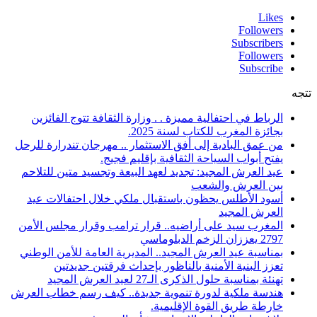
Likes
Followers
Subscribers
Followers
Subscribe
تتجه
الرباط في احتفالية مميزة . . وزارة الثقافة تتوج الفائزين
بجائزة المغرب للكتاب لسنة 2025.
من عمق البادية إلى أفق الاستثمار .. مهرجان تندرارة للرحل
يفتح أبواب السياحة الثقافية بإقليم فجيج.
عيد العرش المجيد: تجديد لعهد البيعة وتجسيد متين للتلاحم
بين العرش والشعب
أسود الأطلس يحظون باستقبال ملكي خلال احتفالات عيد
العرش المجيد
المغرب سيد على أراضيه.. قرار ترامب وقرار مجلس الأمن
2797 يعززان الزخم الدبلوماسي
بمناسبة عيد العرش المجيد.. المديرية العامة للأمن الوطني
تعزز البنية الأمنية بالناظور بإحداث فرقتين جديدتين
تهنئة بمناسبة حلول الذكرى الـ27 لعيد العرش المجيد
هندسة ملكية لدورة تنموية جديدة.. كيف رسم خطاب العرش
خارطة طريق القوة الإقليمية.