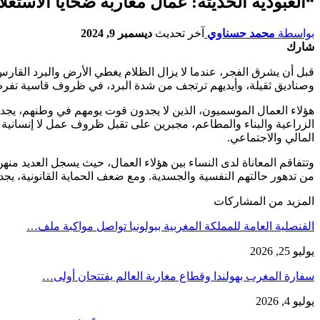
“العبودية الحديثة: عمال مغاربة ضحايا الاستغل
بواسطة
محمد حسناوي
آخر تحديث
ديسمبر 9, 2024
شارك
قبل أن يشرق الفجر، عندما لا يزال الظلام يغطي الأرض والبرد القارس
وصناديق ثقيلة، وأيديهم ترتجف من شدة البرد، في ظروف قاسية تفرض عل
هؤلاء العمال الموسميون، الذين لا يجدون قوت يومهم في وطنهم، يجد
الزراعية والبناء والمطاعم، مجبرين على تقبل ظروف عمل لا إنسانية 
المالي والاجتماعي.
وتتفاقم المعاناة لدى النساء بين هؤلاء العمال، حيث يسجل العديد منه
من تدهور حالتهم النفسية والجسدية. ومع ضعف الحماية القانونية، ي
المزيد من المشاركات
القنصلية العامة للمملكة المغربية ببولونيا تواصل مواكبة ملف…
يوليو 25, 2026
سفارة المغرب بهولندا وقطاع مغاربة العالم يفتتحان أولى…
يوليو 4, 2026