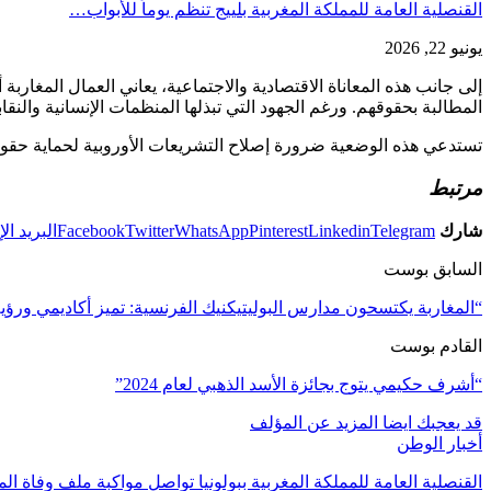
القنصلية العامة للمملكة المغربية بلييج تنظم يوماً للأبواب…
يونيو 22, 2026
إلى جانب هذه المعاناة الاقتصادية والاجتماعية، يعاني العمال المغا
المطالبة بحقوقهم. ورغم الجهود التي تبذلها المنظمات الإنسانية والنقا
تستدعي هذه الوضعية ضرورة إصلاح التشريعات الأوروبية لحماية حقوق 
مرتبط
شارك
Telegram
Linkedin
Pinterest
WhatsApp
Twitter
Facebook
البريد ال
السابق بوست
“المغاربة يكتسحون مدارس البوليتيكنيك الفرنسية: تميز أكاديمي ورؤية 
القادم بوست
“أشرف حكيمي يتوج بجائزة الأسد الذهبي لعام 2024”
قد يعجبك ايضا
المزيد عن المؤلف
أخبار الوطن
القنصلية العامة للمملكة المغربية ببولونيا تواصل مواكبة ملف وفاة 