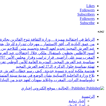
Likes
Followers
Subscribers
Followers
Subscribe
تتجه
الرباط في احتفالية مميزة . . وزارة الثقافة تتوج الفائزين بجائزة ا
من عمق البادية إلى أفق الاستثمار .. مهرجان تندرارة للرحل يفتح
عيد العرش المجيد: تجديد لعهد البيعة وتجسيد متين للتلاحم بي
أسود الأطلس يحظون باستقبال ملكي خلال احتفالات عيد العرش
المغرب سيد على أراضيه.. قرار ترامب وقرار مجلس الأمن 2797 يعززان الزخم الدبلوماسي
بمناسبة عيد العرش المجيد.. المديرية العامة للأمن الوطني تعزز 
تهنئة بمناسبة حلول الذكرى الـ27 لعيد العرش المجيد
هندسة ملكية لدورة تنموية جديدة.. كيف رسم خطاب العرش خار
بلاغ وزارة الداخلية الاسبانية بشأن الوضع في مدينة سبتة المتمت
دبلوماسية التراث.. المغرب وتايلاند يمهدان لعهد جديد من التبا
Publisher - الجالية - موقع إلكتروني إخباري
الرئيسية
أخبار دولية
أخبار الوطن