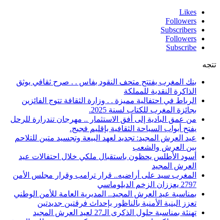
Likes
Followers
Subscribers
Followers
Subscribe
تتجه
بنك المغرب يفتتح متحف النقود بفاس . . صرح ثقافي يوثق
الذاكرة النقدية للمملكة
الرباط في احتفالية مميزة . . وزارة الثقافة تتوج الفائزين
بجائزة المغرب للكتاب لسنة 2025.
من عمق البادية إلى أفق الاستثمار .. مهرجان تندرارة للرحل
يفتح أبواب السياحة الثقافية بإقليم فجيج.
عيد العرش المجيد: تجديد لعهد البيعة وتجسيد متين للتلاحم
بين العرش والشعب
أسود الأطلس يحظون باستقبال ملكي خلال احتفالات عيد
العرش المجيد
المغرب سيد على أراضيه.. قرار ترامب وقرار مجلس الأمن
2797 يعززان الزخم الدبلوماسي
بمناسبة عيد العرش المجيد.. المديرية العامة للأمن الوطني
تعزز البنية الأمنية بالناظور بإحداث فرقتين جديدتين
تهنئة بمناسبة حلول الذكرى الـ27 لعيد العرش المجيد