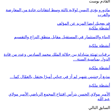
القادم بوست
مادورو يؤدي اليمين لولاية ثالثة وسط انتقادات حادة من المعارضة
والغرب
قد يعجبك ايضا
المزيد عن المؤلف
أنشطة ملكية
البناء والاستثمار في المستقبل مقابل منطق النزاع والتقسيم
أنشطة ملكية
برقيات تهنئة متبادلة بين جلالة الملك محمد السادس وعدد من قادة
الدول بمناسبة السنة…
أنشطة ملكية
مذيع أرجنتيني شهير لم أرَ في حياتي أميرًا يحتفل بالعمّال كما…
أنشطة ملكية
الأمير مولاي الحسن يترأس افتتاح المجمع الرياضي الأمير مولاي
عبد الله
السابق
التالي