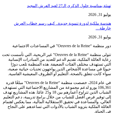
تهنئة بمناسبة حلول الذكرى الـ27 لعيد العرش المجيد
يوليو 31, 2026
هندسة ملكية لدورة تنموية جديدة.. كيف رسم خطاب العرش
خارطة…
يوليو 31, 2026
دور منظمة “Oeuvres de la Reine” في المساعدات الاجتماعية
تتولى منظمة “Oeuvres de la Reine” غير الربحية، التي تأسست تحت
رعاية العائلة الملكية، تقديم الدعم للعديد من المبادرات الإنسانية
التي تستهدف مختلف الفئات الضعيفة. هذه المنظمة تلعب دورًا
حيويًا في مساعدة الأشخاص الذين يواجهون تحديات حياتية صعبة،
سواء كانت تتعلق بالصحة، التعليم أو الظروف المعيشية القاسية.
في عام 2024، خصصت منظمة “Oeuvres de la Reine” مبلغًا قدره
106,361 يورو لدعم مجموعة من المشاريع الاجتماعية التي تستهدف
الشباب الذين تتراوح أعمارهم بين 18 و25 عامًا. هذه المشاريع تهدف
إلى توفير فرص أفضل للشباب من خلال برامج تدريبية، دعم التعليم
العالي، والمساعدة في تحقيق الاستقلالية المالية، مما يعكس اهتمام
العائلة الملكية بتزويد الشباب بالأدوات التي تساعدهم على النجاح
في الحياة.