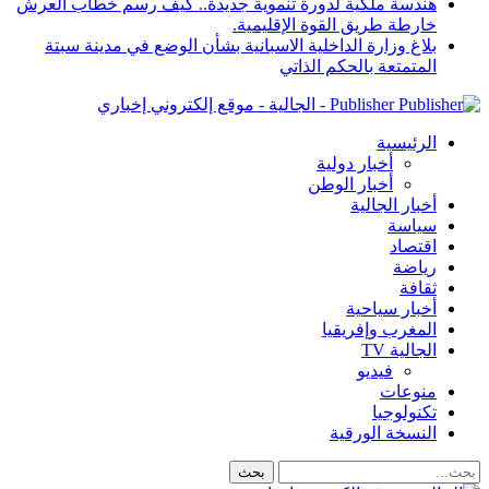
هندسة ملكية لدورة تنموية جديدة.. كيف رسم خطاب العرش
خارطة طريق القوة الإقليمية.
بلاغ وزارة الداخلية الاسبانية بشأن الوضع في مدينة سبتة
المتمتعة بالحكم الذاتي
Publisher - الجالية - موقع إلكتروني إخباري
الرئيسية
أخبار دولية
أخبار الوطن
أخبار الجالية
سياسة
اقتصاد
رياضة
ثقافة
أخبار سياحية
المغرب وإفريقيا
الجالية TV
فيديو
منوعات
تكنولوجيا
النسخة الورقية