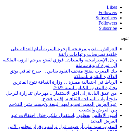
Likes
Followers
Subscribers
Followers
Subscribe
تتجه
العرائش.. تقديم مرشحة للهجرة السرية أمام العدالة على
خلفية تصريحات واتهامات زائفة
رجل الإستراتيجية والميدان.. فوزي لقجع يترجم الرؤية الملكية
إلى ثورة كروية شاملة
بنك المغرب يفتتح متحف النقود بفاس . . صرح ثقافي يوثق
الذاكرة النقدية للمملكة
الرباط في احتفالية مميزة . . وزارة الثقافة تتوج الفائزين
بجائزة المغرب للكتاب لسنة 2025.
من عمق البادية إلى أفق الاستثمار .. مهرجان تندرارة للرحل
يفتح أبواب السياحة الثقافية بإقليم فجيج.
عيد العرش المجيد: تجديد لعهد البيعة وتجسيد متين للتلاحم
بين العرش والشعب
أسود الأطلس يحظون باستقبال ملكي خلال احتفالات عيد
العرش المجيد
المغرب سيد على أراضيه.. قرار ترامب وقرار مجلس الأمن