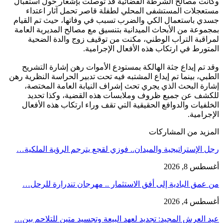
وكانت مصالح الشرطة القضائية قد توصلت بإشعار حول استقبال
مستعجلات المستشفى المحلي لطفلة قاصر تحمل آثار اعتداء
جسدي باستعمال الكي والضرب تسبب في وفاتها، حيث تم القيام
بمجموعة من الأبحاث الميدانية بتنسيق مع مصالح المديرية العامة
لمراقبة التراب الوطني، مكنت من توقيف زوج والدة الضحية
المتورط في ارتكاب هذه الأفعال الإجرامية.
وقد تم إيداع جثة الهالكة بمستودع الأموات رهن إشارة التشريح
الطبي، بينما تم إيداع المشتبه فيه تحت تدبير الحراسة النظرية رهن
إشارة البحث الذي يجري تحث إشراف النيابة العامة المختصة،
للكشف عن جميع ظروف وملابسات هذه القضية، وكذا تحديد
الخلفيات والدوافع الحقيقية التي تقف وراء ارتكاب هذه الأفعال
الإجرامية.
المزيد من المشاركات
رجل الإستراتيجية والميدان.. فوزي لقجع يترجم الرؤية الملكية…
أغسطس 8, 2026
من عمق البادية إلى أفق الاستثمار .. مهرجان تندرارة للرحل…
أغسطس 4, 2026
عيد العرش المجيد: تجديد لعهد البيعة وتجسيد متين للتلاحم بين…