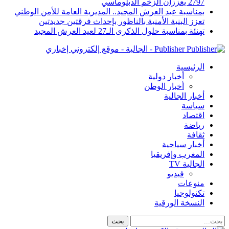
2797 يعززان الزخم الدبلوماسي
بمناسبة عيد العرش المجيد.. المديرية العامة للأمن الوطني
تعزز البنية الأمنية بالناظور بإحداث فرقتين جديدتين
تهنئة بمناسبة حلول الذكرى الـ27 لعيد العرش المجيد
Publisher - الجالية - موقع إلكتروني إخباري
الرئيسية
أخبار دولية
أخبار الوطن
أخبار الجالية
سياسة
اقتصاد
رياضة
ثقافة
أخبار سياحية
المغرب وإفريقيا
الجالية TV
فيديو
منوعات
تكنولوجيا
النسخة الورقية