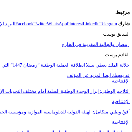
مرتبط
شارك
Telegram
Linkedin
Pinterest
WhatsApp
Twitter
Facebook
البريد ال
السابق بوست
رمضان والجالية المغربية في الخارج
القادم بوست
جلالة الملك يعطي بسلا انطلاقة العملية الوطنية “رمضان 1447” التي سيستفيد منها أزيد من 4,3 ملايين شخص
قد يعجبك ايضا
المزيد عن المؤلف
الإفتتاحية
التلاحم الوطني: إبراز الوحدة الوطنية الصلبة أمام مختلف التحديات الإق
الإفتتاحية
أفقٌ وطني متكامل: الهيئة الدولية للدبلوماسية الموازية ومؤسسة ال
الإفتتاحية