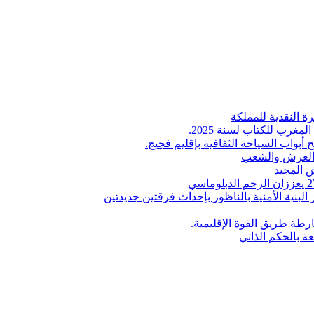
ة النقدية للمملكة
لمغرب للكتاب لسنة 2025.
 أبواب السياحة الثقافية بإقليم فجيج.
ن العرش والشعب
 المجيد
البنية الأمنية بالناظور بإحداث فرقتين جديدتين
طة طريق القوة الإقليمية.
عة بالحكم الذاتي