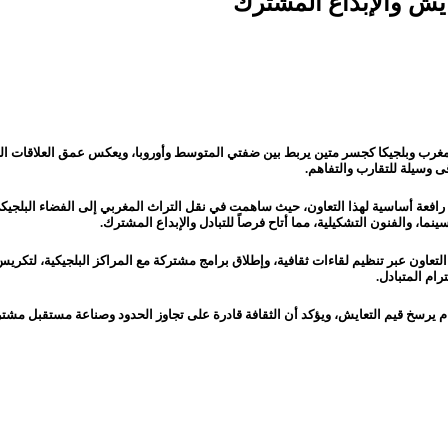
عايش والإبداع المشترك
المغرب وبلجيكا كجسر متين يربط بين ضفتي المتوسط وأوروبا، ويعكس عمق العلاقات التا
قى وسيلة للتقارب والتفاهم.
وبا، رافعة أساسية لهذا التعاون، حيث ساهمت في نقل التراث المغربي إلى الفضاء البل
ما، والفنون التشكيلية، مما أتاح فرصاً للتبادل والإبداع المشترك.
اون عبر تنظيم لقاءات ثقافية، وإطلاق برامج مشتركة مع المراكز البلجيكية، لتكريس ص
ام المتبادل.
رسخ قيم التعايش، ويؤكد أن الثقافة قادرة على تجاوز الحدود وصناعة مستقبل مشترك أك