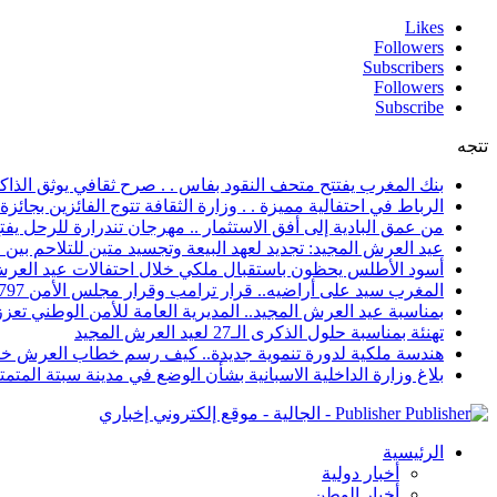
Likes
Followers
Subscribers
Followers
Subscribe
تتجه
بنك المغرب يفتتح متحف النقود بفاس . . صرح ثقافي يوثق الذاكر
الرباط في احتفالية مميزة . . وزارة الثقافة تتوج الفائزين بجائزة ا
من عمق البادية إلى أفق الاستثمار .. مهرجان تندرارة للرحل يفتح
عيد العرش المجيد: تجديد لعهد البيعة وتجسيد متين للتلاحم بي
أسود الأطلس يحظون باستقبال ملكي خلال احتفالات عيد العرش
المغرب سيد على أراضيه.. قرار ترامب وقرار مجلس الأمن 2797 يعززان الزخم الدبلوماسي
بمناسبة عيد العرش المجيد.. المديرية العامة للأمن الوطني تعزز 
تهنئة بمناسبة حلول الذكرى الـ27 لعيد العرش المجيد
هندسة ملكية لدورة تنموية جديدة.. كيف رسم خطاب العرش خار
بلاغ وزارة الداخلية الاسبانية بشأن الوضع في مدينة سبتة المتمت
Publisher - الجالية - موقع إلكتروني إخباري
الرئيسية
أخبار دولية
أخبار الوطن