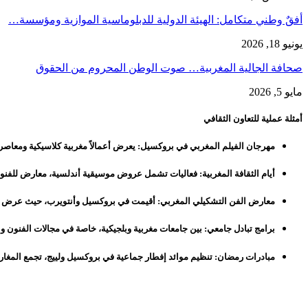
أفقٌ وطني متكامل: الهيئة الدولية للدبلوماسية الموازية ومؤسسة…
يونيو 18, 2026
صحافة الجالية المغربية… صوت الوطن المحروم من الحقوق
مايو 5, 2026
أمثلة عملية للتعاون الثقافي
مهرجان الفيلم المغربي في بروكسيل: يعرض أعمالاً مغربية كلاسيكية ومعاصرة
أيام الثقافة المغربية: فعاليات تشمل عروض موسيقية أندلسية، معارض للفنون
معارض الفن التشكيلي المغربي: أقيمت في بروكسيل وأنتويرب، حيث عرض فنان
برامج تبادل جامعي: بين جامعات مغربية وبلجيكية، خاصة في مجالات الفنون وال
مبادرات رمضان: تنظيم موائد إفطار جماعية في بروكسيل ولييج، تجمع المغارب