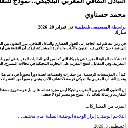
التبادل الثقافي المغربي البلجيكي.. نموذج للت
محمد حسناوي
بواسطة
المصطفى بلقطيبية
في
فبراير 20, 2026
شارك
في زمن تتعاظم فيه الحاجة إلى الحوار الحضاري والتبادل الثقافي، يبرز التعاون بين 
إلى فضاء حيّ تتلاقى فيه الفنون والآداب والذاكرة المشتركة، ليؤكد أن الثقافة هي أر
لقد شكلت الجالية المغربية في بلجيكا، التي تُعد من أكبر الجاليات المغربية في أور
المغربية. وفي المقابل، انفتح المغرب على التجارب البلجيكية في مجالات المسرح، السين
كما أن المؤسسات الرسمية، من سفارات وقنصليات، لعبت دوراً محورياً في دعم هذا التع
وتمنح الشباب المغربي والبلجيكي فرصة لاكتشاف الآخر، وتبني جسوراً من الثقة والاحتر
إن التعاون الثقافي بين المغرب وبلجيكا ليس مجرد نشاط عابر، بل هو مشروع مستدام ي
للتقارب، ورسالة للعالم بأن التنوع هو مصدر قوة لا ضعف.
المزيد من المشاركات
التلاحم الوطني: إبراز الوحدة الوطنية الصلبة أمام مختلف…
أغسطس 3, 2026