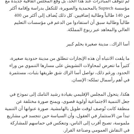
لم تتوقف المبادرات عند هذا الحد، بل وقّع المجلس اتفاقية جديدة مع
مؤسسة Suptech بالمحمدية والصويرة، للتكفل بدراسة وإقامة أكثر
من 140 طالباً وطالبة إضافيين. كل ذلك يُضاف إلى أكثر من 400
طالباً وطالبة سبق أن استفادوا من الدعم في مؤسسات التعليم
العالي والمعاهد عبر ربوع المملكة.
أسا الزاك.. مدينة صغيرة بحلم كبير
ما يلفت الانتباه أن هذه الإنجازات تنطلق من مدينة حدودية صغيرة،
كثيراً ما تتعرض لمحاولات التشويش على مسارها التنموي من وراء
الحدود. ورغم ذلك، تواصل أسا الزاك شق طريقها بثبات، مستثمرة
في أهم رأسمال تملكه: الإنسان.
هكذا، يتحول المجلس الإقليمي بقيادة رشيد التامك إلى نموذج في
جعل التنمية الاجتماعية أولوية قصوى، ويمنح صورة مختلفة عن
منطقة كانت تُوصف لوقت طويل بالهامشية. صورة عنوانها أن التنمية
تبدأ من الاستثمار في العقول، وأن السياسة حين تتجسد في مشاريع
ملموسة، تصبح أقرب إلى الناس، وتنعكس في حماسهم للمشاركة
في النقاش العمومي وصناعة القرار.