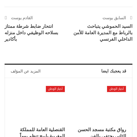
السابق بوست
القادم بوست
السيد الحموشي يتباحث
انتحار ضابط شرطة ممتاز
بالرباط مع المديرة العامة للأمن
بسلاحه الوظيفي داخل منزله
الداخلي الفرنسي
بأكادير
قد يعجبك ايضا
المزيد عن المؤلف
أخبار الوطن
أخبار الوطن
رواق مكتبة مسجد الحسن
القنصلية العامة للمملكة
الثاني يحتفي بالفن
المغربية بلييج تنظم يوماً