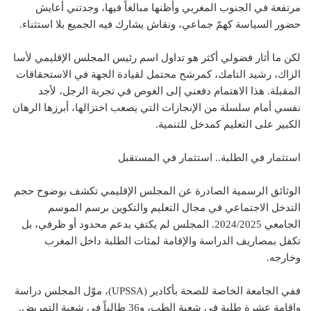
مرتفعة في الجنوب المغربي وأظنها مبالغاً فيها، وجدتني أعايش
حضور السياسة كهمّ جماعي، ونقاش يشارك فيه الجميع بلا استثناء.
لكن ما أثار فضولي أكثر هو تداول اسم رئيس المجلس الإقليمي لأسا
الزاك، رشيد التامك، كمرشح محتمل لقيادة الجهة في الاستحقاقات
المقبلة. هذا الاهتمام دفعني إلى الغوص في تجربة الرجل، لأجد
نفسي أمام سلسلة من الإنجازات التي يصعب اختزالها، أبرزها الرهان
الكبير على التعليم كمدخل للتنمية.
استثمار في الطلبة.. استثمار في المستقبل
الوثائق الرسمية الصادرة عن المجلس الإقليمي تكشف بوضوح حجم
التدخل الاجتماعي في مجال التعليم والتكوين برسم الموسم
الجامعي 2024/2025. المجلس لم يكتفِ بدعم محدود أو ظرفي، بل
تكفل بمصاريف الدراسة والإقامة لمئات الطلبة داخل المغرب
وخارجه.
ففي الجامعة الخاصة للصحة بأكادير (UPSSA)، موّل المجلس دراسة
وإقامة عشرة طلبة في شعبة الطب، و36 طالباً في شعبة التمريض.