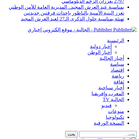
2797 يعززان الزخم الدبلوماسي
بمناسبة عيد العرش المجيد.. المديرية العامة للأمن الوطني
تعزز البنية الأمنية بالناظور بإحداث فرقتين جديدتين
تهنئة بمناسبة حلول الذكرى الـ27 لعيد العرش المجيد
Publisher - الجالية - موقع إلكتروني إخباري
الرئيسية
أخبار دولية
أخبار الوطن
أخبار الجالية
سياسة
اقتصاد
رياضة
ثقافة
أخبار سياحية
المغرب وإفريقيا
الجالية TV
فيديو
منوعات
تكنولوجيا
النسخة الورقية