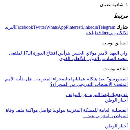
ذ. شادية عدنان
مرتبط
شارك
Telegram
Linkedin
Pinterest
WhatsApp
Twitter
Facebook
البريد
الإلكتروني
Viber
طباعة
السابق بوست
ولي العهد الأمير مولاي الحسن يترأس افتتاح الدورة الـ17 لملتقى
محمد السادس الدولي للألعاب القوى
القادم بوست
المينورسو” تعيد هيكلة عملياتها بالصحراء المغربية .. هل بدأت الأمم
المتحدة الانسحاب التدريجي من الصحراء؟
قد يعجبك ايضا
المزيد عن المؤلف
أخبار الوطن
القنصلية العامة للمملكة المغربية ببولونيا تواصل مواكبة ملف وفاة
المواطن المغربي عبد…
أخبار الوطن