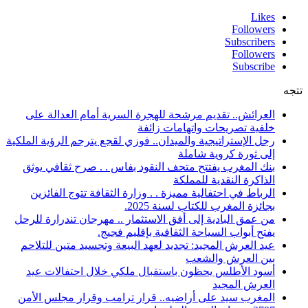
Likes
Followers
Subscribers
Followers
Subscribe
تتجه
العرائش.. تقديم مرشحة للهجرة السرية أمام العدالة على
خلفية تصريحات واتهامات زائفة
رجل الإستراتيجية والميدان.. فوزي لقجع يترجم الرؤية الملكية
إلى ثورة كروية شاملة
بنك المغرب يفتتح متحف النقود بفاس . . صرح ثقافي يوثق
الذاكرة النقدية للمملكة
الرباط في احتفالية مميزة . . وزارة الثقافة تتوج الفائزين
بجائزة المغرب للكتاب لسنة 2025.
من عمق البادية إلى أفق الاستثمار .. مهرجان تندرارة للرحل
يفتح أبواب السياحة الثقافية بإقليم فجيج.
عيد العرش المجيد: تجديد لعهد البيعة وتجسيد متين للتلاحم
بين العرش والشعب
أسود الأطلس يحظون باستقبال ملكي خلال احتفالات عيد
العرش المجيد
المغرب سيد على أراضيه.. قرار ترامب وقرار مجلس الأمن