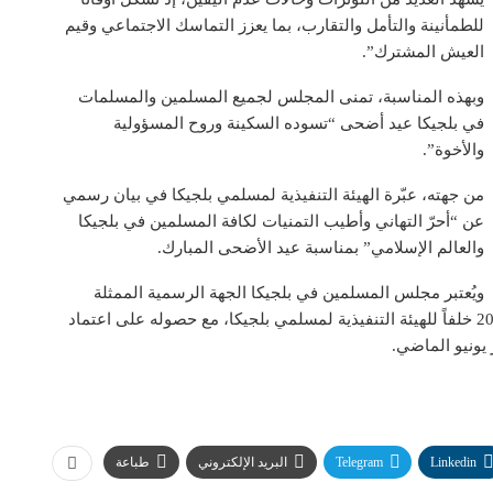
للطمأنينة والتأمل والتقارب، بما يعزز التماسك الاجتماعي وقيم
العيش المشترك”.
وبهذه المناسبة، تمنى المجلس لجميع المسلمين والمسلمات
في بلجيكا عيد أضحى “تسوده السكينة وروح المسؤولية
والأخوة”.
من جهته، عبّرة الهيئة التنفيذية لمسلمي بلجيكا في بيان رسمي
عن “أحرّ التهاني وأطيب التمنيات لكافة المسلمين في بلجيكا
والعالم الإسلامي” بمناسبة عيد الأضحى المبارك.
ويُعتبر مجلس المسلمين في بلجيكا الجهة الرسمية الممثلة
للديانة الإسلامية في البلاد حالياً، وقد تم تأسيسه سنة 2023 خلفاً للهيئة التنفيذية لمسلمي بلجيكا، مع حصوله على اعتماد
يونيو الماضي.
Linkedin
Telegram
البريد الإلكتروني
طباعة