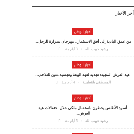
أخر الأخبار
أخبار الوطن
من عمق البادية إلى أفق الاستثمار .. مهرجان تندرارة للرحل…
رشيد حبيب الله
3 أيام منذ
أخبار الوطن
عيد العرش المجيد: تجديد لعهد البيعة وتجسيد متين للتلاحم…
المصطفى بلقطيبية
4 أيام منذ
أخبار الوطن
أسود الأطلس يحظون باستقبال ملكي خلال احتفالات عيد
العرش…
رشيد حبيب الله
5 أيام منذ