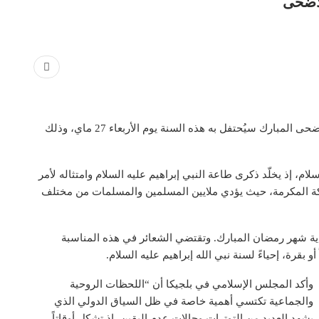
والهيئة التنفيذية لمسلمي بلجيكا، مساء الأحد، أن عيد الأضحى المبارك سيُحتفل به هذه السنة يوم الأربعاء 27 ماي، وذلك
سلام، إذ يخلّد ذكرى طاعة النبي إبراهيم عليه السلام وامتثاله لأمر
 مكة المكرمة، حيث يؤدي ملايين المسلمين والمسلمات من مختلف
ية شهر رمضان المبارك. وتقتضي الشعائر في هذه المناسبة
 أو بقرة، إحياءً لسنة نبي الله إبراهيم عليه السلام.
وأكد المجلس الإسلامي في بلجيكا أن “اللحظات الروحية
والجماعية تكتسي أهمية خاصة في ظل السياق الدولي الذي
يشهد العديد من التوترات وحالات عدم اليقين، إذ تشكل أوقاتاً