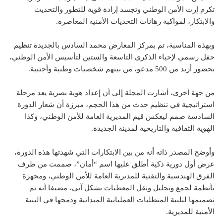
تكرم إرث الأمن الوطني وتجسد إرادة قوية للتطور والتحديث
والابتكار، لمواكبة رهانات التحديات الأمنية المعاصرة.
وبهذه المناسبة، تم بمركز المعارض محمد السادس بالجديدة تنظيم
حفل رسمي لإحياء الذكرى التاسعة والستين لتأسيس الأمن الوطني،
بحضور أزيد من 500 مدعو، من بينهم شخصيات وطنية وأجنبية.
من جهة أخرى، أشارت المجلة إلى أن إعداد هوية بصرية يعد مرحلة
استراتيجية في تنظيم حدث من هذا الحجم، مبرزة أن شعار الدورة
السادسة صمم ليعكس قيم المديرية العامة للأمن الوطني، وكذا
الهوية الثقافية والتاريخية لمدينة الجديدة.
وأوضح المصدر ذاته أنه من بين الابتكارات التي شهدتها هذه الدورة،
عرض أول دورية ذكية أطلق عليها اسم “أمان”، صممت من طرف
الفرق الهندسية والتقنية للمديرية العامة للأمن الوطني، ومجهزة
بأنظمة لجمع وتحليل ونقل المعطيات بشكل آني، مضيفا أنه تم
تصميمها لتلبية المتطلبات العملياتية الميدانية ودمجها في البنية
الأمنية للمديرية.