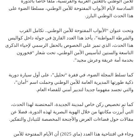
للأمن الوطني باللغتين العربية والفرنسية، ملفا خاصا بالدورة
السادسة لأيام الأبواب المفتوحة للأمن الوطني، مسلطا الضوء على
هذا الحدث الوطني البارز.
وتحت عنوان “الأبواب المفتوحة للأمن الوطني.. تكامل القرب
والشرطة المواطنة”، يأخذ هذا العدد القارئ في جولة داخل كواليس
هذا الحدث، الذي تميز على الخصوص بالحفل الرسمي لإحياء الذكرى
التاسعة والستين لتأسيس الأمن الوطني، تحت شعار “فخورون
بخدمة أمة عريقة وعرش مجيد”.
كما تسلط المجلة الضوء، في فقرة “تحليل”، على أول سيارة دورية
ذكية طورتها المديرية العامة للأمن الوطني وحملت اسم “أمان”،
والتي تجسد مفهوما جديدا لتدبير أمني للفضاء العام.
كما تم تخصيص ركن خاص لمدينة الجديدة، المحتضنة لهذا الحدث،
التي أُبرزت مكانتها من خلال الهوية البصرية لهذه الدورة، فضلا عن
مقالات حول فضاءات العرض والأجنحة المخصصة للتبادل والتفكير.
وجاء في افتتاحية هذا العدد (ماي 2025) أن الأيام المفتوحة للأمن