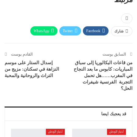
WhatsApp
Twitter
Facebook
شارك
Telegram
Linkedin
Pinterest
البريد الإلكتروني
Viber
طباعة
السابق بوست
القادم بوست
من قاعات البكالوريا إلى سباق
إسدال الستار على موسم
المباريات: كابوس ما بعد النجاح
النزاهة في تسكنان: مزيج من
في المغرب……هل تحمل
التراث والروحانية والمحبة
التجربة الفرنسية شيفرات
الحل؟
قد يعجبك ايضا
أخبار الوطن
أخبار الوطن