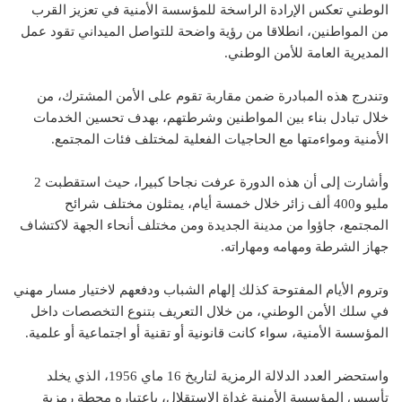
الوطني تعكس الإرادة الراسخة للمؤسسة الأمنية في تعزيز القرب
من المواطنين، انطلاقا من رؤية واضحة للتواصل الميداني تقود عمل
المديرية العامة للأمن الوطني.
وتندرج هذه المبادرة ضمن مقاربة تقوم على الأمن المشترك، من
خلال تبادل بناء بين المواطنين وشرطتهم، بهدف تحسين الخدمات
الأمنية ومواءمتها مع الحاجيات الفعلية لمختلف فئات المجتمع.
وأشارت إلى أن هذه الدورة عرفت نجاحا كبيرا، حيث استقطبت 2
مليو و400 ألف زائر خلال خمسة أيام، يمثلون مختلف شرائح
المجتمع، جاؤوا من مدينة الجديدة ومن مختلف أنحاء الجهة لاكتشاف
جهاز الشرطة ومهامه ومهاراته.
وتروم الأيام المفتوحة كذلك إلهام الشباب ودفعهم لاختيار مسار مهني
في سلك الأمن الوطني، من خلال التعريف بتنوع التخصصات داخل
المؤسسة الأمنية، سواء كانت قانونية أو تقنية أو اجتماعية أو علمية.
واستحضر العدد الدلالة الرمزية لتاريخ 16 ماي 1956، الذي يخلد
تأسيس المؤسسة الأمنية غداة الاستقلال، باعتباره محطة رمزية