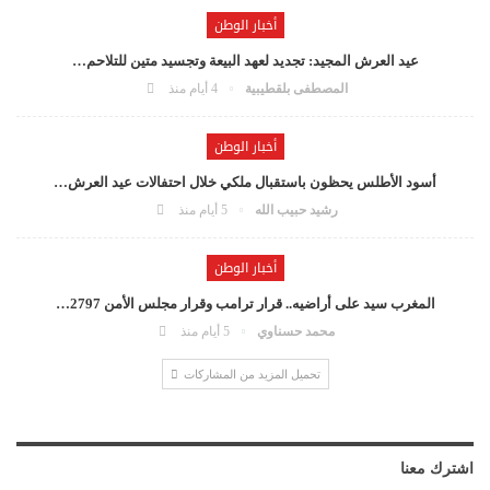
أخبار الوطن
عيد العرش المجيد: تجديد لعهد البيعة وتجسيد متين للتلاحم…
المصطفى بلقطيبية
4 أيام منذ
أخبار الوطن
أسود الأطلس يحظون باستقبال ملكي خلال احتفالات عيد العرش…
رشيد حبيب الله
5 أيام منذ
أخبار الوطن
المغرب سيد على أراضيه.. قرار ترامب وقرار مجلس الأمن 2797…
محمد حسناوي
5 أيام منذ
تحميل المزيد من المشاركات
اشترك معنا