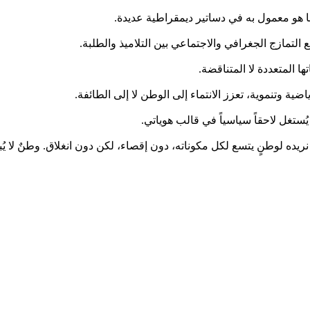
نريده لوطنٍ يتسع لكل مكوناته، دون إقصاء، لكن دون انغلاق. وطنٌ لا 