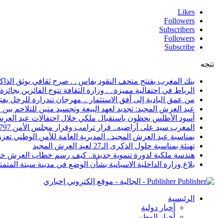
Likes
Followers
Subscribers
Followers
Subscribe
تتجه
بنك المغرب يفتتح متحف النقود بفاس . . صرح ثقافي يوثق الذاكر
الرباط في احتفالية مميزة . . وزارة الثقافة تتوج الفائزين بجائزة ا
من عمق البادية إلى أفق الاستثمار .. مهرجان تندرارة للرحل يفتح
عيد العرش المجيد: تجديد لعهد البيعة وتجسيد متين للتلاحم بي
أسود الأطلس يحظون باستقبال ملكي خلال احتفالات عيد العرش
المغرب سيد على أراضيه.. قرار ترامب وقرار مجلس الأمن 2797 يعززان الزخم الدبلوماسي
بمناسبة عيد العرش المجيد.. المديرية العامة للأمن الوطني تعزز 
تهنئة بمناسبة حلول الذكرى الـ27 لعيد العرش المجيد
هندسة ملكية لدورة تنموية جديدة.. كيف رسم خطاب العرش خار
بلاغ وزارة الداخلية الاسبانية بشأن الوضع في مدينة سبتة المتمت
Publisher - الجالية - موقع إلكتروني إخباري
الرئيسية
أخبار دولية
أخبار الوطن