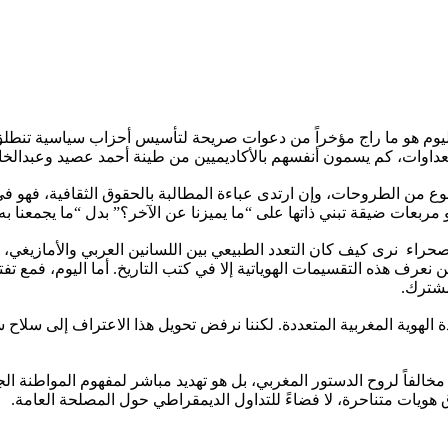
اليوم هو ما راج مؤخراً من دعوات صريحة لتأسيس أحزاب سياسية تنطلق م
داوات، كم يسمون أنفسهم بالأكاديميين من طينة أحمد عصيد وعبدالخا
نوع من الطروحات، وإن ارتدى عباءة المطالبة بالحقوق الثقافية، فهو 
 مربعات ضيقة تبني ذاتها على “ما يميزنا عن الآخر؟” بدل “ما يجمعنا به”
راء نرى كيف كان التعدد الطبيعي بين اللسانين العربي والأمازيغي، الح
كن نعرف هذه التقسيمات الهوياتية إلا في كتب التاريخ. أما اليوم، فمع 
لمشترك.
دة الهوية المغربية المتعددة. لكننا نرفض تحويل هذا الاعتراف إلى سلا
ً لروح الدستور المغربي، بل هو تهديد مباشر لمفهوم المواطنة الجامع
هويات متناحرة، لا فضاءً للتداول الديمقراطي حول المصلحة العامة.