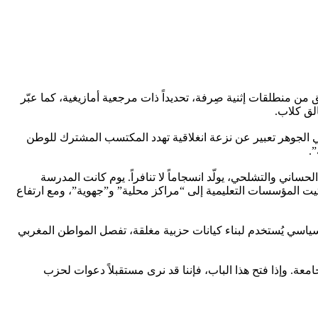
ن منطلقات إثنية صِرفة، تحديداً ذات مرجعية أمازيغية، كما عبّر
لق كلاب.
في الجوهر تعبير عن نزعة انغلاقية تهدد المكتسب المشترك للوطن
.
ساني والتشلحي، يولّد انسجاماً لا تنافراً. يوم كانت المدرسة
تفتيت المؤسسات التعليمية إلى “مراكز محلية” و”جهوية”، ومع ارتفاع
ح سياسي يُستخدم لبناء كيانات حزبية مغلقة، تفصل المواطن المغربي
ة. وإذا فتح هذا الباب، فإننا قد نرى مستقبلاً دعوات لحزب