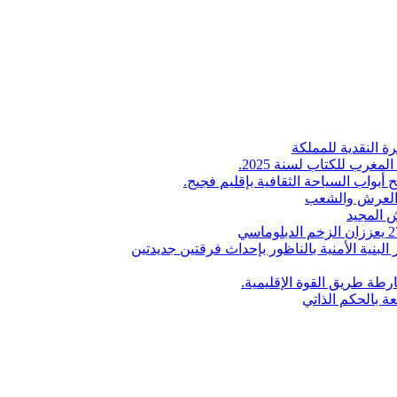
ة النقدية للمملكة
لمغرب للكتاب لسنة 2025.
 أبواب السياحة الثقافية بإقليم فجيج.
ن العرش والشعب
 المجيد
البنية الأمنية بالناظور بإحداث فرقتين جديدتين
طة طريق القوة الإقليمية.
عة بالحكم الذاتي