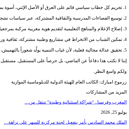
1. تجريم كل خطاب سياسي قائم على العرق أو الأصل الإثني، أسوة بما هو معمول به في دساتير ديمقراطية عديدة.
2. توسيع الفضاءات المدرسية والثقافية المشتركة، عبر سياسات تشجع التمازج الجغرافي والاجتماعي بين التلاميذ والطلبة.
3. إصلاح الإعلام والمناهج التعليمية لتقديم هوية مغربية مركبة بمرجعياتها المتعددة لا المتناقضة.
4. تمكين الشباب من الانخراط في مشاريع وطنية مشتركة، ثقافية ورياضية وتنموية، تعزز الانتماء إلى الوطن لا إلى الطائفة.
5. تحقيق عدالة مجالية فعلية، لأن غياب التنمية يولّد شعوراً بالتهميش، يُستغل لاحقاً سياسياً في قالب هوياتي.
إننا لا نكتب هذا دفاعاً عن الماضي، بل حرصاً على المستقبل. مستقبل 
ولكم واسع النظر.
زرموح امبارك: الكاتب العام للهيئة الدولية للدبلوماسية الموازية
المزيد من المشاركات
المغرب وفرنسا.. “شراكة استثنائية وطيدة” تنتقل من…
يوليو 25, 2026
الملك محمد السادس يأمر بتفعيل لجنة مركزية للسهر على نزاهة…