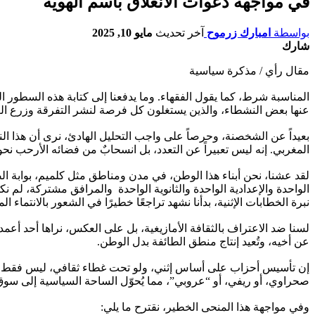
في مواجهة دعوات الانغلاق باسم الهوية
بواسطة
امبارك زرموح
آخر تحديث
مايو 10, 2025
شارك
مقال رأي / مذكرة سياسية
المناسبة شرط، كما يقول الفقهاء. وما يدفعنا إلى كتابة هذه السطور 
عنها بعض النشطاء، والذين يستغلون كل فرصة لنشر التفرقة وزرع الع
بعيداً عن الشخصنة، وحرصاً على واجب التحليل الهادئ، نرى أن هذا ال
المغربي. إنه ليس تعبيراً عن التعدد، بل انسحابٌ من فضائه الأرحب نحو
لقد عشنا، نحن أبناء هذا الوطن، في مدن ومناطق مثل كلميم، بوابة الصح
الواحدة والإعدادية الواحدة والثانوية الواحدة والمرافق مشتركة، لم ن
نبرة الخطابات الإثنية، بدأنا نشهد تراجعًا خطيرًا في الشعور بالانتماء ا
لسنا ضد الاعتراف بالثقافة الأمازيغية، بل على العكس، نراها أحد أعم
عن أخيه، وتُعيد إنتاج منطق الطائفة بدل الوطن.
إن تأسيس أحزاب على أساس إثني، ولو تحت غطاء ثقافي، ليس فقط مخالفا
صحراوي، أو ريفي، أو “عروبي”، مما يُحوّل الساحة السياسية إلى سوق 
وفي مواجهة هذا المنحى الخطير، نقترح ما يلي: