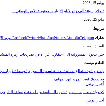
يوليو 15, 2026
3 ملايين و50 ألف زائر لأيام الأبواب المفتوحة للأمن الوطني…
مايو 25, 2026
مرتبط
شارك
Telegram
Linkedin
Pinterest
WhatsApp
Twitter
Facebook
البريد ال
السابق بوست
حين تتحول المسؤولية إلى احتقار… قراءة في تصريحات زهرة المنش
القادم بوست
جماهير الوداد تطلق حملة “العدالة لسعيد الناصيري” وسط تطورات ج
قد يعجبك ايضا
المزيد عن المؤلف
أخبار الوطن
كجمولة منت أبي… حين تقترب السياسة من لحظة الإنصاف التاريخي.
أخبار الوطن