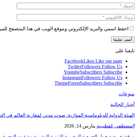
احفظ اسمي والبريد الإلكتروني وموقع الويب في هذا المتصفح للمرة 
تابعنا على
Facebook
Likes
Like our page
Twitter
Followers
Follow Us
Youtube
Subscribers
Subscribe
Instagram
Followers
Follow Us
ThemeForest
Subscribers
Subscribe
منوعات
أخبار الجالية
الهيئة الدولية للدبلوماسية الموازية: صوت مدني لمغاربة العالم في ال
المصطفى بلقطيبية
مارس 14, 2026
ورقة تعريفية حول الجمعية المغربية للتنمية البشرية وشؤون الهجرة