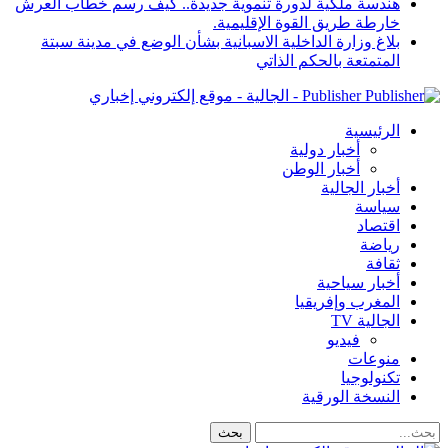
هندسة ملكية لدورة تنموية جديدة.. كيف رسم خطاب العرش
خارطة طريق القوة الإقليمية.
بلاغ وزارة الداخلية الاسبانية بشأن الوضع في مدينة سبتة
المتمتعة بالحكم الذاتي
Publisher - الجالية - موقع إلكتروني إخباري
الرئيسية
أخبار دولية
أخبار الوطن
أخبار الجالية
سياسة
اقتصاد
رياضة
ثقافة
أخبار سياحية
المغرب وإفريقيا
الجالية TV
فيديو
منوعات
تكنولوجيا
النسخة الورقية