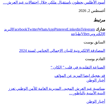
أسود الأطلس يحظون باستقبال ملكي خلال احتفالات عيد العرش…
أغسطس 2, 2026
مرتبط
شارك
Telegram
Linkedin
Pinterest
WhatsApp
Twitter
Facebook
البريد
الإلكتروني
Viber
طباعة
السابق بوست
المصادقة الالكترونية للبيان الإجمالي الختامي لسنة 2024
القادم بوست
الصناعة التقليدية في قلب ” الكان “
قد يعجبك ايضا
المزيد عن المؤلف
أخبار الوطن
بمناسبة عيد العرش المجيد.. المديرية العامة للأمن الوطني تعزز
البنية الأمنية بالناظور…
أخبار الوطن