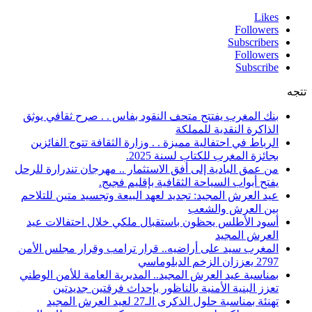
Likes
Followers
Subscribers
Followers
Subscribe
تتجه
بنك المغرب يفتتح متحف النقود بفاس . . صرح ثقافي يوثق
الذاكرة النقدية للمملكة
الرباط في احتفالية مميزة . . وزارة الثقافة تتوج الفائزين
بجائزة المغرب للكتاب لسنة 2025.
من عمق البادية إلى أفق الاستثمار .. مهرجان تندرارة للرحل
يفتح أبواب السياحة الثقافية بإقليم فجيج.
عيد العرش المجيد: تجديد لعهد البيعة وتجسيد متين للتلاحم
بين العرش والشعب
أسود الأطلس يحظون باستقبال ملكي خلال احتفالات عيد
العرش المجيد
المغرب سيد على أراضيه.. قرار ترامب وقرار مجلس الأمن
2797 يعززان الزخم الدبلوماسي
بمناسبة عيد العرش المجيد.. المديرية العامة للأمن الوطني
تعزز البنية الأمنية بالناظور بإحداث فرقتين جديدتين
تهنئة بمناسبة حلول الذكرى الـ27 لعيد العرش المجيد