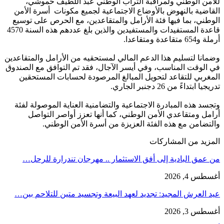
للأمن الوطني ولمراقبة التراب الوطني عبد اللطيف حموشي،
القاضية بالنهوض بالأوضاع الاجتماعية لجميع مكونات أسرة الأمن
الوطني، بما فيها فئة الأرامل والمتقاعدين، مع الحرص على توسيع
قاعدة المستفيدات والمستفيدين والذين بلغ عددهم هذه السنة 4570
أرملة و654 متقاعدة ومتقاعدا.
وضمانا لتسليم هذا الدعم المالي لمستحقيه من الأرامل والمتقاعدين
في الوقت المناسب، وفي أيسر الآجال، فقد تم التوافق مع الصندوق
المغربي للتقاعد لتحويل المبالغ المرصودة لحسابات المستحقين
تدريجيا ابتداءً من 26 دجنبر الجاري.
وتجسد هذه المبادرة الاجتماعية والتضامنية العناية الموصولة لفئة
أرامل ومتقاعدي الأمن الوطني، كما أنها تعزز أواصر التواصل
والتضامن مع هذه الفئة العزيزة من أسرة الأمن الوطني.
المزيد من المشاركات
من عمق البادية إلى أفق الاستثمار .. مهرجان تندرارة للرحل…
أغسطس 4, 2026
عيد العرش المجيد: تجديد لعهد البيعة وتجسيد متين للتلاحم بين…
أغسطس 3, 2026