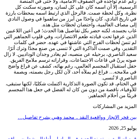
رغم عدم تواجده في الصفوف الأمامية، ولا حتى في المنصة
الرسمية، إلا أن اسمه كان على كل لسان، وصورته سكنت كل
نظرة، وكل لحظة صمت. فالرجل الذي ارتبط اسمه بمحطات بارزة
في تاريخ النادي، كان واحدًا من أبرز من ساهموا في وصول النادي
إلى مصاف العالمية، واحتضان لحظات مثل هذه.
غاب بجسده، لكنه حضر بكل تفاصيل هذا الحدث؛ في أعين اللاعبين
الذين عرفوا تحت قيادته طعم الانتصارات، وفي قلوب الجماهير التي
لم تنسَ لحظات الفرح التي عاشتها في عهده. حضر في كلمات
التقدير، وفي صمت الذاكرة التي لا تنسى من صنع مجدًا وترك أثرًا.
سعيد الناصري، برحيله عن منصبه، لم يغادر وجدان الوداديين. لا زال
صوته يرنّ في قاعات الاجتماعات، وقراراته ترسم ملامح الفريق.
حفل استقبال المجسم العالمي، رغم بهائه، كشف عن فراغ واضح
في ملامحه… فراغ لم يملأه أحد، لأن لكل رجل بصمته، وبصمة
الناصري لا تُنسى.
في الختام، قد تكون الصورة التذكارية اكتملت شكليًا، لكنها ستبقى،
للأوفياء، ناقصة من دون من كان له الفضل في جعل هذا المجسم
قريبًا من أحلام الجماهير.
المزيد من المشاركات
بين فخر الإنجاز وواقعية النقد .. محمد وهبي يشرح تفاصيل…
يوليو 25, 2026
قمصان المغرب تصنع الحدث في البرازيل.. أطفال يشعلون مواقع…