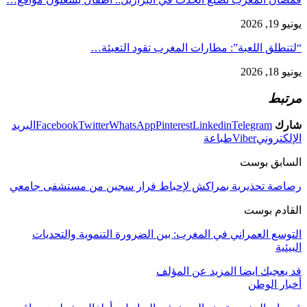
يونيو 19, 2026
“لتنطلق اللعبة”: مطارات المغرب تقود التعبئة…
يونيو 18, 2026
مرتبط
شارك
Telegram
Linkedin
Pinterest
WhatsApp
Twitter
Facebook
البريد
الإلكتروني
Viber
طباعة
السابق بوست
رصاصة تحذيرية بمراكش لإحباط فرار سجين من مستشفى جامعي
القادم بوست
التوسع العمراني في المغرب: بين الضرورة التنموية والتحديات
البيئية
قد يعجبك ايضا
المزيد عن المؤلف
أخبار الوطن