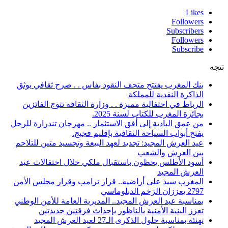
Likes
Followers
Subscribers
Followers
Subscribe
تتجه
بنك المغرب يفتتح متحف النقود بفاس . . صرح ثقافي يوثق
الذاكرة النقدية للمملكة
الرباط في احتفالية مميزة . . وزارة الثقافة تتوج الفائزين
بجائزة المغرب للكتاب لسنة 2025.
من عمق البادية إلى أفق الاستثمار .. مهرجان تندرارة للرحل
يفتح أبواب السياحة الثقافية بإقليم فجيج.
عيد العرش المجيد: تجديد لعهد البيعة وتجسيد متين للتلاحم
بين العرش والشعب
أسود الأطلس يحظون باستقبال ملكي خلال احتفالات عيد
العرش المجيد
المغرب سيد على أراضيه.. قرار ترامب وقرار مجلس الأمن
2797 يعززان الزخم الدبلوماسي
بمناسبة عيد العرش المجيد.. المديرية العامة للأمن الوطني
تعزز البنية الأمنية بالناظور بإحداث فرقتين جديدتين
تهنئة بمناسبة حلول الذكرى الـ27 لعيد العرش المجيد