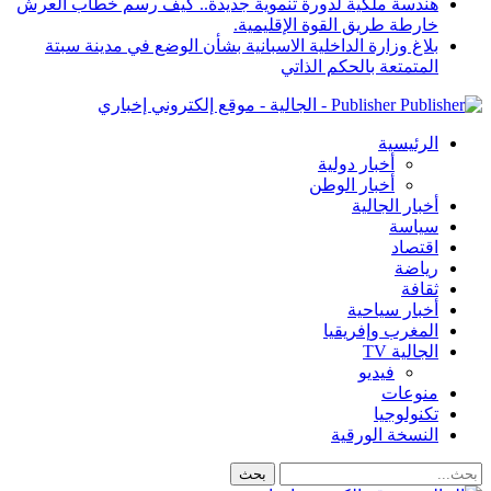
هندسة ملكية لدورة تنموية جديدة.. كيف رسم خطاب العرش
خارطة طريق القوة الإقليمية.
بلاغ وزارة الداخلية الاسبانية بشأن الوضع في مدينة سبتة
المتمتعة بالحكم الذاتي
Publisher - الجالية - موقع إلكتروني إخباري
الرئيسية
أخبار دولية
أخبار الوطن
أخبار الجالية
سياسة
اقتصاد
رياضة
ثقافة
أخبار سياحية
المغرب وإفريقيا
الجالية TV
فيديو
منوعات
تكنولوجيا
النسخة الورقية