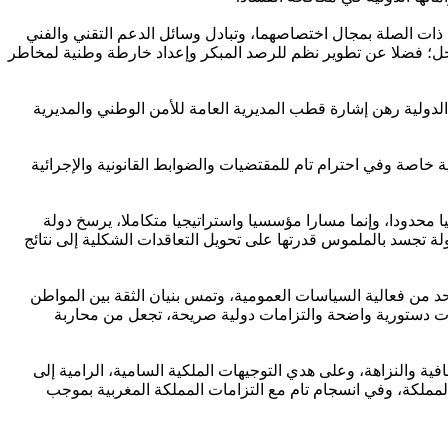
ت ذات الصلة بمجال اختصاصهما، وتبادل وسائل الدعم التقني والفني
دخل؛ فضلا عن تطوير نظم للرصد المبكر وإعداد خارطة وطنية لمخاطر
 الدولية رهن إشارة قطب المديرية العامة للأمن الوطني والمديرية
ية خاصة وفي احترام تام للمقتضيات والضوابط القانونية والإجرائية
ا محدودا، وإنما مسارا مؤسسيا واستراتيجيا متكاملا، يرسخ دولة
ة تجسد بالملموس قدرتها على تحويل التعاقدات الشكلية إلى نتائج
حد من فعالية السياسات العمومية، وتمس بنيان الثقة بين المواطن
ات دستورية واضحة والتزامات دولية صريحة، تجعل من محاربة
فية والنزاهة، وعلى هدي التوجيهات الملكية السامية، الرامية إلى
لمملكة، وفي انسجام تام مع التزامات المملكة المغربية بموجب