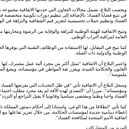
وبحسب البلاغ، تشمل مجالات التعاون التي حددتها الاتفاقية مجموعة م
في تتبع قضايا الفساد؛ بالإضافة إلى تنظيم دورات تكوينية متخصصة 
الفساد وتنظيم حملات تحسيسية لتعزيز قيم الشفافية والنزاهة في ال
وتتيح الاتفاقية للهيئة الوطنية للنزاهة والوقاية من الرشوة ومحاربته
العامة لمراقبة التراب الوطني.
كما تتيح في المقابل، لها الاستفادة من الوظائف التقنية التي يوفرها ا
الوطنية والدولية ذات الصلة.
واعتبر البلاغ أن الاتفاقية “تمثل أكثر من مجرد آلية عمل مشترك، إنه
القانون والحكامة الجيدة، ويعزز ثقة المواطن في مؤسساته، ويضع الم
ملموسة”.
وسجل البلاغ أن الاتفاقية تأتي “في ظل التحديات التي يفرضها الفساد
ومؤسساته”، مبرزا أن “التصدي لهذه الآفة لم يعد مجرد مطلب اجتما
الفساد واجبا وطنيا ومقتضى سياسيا وقانونيا لا يقبل التراجع أو التردد”.
كما تأتي “انطلاقا من هذا الوعي، واستنادا إلى أحكام دستور المملكة 
إعطاء دينامية جديدة لمؤسسات الحكامة، من خلال تعزيز تفاعلها مع ا
اتفاقية الأمم المتحدة لمكافحة الفساد”.
المزيد من المشاركات