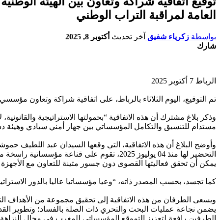
توقيع اتفاقية شراكة وتعاون بين الهيئة الوطني
العامة لمراقبة التراب الوطني
بواسطة
زكرياء شفيق
آخر تحديث
أكتوبر 8, 2025
شارك
الرباط 7 أكتوبر 2025
تم التوقيع، اليوم الثلاثاء بالرباط، على اتفاقية شراكة وتعاون مؤسسي
وذكر بلاغ مشترك أن هذه الاتفاقية “بحمولتها الاستراتيجية والقانونية،
مستدام للتنسيق والتكامل المؤسساتي بين جهاز أمني سيادي وهيئة دستو
وأوضح البلاغ أن هذه الاتفاقية، التي وقعها السيدان عبد اللطيف حموشي
التحضير لها منذ 04 يوليوز 2025، تقوم على قن
يمكن أن تحقق فعاليتها القصوى دون جسور متينة للتعاون مع الأجهزة ا
كما تجسد، بحسب المصدر ذاته، “وعيا مؤسساتيا عاليا بالدور الاستراتيج
ويسعى الطرفان من هذه الاتفاقية إلى تحقيق مجموعة من الأهداف النو
يضمن نجاعة عمليات البحث والتحري ذات الصلة بالفساد؛ وتطوير الق
الطرفين رافعة لتعزيز التموقع المؤسساتي للمغرب في مجال النزاهة عل