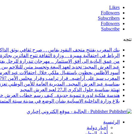
Likes
Followers
Subscribers
Followers
Subscribe
تتجه
بنك المغرب يفتتح متحف النقود بفاس . . صرح ثقافي يوثق الذاكر
الرباط في احتفالية مميزة . . وزارة الثقافة تتوج الفائزين بجائزة ا
من عمق البادية إلى أفق الاستثمار .. مهرجان تندرارة للرحل يفتح
عيد العرش المجيد: تجديد لعهد البيعة وتجسيد متين للتلاحم بي
أسود الأطلس يحظون باستقبال ملكي خلال احتفالات عيد العرش
المغرب سيد على أراضيه.. قرار ترامب وقرار مجلس الأمن 2797 يعززان الزخم الدبلوماسي
بمناسبة عيد العرش المجيد.. المديرية العامة للأمن الوطني تعزز 
تهنئة بمناسبة حلول الذكرى الـ27 لعيد العرش المجيد
هندسة ملكية لدورة تنموية جديدة.. كيف رسم خطاب العرش خار
بلاغ وزارة الداخلية الاسبانية بشأن الوضع في مدينة سبتة المتمت
Publisher - الجالية - موقع إلكتروني إخباري
الرئيسية
أخبار دولية
أخبار الوطن