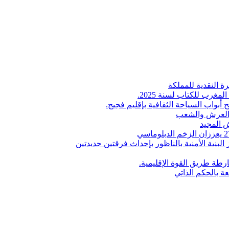
ة النقدية للمملكة
لمغرب للكتاب لسنة 2025.
 أبواب السياحة الثقافية بإقليم فجيج.
ن العرش والشعب
 المجيد
البنية الأمنية بالناظور بإحداث فرقتين جديدتين
طة طريق القوة الإقليمية.
عة بالحكم الذاتي