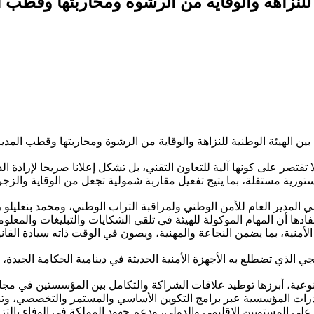
ة للنزاهة والوقاية من الرشوة ومحاربتها وقطب ا
 بين الهيئة الوطنية للنزاهة والوقاية من الرشوة ومحاربتها وقطب المدير
 لا تقتصر على كونها آلية للتعاون التقني، بل تشكل إعلانا صريحا لإرادة
رية مستقلة، بما يتيح تفعيل مقاربة شمولية تجعل من الوقاية والزجر م
 المدير العام للأمن الوطني ولمراقبة التراب الوطني، ومحمد بنعليلو رئ
اعة مؤسساتية راسخة مفادها أن المهام الموكولة للهيئة في تلقي الشكايات والتبليغا
لأمنية، بما يضمن النجاعة والمهنية، ويصون في الوقت ذاته سيادة القا
ي الذي تضطلع به الأجهزة الأمنية الحديثة في دينامية الحكامة الجيدة،
عية، أبرزها توطيد علاقات الشراكة والتكامل بين المؤسستين في مجال ا
درات المؤسسية عبر برامج التكوين الأساسي والمستمر والتخصصي، وتب
ى المستويين الإقليمي والدولي، ودعم جهود المملكة في الوفاء بالتزام