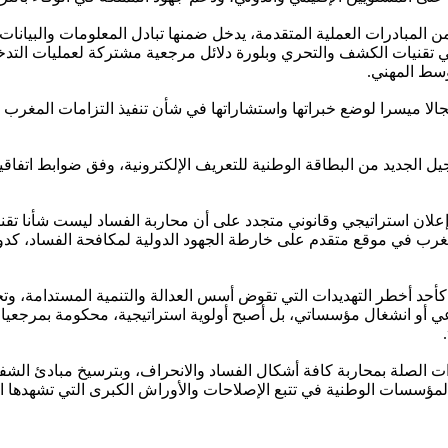
ن المبادرات العملية المتقدمة، يدخل ضمنها تبادل المعلومات والبيانا
في تقنيات الكشف والتحري وبلورة دلائل مرجعية مشتركة لعمليات الت
وسط المهني.
ا مجالا ميسرا لوضع خبراتها واستشاراتها في شأن تنفيذ التزامات المغرب
لجيل الجديد من البطاقة الوطنية للتعريف الإلكترونية، وفق ضوابط اتفاق
ا إعلان استراتيجي وقانوني متجدد على أن محاربة الفساد ليست شأنا تقني
غرب في موقع متقدم على خارطة الجهود الدولية لمكافحة الفساد، كدول
 كأحد أخطر التهديدات التي تقوض أسس العدالة والتنمية المستدامة، وت
عي أو انشغال مؤسساتي، بل أصبح أولوية استراتيجية، محكومة بمرجعي
ذات الصلة بمحاربة كافة أشكال الفساد والانحراف، وبترسيخ مبادئ الشفا
لمؤسسات الوطنية في تتبع الإصلاحات والأوراش الكبرى التي تشهدها ا