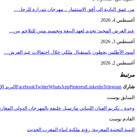
من عمق البادية إلى أفق الاستثمار .. مهرجان تندرارة للرحل…
أغسطس 4, 2026
عيد العرش المجيد: تجديد لعهد البيعة وتجسيد متين للتلاحم بين…
أغسطس 3, 2026
أسود الأطلس يحظون باستقبال ملكي خلال احتفالات عيد العرش…
أغسطس 2, 2026
مرتبط
شارك
Telegram
Linkedin
Pinterest
WhatsApp
Twitter
Facebook
البريد ال
السابق بوست
وجدة .. تكريم الفنان اللبناني مارسيل خليفة بالمهرجان الدولي المغارب
القادم بوست
البنية التحتية المغربية: رؤية ملكية لبناء المغرب الحديث