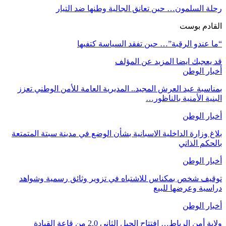
رحلة السلمون… حين تعانق الجالية وطنها ضد التيار
القادم بوست
“ما عندو الرقبة”… حين تفقد السياسة كتفيها
قد يعجبك ايضا
المزيد عن المؤلف
أخبار الوطن
بمناسبة عيد العرش المجيد.. المديرية العامة للأمن الوطني تعزز
البنية الأمنية بالناظور…
أخبار الوطن
بلاغ وزارة الداخلية الاسبانية بشأن الوضع في مدينة سبتة المتمتعة
بالحكم الذاتي
أخبار الوطن
توقيف شخص بمكناس للاشتباه في تزوير وثائق رسمية وشواهد
دراسية وعرضها للبيع
أخبار الوطن
ولاية أمن الرباط… افتتاح الجيل الثاني 2.0 من قاعة القيادة