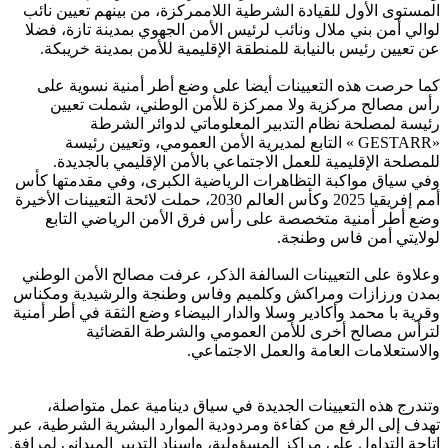
المستوى الأول للقيادة الشرطية اللاممركزة، من بينهم تعيين نائب
لوالي أمن بني ملال ونائب لرئيس الأمن الجهوي بمدينة تازة، فضلا
عن تعيين رئيس بالنيابة للمنطقة الإقليمية للأمن بمدينة خريبكة.
كما حرصت هذه التعيينات أيضا على وضع أطر أمنية نسوية على
رأس مصالح مركزية ولا ممركزة للأمن الوطني، شملت تعيين
رئيسة لمصلحة نظام التدبير المعلوماتي لدوائر الشرطة
«GESTARR » التابع لمديرية الأمن العمومي، وتعيين رئيسة
للمصلحة الإقليمية للعمل الاجتماعي بالأمن الإقليمي بالجديدة.
وفي سياق مواكبة التظاهرات الرياضية الكبرى، وفي مقدمتها كأس
أمم إفريقيا 2025 وكأس العالم 2030، حملت لائحة التعيينات الأخيرة
وضع أطر أمنية متخصصة على رأس فرق الأمن الرياضي التابع
لولايتي أمن فاس وطنجة.
وعلاوة على التعيينات السالفة الذكر، عرفت مصالح الأمن الوطني
بمدن ورزازات ومراكش وكلميم وفاس وطنجة والرشيدية ومكناس
وقرية با محمد وأكادير وسلا والدار البيضاء وضع الثقة في أطر أمنية
لترأس مصالح أخرى للأمن العمومي والشرطة القضائية
والاستعلامات العامة والعمل الاجتماعي.
وتندرج هذه التعيينات الجديدة في سياق دينامية عمل متواصلة،
تهدف إلى الرفع من كفاءة ومردودية الموارد البشرية الشرطية، عبر
إتاحة التداول على مراكز المسؤولية، وإسناد التدبير الميداني لمرافق