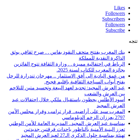
Likes
Followers
Subscribers
Followers
Subscribe
تتجه
بنك المغرب يفتتح متحف النقود بفاس . . صرح ثقافي يوثق
الذاكرة النقدية للمملكة
الرباط في احتفالية مميزة . . وزارة الثقافة تتوج الفائزين
بجائزة المغرب للكتاب لسنة 2025.
من عمق البادية إلى أفق الاستثمار .. مهرجان تندرارة للرحل
يفتح أبواب السياحة الثقافية بإقليم فجيج.
عيد العرش المجيد: تجديد لعهد البيعة وتجسيد متين للتلاحم
بين العرش والشعب
أسود الأطلس يحظون باستقبال ملكي خلال احتفالات عيد
العرش المجيد
المغرب سيد على أراضيه.. قرار ترامب وقرار مجلس الأمن
2797 يعززان الزخم الدبلوماسي
بمناسبة عيد العرش المجيد.. المديرية العامة للأمن الوطني
تعزز البنية الأمنية بالناظور بإحداث فرقتين جديدتين
تهنئة بمناسبة حلول الذكرى الـ27 لعيد العرش المجيد