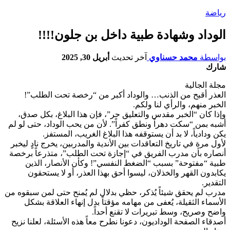
رياضة
الوداد وشهادة طبية داخل بن جلون!!!!
بواسطة
محمد حسناوي
آخر تحديث
أبريل 30, 2025
شارك
مجلة الجالية
العذر أقبح من الذنب… والوداد أكبر من “رخصة تحت الطلب”!
الخبر منهم، والرأي لنا ولكم.
وإذا كان “الخبر مقدس والتعليق حر”، فإن هذا البلاغ، بكل صدق،
أشبه بمن “سكت دهراً ونطق كفراً”. لأن من يحب الوداد، حتى لو لم
يكن ودادياً، لا بد أن يستوقفه هذا البلاغ الغريب، المستفز.
لأول مرة في تاريخ التعاقدات بين الأندية والمدربين، يخرج نادٍ ليخبر
أنصاره بأن مدرب الفريق في “إجازة تحت الطلب”، متذرعاً برخصة
طبية “مفتوحة” بسبب “الضغط النفسي”! وكأن الأنصار، الذين
يكابدون القهر والخذلان، ليسوا أحق بهذا العذر، أو لا يستحقون
التقدير.
مدرب لم يحقق شيئاً يُذكر، حظي بدلال لم يُمنح حتى لمن سبقوه من
الأسماء الثقيلة، يُعفى من مهامه مؤقتاً بدل إنهاء العلاقة بشكل
واضح وصريح، وسط تبريرات لا تقنع أحداً.
أصدقاء الصفحة الوداديون، دعونا نطرح معاً هذه الأسئلة، لعلنا نزيح