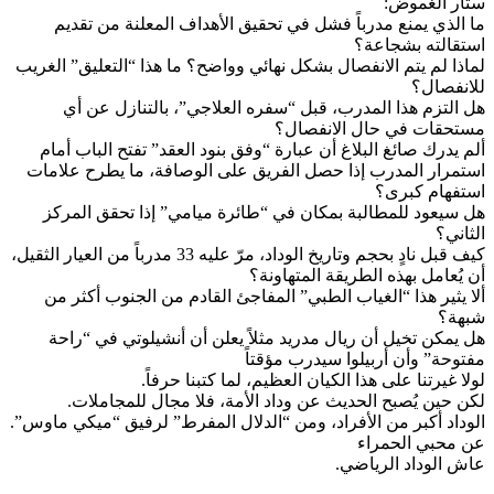
ستار الغموض:
ما الذي يمنع مدرباً فشل في تحقيق الأهداف المعلنة من تقديم
استقالته بشجاعة؟
لماذا لم يتم الانفصال بشكل نهائي وواضح؟ ما هذا “التعليق” الغريب
للانفصال؟
هل التزم هذا المدرب، قبل “سفره العلاجي”، بالتنازل عن أي
مستحقات في حال الانفصال؟
ألم يدرك صائغ البلاغ أن عبارة “وفق بنود العقد” تفتح الباب أمام
استمرار المدرب إذا حصل الفريق على الوصافة، ما يطرح علامات
استفهام كبرى؟
هل سيعود للمطالبة بمكان في “طائرة ميامي” إذا تحقق المركز
الثاني؟
كيف قبل نادٍ بحجم وتاريخ الوداد، مرّ عليه 33 مدرباً من العيار الثقيل،
أن يُعامل بهذه الطريقة المتهاونة؟
ألا يثير هذا “الغياب الطبي” المفاجئ القادم من الجنوب أكثر من
شبهة؟
هل يمكن تخيل أن ريال مدريد مثلاً يعلن أن أنشيلوتي في “راحة
مفتوحة” وأن أربيلوا سيدرب مؤقتاً
لولا غيرتنا على هذا الكيان العظيم، لما كتبنا حرفاً.
لكن حين يُصبح الحديث عن وداد الأمة، فلا مجال للمجاملات.
الوداد أكبر من الأفراد، ومن “الدلال المفرط” لرفيق “ميكي ماوس”.
عن محبي الحمراء
عاش الوداد الرياضي.