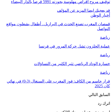
توقيف مروج أقراص مهلوسة بحوزته 5991 قرصاً بالدار البيضاء
قد يعجبك ايضا
المزيد عن المؤلف
أخبار الوطن
قمصان المغرب تصنع الحدث في البرازيل.. أطفال يشعلون مواقع
التواصل
رياضة
عملية الحلزون تشل حركة المرور في فرنسا
رياضة
خسارة الوداد الرياضي تثير الكثير من التساؤلات
رياضة
قرار حاسم من الكاف: فوز المغرب على السنغال (3-0) في نهائي
كان 2025
السابق
التالي
اترك رد