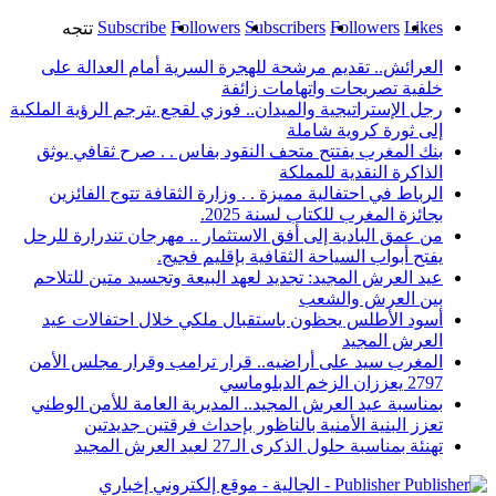
Subscribe
Followers
Subscribers
Followers
Likes
تتجه
العرائش.. تقديم مرشحة للهجرة السرية أمام العدالة على
خلفية تصريحات واتهامات زائفة
رجل الإستراتيجية والميدان.. فوزي لقجع يترجم الرؤية الملكية
إلى ثورة كروية شاملة
بنك المغرب يفتتح متحف النقود بفاس . . صرح ثقافي يوثق
الذاكرة النقدية للمملكة
الرباط في احتفالية مميزة . . وزارة الثقافة تتوج الفائزين
بجائزة المغرب للكتاب لسنة 2025.
من عمق البادية إلى أفق الاستثمار .. مهرجان تندرارة للرحل
يفتح أبواب السياحة الثقافية بإقليم فجيج.
عيد العرش المجيد: تجديد لعهد البيعة وتجسيد متين للتلاحم
بين العرش والشعب
أسود الأطلس يحظون باستقبال ملكي خلال احتفالات عيد
العرش المجيد
المغرب سيد على أراضيه.. قرار ترامب وقرار مجلس الأمن
2797 يعززان الزخم الدبلوماسي
بمناسبة عيد العرش المجيد.. المديرية العامة للأمن الوطني
تعزز البنية الأمنية بالناظور بإحداث فرقتين جديدتين
تهنئة بمناسبة حلول الذكرى الـ27 لعيد العرش المجيد
Publisher - الجالية - موقع إلكتروني إخباري