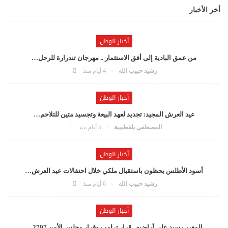
أخر الأخبار
أخبار الوطن
من عمق البادية إلى أفق الاستثمار .. مهرجان تندرارة للرحل…
رشيد حبيب الله
4 أيام منذ
أخبار الوطن
عيد العرش المجيد: تجديد لعهد البيعة وتجسيد متين للتلاحم…
المصطفى بلقطيبية
5 أيام منذ
أخبار الوطن
أسود الأطلس يحظون باستقبال ملكي خلال احتفالات عيد العرش…
رشيد حبيب الله
6 أيام منذ
أخبار الوطن
المغرب سيد على أراضيه.. قرار ترامب وقرار مجلس الأمن 2797…