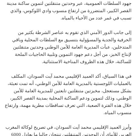
جهود السلطات العمومية، عبر وحدتين متنقلتين لتموين ساكنة مدينة
القصر الكبير، المتضررة من ارتفاع منسوب وادي اللوكوس، والذي
تسبب في غمر عدد من الأحياء بالمياه.
إلى جانب الدور الأمني الذي تقوم به عناصر الشرطة بكثير من
الحرفية والجدية والمسؤولية بتنسيق مع السلطات المحلية وباقي
المتدخلين، عبأت المديرية العامة للأمن الوطني وحدتين متنقلتين
لإنتاج الخبز، من أجل دعم جهود التموين وتلبية الحاجيات الملحة
للساكنة، خلال هذه الظروف المناخية الاستثنائية.
في هذا السياق، أكد العميد الإقليمي محمد آيت السودان، المكلف
بالعمليات اللوجستية بالمديرية العامة للأمن الوطني، أنه تمت تعبئة،
بشكل مستعجل، مخبزتين متنقلتين تابعتين للمديرية العامة للأمن
الوطني، وذلك لتموين ودعم الساكنة المحلية بمدينة القصر الكبير،
خلال هذه الفترة الصعبة، التي تعرف تساقطات مطرية مهمة، وارتفاع
منسوب المياه.
وأبرز العميد الإقليمي محمد آيت السودان، في تصريح لوكالة المغرب
العربي للأنباء، أن الوحدتين المتنقلتين تنتجان حاليا ما يعادل 6000