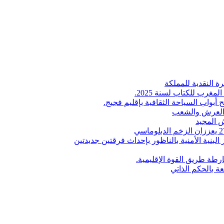
ة النقدية للمملكة
لمغرب للكتاب لسنة 2025.
 أبواب السياحة الثقافية بإقليم فجيج.
ن العرش والشعب
 المجيد
البنية الأمنية بالناظور بإحداث فرقتين جديدتين
طة طريق القوة الإقليمية.
عة بالحكم الذاتي