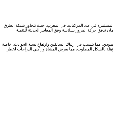
دة المستمرة في عدد المركبات. في المغرب، حيث تتجاوز شبكة الطرق
وضمان تدفق حركة المرور بسلاسة وفق المعايير الحديثة للتنمية
عمودي، مما يتسبب في ارتباك السائقين وارتفاع نسبة الحوادث، خاصة
ثيفة. إضافة إلى ذلك، فإن الأرصفة والجوانب الطرقية (Accotements) غالبًا ما تكون غير مؤهلة بالشكل المطلوب، مما يعرض المشاة وراكبي الدراجات لخطر