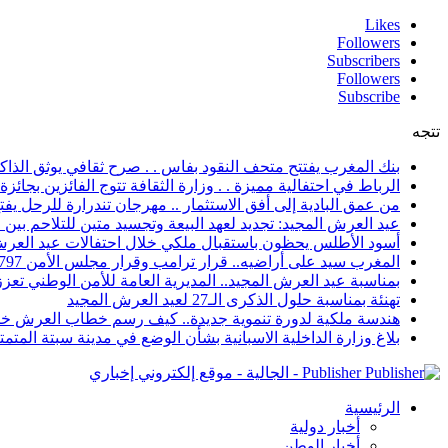
Likes
Followers
Subscribers
Followers
Subscribe
تتجه
بنك المغرب يفتتح متحف النقود بفاس . . صرح ثقافي يوثق الذاكر
الرباط في احتفالية مميزة . . وزارة الثقافة تتوج الفائزين بجائزة ا
من عمق البادية إلى أفق الاستثمار .. مهرجان تندرارة للرحل يفتح
عيد العرش المجيد: تجديد لعهد البيعة وتجسيد متين للتلاحم بي
أسود الأطلس يحظون باستقبال ملكي خلال احتفالات عيد العرش
المغرب سيد على أراضيه.. قرار ترامب وقرار مجلس الأمن 2797 يعززان الزخم الدبلوماسي
بمناسبة عيد العرش المجيد.. المديرية العامة للأمن الوطني تعزز 
تهنئة بمناسبة حلول الذكرى الـ27 لعيد العرش المجيد
هندسة ملكية لدورة تنموية جديدة.. كيف رسم خطاب العرش خار
بلاغ وزارة الداخلية الاسبانية بشأن الوضع في مدينة سبتة المتمت
Publisher - الجالية - موقع إلكتروني إخباري
الرئيسية
أخبار دولية
أخبار الوطن