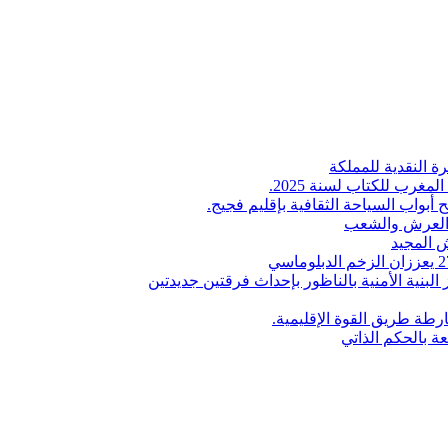
ة النقدية للمملكة
لمغرب للكتاب لسنة 2025.
 أبواب السياحة الثقافية بإقليم فجيج.
ن العرش والشعب
 المجيد
البنية الأمنية بالناظور بإحداث فرقتين جديدتين
طة طريق القوة الإقليمية.
عة بالحكم الذاتي