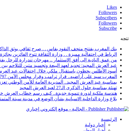
Likes
Followers
Subscribers
Followers
Subscribe
تتجه
بنك المغرب يفتتح متحف النقود بفاس . . صرح ثقافي يوثق الذاكر
الرباط في احتفالية مميزة . . وزارة الثقافة تتوج الفائزين بجائزة ا
من عمق البادية إلى أفق الاستثمار .. مهرجان تندرارة للرحل يفتح
عيد العرش المجيد: تجديد لعهد البيعة وتجسيد متين للتلاحم بي
أسود الأطلس يحظون باستقبال ملكي خلال احتفالات عيد العرش
المغرب سيد على أراضيه.. قرار ترامب وقرار مجلس الأمن 2797 يعززان الزخم الدبلوماسي
بمناسبة عيد العرش المجيد.. المديرية العامة للأمن الوطني تعزز 
تهنئة بمناسبة حلول الذكرى الـ27 لعيد العرش المجيد
هندسة ملكية لدورة تنموية جديدة.. كيف رسم خطاب العرش خار
بلاغ وزارة الداخلية الاسبانية بشأن الوضع في مدينة سبتة المتمت
Publisher - الجالية - موقع إلكتروني إخباري
الرئيسية
أخبار دولية
أخبار الوطن