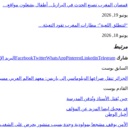
قمصان المغرب تصنع الحدث في البرازيل.. أطفال يشعلون مواقع…
يونيو 19, 2026
“لتنطلق اللعبة”: مطارات المغرب تقود التعبئة…
يونيو 18, 2026
مرتبط
شارك
Telegram
Linkedin
Pinterest
WhatsApp
Twitter
Facebook
البريد ال
السابق بوست
الجزائر تنقل صراعها الدبلوماسي إلى باريس: معهد العالم العربي م
القادم بوست
حين يُقتل الأستاذ وتُدفن المدرسة
قد يعجبك ايضا
المزيد عن المؤلف
أخبار الوطن
الأمن يوقف مشجعا بمولودية وجدة بسبب منشور يحرض على الشغب 