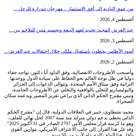
من عمق البادية إلى أفق الاستثمار .. مهرجان تندرارة للرحل…
أغسطس 4, 2026
عيد العرش المجيد: تجديد لعهد البيعة وتجسيد متين للتلاحم بين…
أغسطس 3, 2026
أسود الأطلس يحظون باستقبال ملكي خلال احتفالات عيد العرش…
أغسطس 2, 2026
وأصبحت الأطروحات الانفصالية، وفق الداود أبا دكتور، تواجه جفاء
دوليا في ظل توجه العالم نحو الحفاظ على سيادة الدول ووحدتها
الترابية وفق ميثاق الأمم المتحدة. وتتوالى الدعوات إلى الجزائر
والبوليساريو للتحلي بالواقعية والتخلي عن الأطروحات الجامدة،
وتبني مقترح الحكم الذاتي الذي يراعي تقرير المصير ويدعمه سكان
الصحراء.
محمد نشطاوي، خبير في العلاقات الدولية، قال إن “مقترح الحكم
الذاتي يحظى بدعم دولي متزايد منذ سنة 2007 كحل نهائي للملف،
وهو ما كرسه قرار مجلس الأمن 2797 الصادر في 31 أكتوبر 2025”.
وقد غيّر هذا القرار، إلى جانب الاعتراف الأمريكي، موازين القوى
داخل هذا الملف الذي دام لأزيد من 50 سنة.