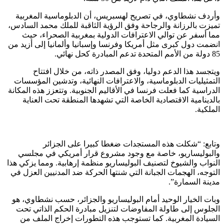
وأردف نشطاوي، في تصريح لهسبريس، أن الدبلوماسية المغربية
تميزت بالرزانة والرجاحة وفق الرؤية الثاقبة للملك محمد السادس،
مما أسفر عن توالي الاعترافات الدولية بمغربية الصحراء، حيث
انضمت دول كبرى مثل أمريكا وفرنسا وإسبانيا وألمانيا إلى أزيد من
85 دولة من الأمم المتحدة تدعم المبادرة كحل نهائي.
ويتجسد هذا الدعم دوليا، وفق المصدر ذاته، من خلال افتتاح
التمثيليات الدبلوماسية، والاعترافات النهائية، وتدشين المؤسسات
الدراسية كما فعلت فرنسا في الأقاليم الجنوبية. وتتعزز هذه المكانة
بالدينامية الاقتصادية الخاصة التي تشهدها المنطقة تحت العناية
الملكية.
وتابع: “شكلت هذه المستجدات ضغطا كبيرا على الجزائر
والبوليساريو، خاصة مع وجود مشروع قرار أمريكي في مجلسي
النواب والشيوخ لتصنيف البوليساريو منظمة إرهابية. ومما يزكي هذا
التوجه، الهجمات الجبانة التي شنتها الحركة ضد المدنيين العزل في
مدينة السمارة”.
وبات الخيار الوحيد أمام البوليساريو والجزائر، حسب نشطاوي، هو
الجلوس إلى طاولة المفاوضات لتنزيل مبادرة الحكم الذاتي تحت
السيادة المغربية. كما تستوجب هذه التطورات إخراج الملف من