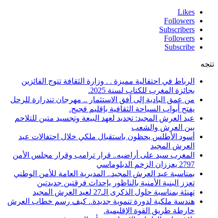
Likes
Followers
Subscribers
Followers
Subscribe
تتجه
الرباط في احتفالية مميزة . . وزارة الثقافة تتوج الفائزين
بجائزة المغرب للكتاب لسنة 2025.
من عمق البادية إلى أفق الاستثمار .. مهرجان تندرارة للرحل
يفتح أبواب السياحة الثقافية بإقليم فجيج.
عيد العرش المجيد: تجديد لعهد البيعة وتجسيد متين للتلاحم
بين العرش والشعب
أسود الأطلس يحظون باستقبال ملكي خلال احتفالات عيد
العرش المجيد
المغرب سيد على أراضيه.. قرار ترامب وقرار مجلس الأمن
2797 يعززان الزخم الدبلوماسي
بمناسبة عيد العرش المجيد.. المديرية العامة للأمن الوطني
تعزز البنية الأمنية بالناظور بإحداث فرقتين جديدتين
تهنئة بمناسبة حلول الذكرى الـ27 لعيد العرش المجيد
هندسة ملكية لدورة تنموية جديدة.. كيف رسم خطاب العرش
خارطة طريق القوة الإقليمية.