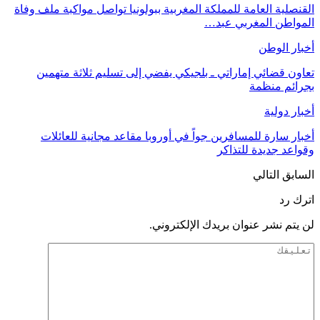
القنصلية العامة للمملكة المغربية ببولونيا تواصل مواكبة ملف وفاة
المواطن المغربي عبد…
أخبار الوطن
تعاون قضائي إماراتي ـ بلجيكي يفضي إلى تسليم ثلاثة متهمين
بجرائم منظمة
أخبار دولية
أخبار سارة للمسافرين جواً في أوروبا مقاعد مجانية للعائلات
وقواعد جديدة للتذاكر
السابق
التالي
اترك رد
لن يتم نشر عنوان بريدك الإلكتروني.