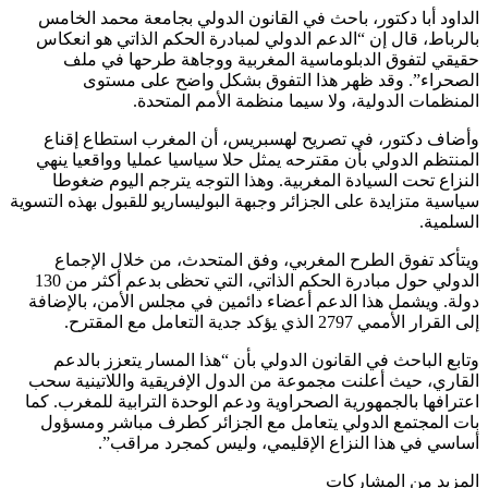
الداود أبا دكتور، باحث في القانون الدولي بجامعة محمد الخامس
بالرباط، قال إن “الدعم الدولي لمبادرة الحكم الذاتي هو انعكاس
حقيقي لتفوق الدبلوماسية المغربية ووجاهة طرحها في ملف
الصحراء”. وقد ظهر هذا التفوق بشكل واضح على مستوى
المنظمات الدولية، ولا سيما منظمة الأمم المتحدة.
وأضاف دكتور، في تصريح لهسبريس، أن المغرب استطاع إقناع
المنتظم الدولي بأن مقترحه يمثل حلا سياسيا عمليا وواقعيا ينهي
النزاع تحت السيادة المغربية. وهذا التوجه يترجم اليوم ضغوطا
سياسية متزايدة على الجزائر وجبهة البوليساريو للقبول بهذه التسوية
السلمية.
ويتأكد تفوق الطرح المغربي، وفق المتحدث، من خلال الإجماع
الدولي حول مبادرة الحكم الذاتي، التي تحظى بدعم أكثر من 130
دولة. ويشمل هذا الدعم أعضاء دائمين في مجلس الأمن، بالإضافة
إلى القرار الأممي 2797 الذي يؤكد جدية التعامل مع المقترح.
وتابع الباحث في القانون الدولي بأن “هذا المسار يتعزز بالدعم
القاري، حيث أعلنت مجموعة من الدول الإفريقية واللاتينية سحب
اعترافها بالجمهورية الصحراوية ودعم الوحدة الترابية للمغرب. كما
بات المجتمع الدولي يتعامل مع الجزائر كطرف مباشر ومسؤول
أساسي في هذا النزاع الإقليمي، وليس كمجرد مراقب”.
المزيد من المشاركات