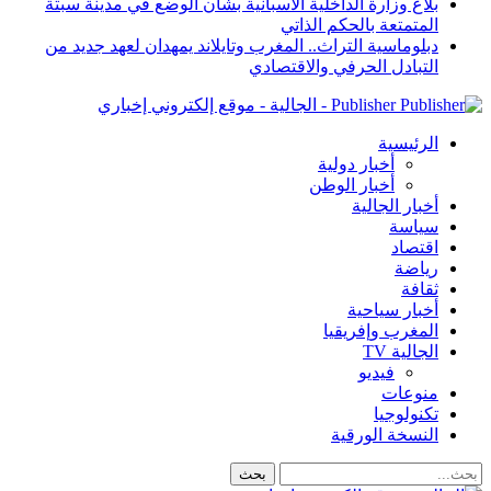
بلاغ وزارة الداخلية الاسبانية بشأن الوضع في مدينة سبتة
المتمتعة بالحكم الذاتي
دبلوماسية التراث.. المغرب وتايلاند يمهدان لعهد جديد من
التبادل الحرفي والاقتصادي
Publisher - الجالية - موقع إلكتروني إخباري
الرئيسية
أخبار دولية
أخبار الوطن
أخبار الجالية
سياسة
اقتصاد
رياضة
ثقافة
أخبار سياحية
المغرب وإفريقيا
الجالية TV
فيديو
منوعات
تكنولوجيا
النسخة الورقية