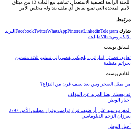
اللجنة الرابعة لتصفية الاستعمار، تماشيا مع المادة 12 من ميثاق
الأمم المتحدة التي تمنع نقاش أي ملف يتداوله مجلس الأمن
مرتبط
شارك
Telegram
Linkedin
Pinterest
WhatsApp
Twitter
Facebook
البريد
الإلكتروني
Viber
طباعة
السابق بوست
تعاون قضائي إماراتي ـ بلجيكي يفضي إلى تسليم ثلاثة متهمين
بجرائم منظمة
القادم بوست
من يمثل الصحراويين بعد نصف قرن من النزاع؟
قد يعجبك ايضا
المزيد عن المؤلف
أخبار الوطن
المغرب سيد على أراضيه.. قرار ترامب وقرار مجلس الأمن 2797
يعززان الزخم الدبلوماسي
أخبار الوطن