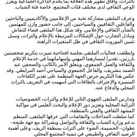
بالتراث، وآفاق تطوير هذه العلاقة بما يخدم الذاكرة الجماعية ويعزز
الوعي الثقافي لدى مختلف فئات المجتمع، خاصة فئة الشباب.
وعرف الملتقى مشاركة نخبة من الإعلاميين والأكاديميين والباحثين
والفاعلين الثقافيين والسياحيين، إلى جانب حضور وازن للمهتمين
بالشأن الثقافي والإعلامي. وقد شكل هذا الملتقى فضاء للنقاش
وتبادل التجارب حول الإشكالات المرتبطة بالإعلام والتراث، وسبل
تثمين الموروث الثقافي في ظل المتغيرات الراهنة.
وانطلقت فعاليات الملتقى بجلسة افتتاحية تميزت بتكريم شخصيتين
بارزتين، تقديرا لمسارهما المهني وإسهاماتهما في خدمة الإعلام
والثقافة والعمل الجمعوي، ويتعلق الأمر بالكاتب والصحفي عبد
الصمد بنشريف، والفاعل الجمعوي والسياحي أحمد المرابطي. وقد
عكس هذا التكريم حرص الجهة المنظمة على تقدير الكفاءات
المتميزة والإعتراف بالطاقات التي أسهمت في التعريف بالتراث
المحلي والدفاع عنه.
وتدارس الملتقى الجهوي الثاني للإعلام والتراث، الخصوصيات
التراثية المحلية وتعزيز دور الإعلام والبحث العلمي في مواكبة
المشهد الثقافي والفني بالمنطقة،
كما سلطت المداخلات والنقاشات التي عرفها الملتقى، المنظم
بدعم وزارة الشباب والثقافة والتواصل وبشراكة مع جهة طنجة–
تطوان– الحسيمة، الضوء على التراث بمنطقة الريف، وعلى أهمية
الرصيد الثقافي والطبيعي في تنمية المجتمع المحلي.