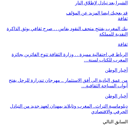
الشيرا بعد تبادل لإطلاق النار
قد يعجبك ايضا
المزيد عن المؤلف
ثقافة
بنك المغرب يفتتح متحف النقود بفاس . . صرح ثقافي يوثق الذاكرة
النقدية للمملكة
ثقافة
الرباط في احتفالية مميزة . . وزارة الثقافة تتوج الفائزين بجائزة
المغرب للكتاب لسنة…
أخبار الوطن
من عمق البادية إلى أفق الاستثمار .. مهرجان تندرارة للرحل يفتح
أبواب السياحة الثقافية…
أخبار الوطن
دبلوماسية التراث.. المغرب وتايلاند يمهدان لعهد جديد من التبادل
الحرفي والاقتصادي
السابق
التالي