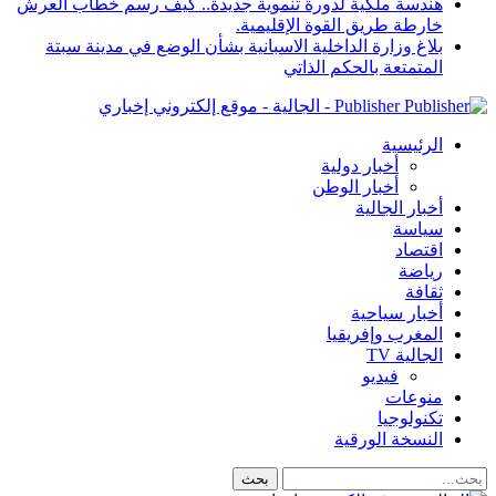
هندسة ملكية لدورة تنموية جديدة.. كيف رسم خطاب العرش
خارطة طريق القوة الإقليمية.
بلاغ وزارة الداخلية الاسبانية بشأن الوضع في مدينة سبتة
المتمتعة بالحكم الذاتي
Publisher - الجالية - موقع إلكتروني إخباري
الرئيسية
أخبار دولية
أخبار الوطن
أخبار الجالية
سياسة
اقتصاد
رياضة
ثقافة
أخبار سياحية
المغرب وإفريقيا
الجالية TV
فيديو
منوعات
تكنولوجيا
النسخة الورقية