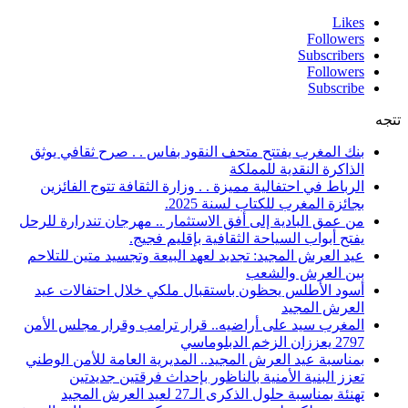
Likes
Followers
Subscribers
Followers
Subscribe
تتجه
بنك المغرب يفتتح متحف النقود بفاس . . صرح ثقافي يوثق
الذاكرة النقدية للمملكة
الرباط في احتفالية مميزة . . وزارة الثقافة تتوج الفائزين
بجائزة المغرب للكتاب لسنة 2025.
من عمق البادية إلى أفق الاستثمار .. مهرجان تندرارة للرحل
يفتح أبواب السياحة الثقافية بإقليم فجيج.
عيد العرش المجيد: تجديد لعهد البيعة وتجسيد متين للتلاحم
بين العرش والشعب
أسود الأطلس يحظون باستقبال ملكي خلال احتفالات عيد
العرش المجيد
المغرب سيد على أراضيه.. قرار ترامب وقرار مجلس الأمن
2797 يعززان الزخم الدبلوماسي
بمناسبة عيد العرش المجيد.. المديرية العامة للأمن الوطني
تعزز البنية الأمنية بالناظور بإحداث فرقتين جديدتين
تهنئة بمناسبة حلول الذكرى الـ27 لعيد العرش المجيد