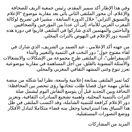
وفي هذا الإطار أكد سمير المقدم، رئيس جمعية الريف للصحافة
والإعلام، أن محور الملتقى الثاني يأتي بعد مقاربة موضوع “الإعلام
والتسويق الترابي” خلال الدورة السابقة ، مشيرا في تصريح لوكالة
المغرب العربي للأنباء، إلى أن عددا من المؤرخين والصحافيين
والباحثين والمهتمين الذي شاركوا في الملتقى قاربوا في دورة هذه
السنة دور الإعلام في النهوض بالتراث المحلي.
من جهته أكد الإعلامي ، عبد الصمد بن الشريف، الذي شارك في
لقاء مفتوح حول” دور النخب في التنمية والتغيير والبناء
الديمقراطي”، أن الملتقى طرح مجموعة من الإشكالات والانشغالات
والأسئلة المشوبة بالقلق، من أجل المساهمة في مقاربة موضوعية
تعزز تنوع وغنى المشهد الثقافي المغربي والمحلي.
كما تميز الملتقى بمتابعة إعلامية واسعة، نظرا لما شكله من منصة
نقاش مهمة حول قضايا ظلت تتجاذبها رؤى تنحصر بين المحافظة/
التحافة وبين التجديد قبل أن يتوسع النقاش اليوم ليشمل صلة
التراث بالتنمية المحلية، وأهمية تشجيع المبادرات الثقافية، وتعزيز
دور الإعلام كرافعة للتنمية الشاملة، وقد اكتسب الملتقى في ظل
هذا السياق بعدا استراتيجيا وجعل منه فضاء متكاملا لتبادل الأفكار
ووضع التصورات المستقبلية.
المزيد من المشاركات