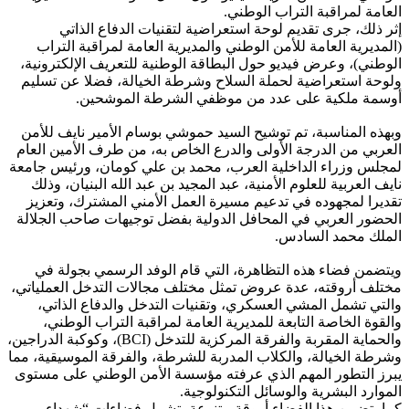
العامة لمراقبة التراب الوطني.
إثر ذلك، جرى تقديم لوحة استعراضية لتقنيات الدفاع الذاتي
(المديرية العامة للأمن الوطني والمديرية العامة لمراقبة التراب
الوطني)، وعرض فيديو حول البطاقة الوطنية للتعريف الإلكترونية،
ولوحة استعراضية لحملة السلاح وشرطة الخيالة، فضلا عن تسليم
أوسمة ملكية على عدد من موظفي الشرطة الموشحين.
وبهذه المناسبة، تم توشيح السيد حموشي بوسام الأمير نايف للأمن
العربي من الدرجة الأولى والدرع الخاص به، من طرف الأمين العام
لمجلس وزراء الداخلية العرب، محمد بن علي كومان، ورئيس جامعة
نايف العربية للعلوم الأمنية، عبد المجيد بن عبد الله البنيان، وذلك
تقديرا لمجهوده في تدعيم مسيرة العمل الأمني المشترك، وتعزيز
الحضور العربي في المحافل الدولية بفضل توجيهات صاحب الجلالة
الملك محمد السادس.
ويتضمن فضاء هذه التظاهرة، التي قام الوفد الرسمي بجولة في
مختلف أروقته، عدة عروض تمثل مختلف مجالات التدخل العملياتي،
والتي تشمل المشي العسكري، وتقنيات التدخل والدفاع الذاتي،
والقوة الخاصة التابعة للمديرية العامة لمراقبة التراب الوطني،
والحماية المقربة والفرقة المركزية للتدخل (BCI)، وكوكبة الدراجين،
وشرطة الخيالة، والكلاب المدربة للشرطة، والفرقة الموسيقية، مما
يبرز التطور المهم الذي عرفته مؤسسة الأمن الوطني على مستوى
الموارد البشرية والوسائل التكنولوجية.
كما يتضمن هذا الفضاء أروقة متنوعة، تشمل فضاءات “شهداء