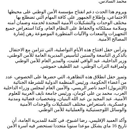
محمد السادس.
ويروم هذا الحدث دعم انفتاح مؤسسة الأمن الوطني على محيطها
الاجتماعي، وإطلاع الجمهور على كافة المهام التي تضطلع بها
مختلف الوحدات والتشكيلات الأمنية المجندة لخدمته وضمان أمنه
وسلامة ممتلكاته والحفاظ على النظام العام، وكذا استعراض جميع
التجهيزات والمعدات والآليات المتطورة الموضوعة رهن إشارة
المصالح الأمنية.
وترأس حفل افتتاح هذه الأيام التواصلية، التي تتزامن مع الاحتفال
بالذكرى التاسعة والستين لتأسيس المديرية العامة للأمن الوطني،
وزير الداخلية، عبد الوافي لفتيت، والمدير العام للأمن الوطني
ولمراقبة التراب الوطني، عبد اللطيف حموشي.
وتميز حفل انطلاق هذه التظاهرة، التي حضرها على الخصوص، عدد
من أعضاء الحكومة، ورئيس المنظمة الدولية للشرطة الجنائية
(الإنتربول) أحمد ناصر الريسي، والأمين العام لمجلس وزراء الداخلية
العرب، محمد بن علي كومان، ورئيس جامعة نايف العربية للعلوم
الأمنية، عبد المجيد بن عبد الله البنيان، وشخصيات قضائية ومدنية
وعسكرية، باستعراض مختلف التشكيلات والوحدات الأمنية
والوسائل اللوجستيكية والعملياتية للأمن الوطني.
وأكد العميد الإقليمي، رضا اشبوح، في كلمة للمديرية العامة، أن
تاريخ 16 ماي يشكل موعدا سنويا متجددا تستحضر فيه أسرة الأمن