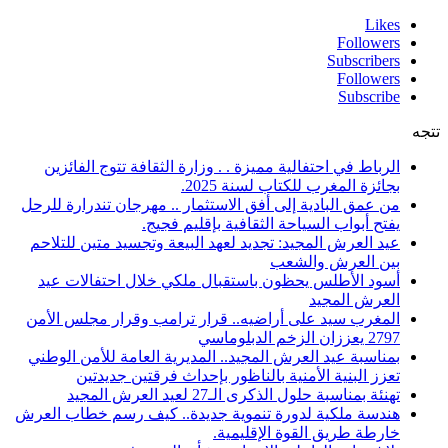
Likes
Followers
Subscribers
Followers
Subscribe
تتجه
الرباط في احتفالية مميزة . . وزارة الثقافة تتوج الفائزين
بجائزة المغرب للكتاب لسنة 2025.
من عمق البادية إلى أفق الاستثمار .. مهرجان تندرارة للرحل
يفتح أبواب السياحة الثقافية بإقليم فجيج.
عيد العرش المجيد: تجديد لعهد البيعة وتجسيد متين للتلاحم
بين العرش والشعب
أسود الأطلس يحظون باستقبال ملكي خلال احتفالات عيد
العرش المجيد
المغرب سيد على أراضيه.. قرار ترامب وقرار مجلس الأمن
2797 يعززان الزخم الدبلوماسي
بمناسبة عيد العرش المجيد.. المديرية العامة للأمن الوطني
تعزز البنية الأمنية بالناظور بإحداث فرقتين جديدتين
تهنئة بمناسبة حلول الذكرى الـ27 لعيد العرش المجيد
هندسة ملكية لدورة تنموية جديدة.. كيف رسم خطاب العرش
خارطة طريق القوة الإقليمية.