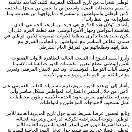
الوطني شذرات من تاريخ المملكة المغربية التليد، كما يعد مناسبة
لـ”تقييم مخططات العمل، واستعراض ما تحقق من منجزات لخدمة
الأمن الوطني والمواطنين، واستشراف ما يواجهنا من تحديات، وما
نتطلع إليه من انتظارات”.
وأضاف “ولأن هذه الذكرى هي جزء من تاريخنا الجماعي، الذي
يتقاسمه المواطن وجهاز الأمن الوطني، فقد قطعنا العزم على أن
يكون تخليد هذه الذكرى منطلقا للأبواب المفتوحة للأمن الوطني في
ضمان التفاعل المباشر مع المواطنين، والتجاوب الفوري مع
انتظاراتهم وتطلعاتهم من المرفق العام الشرطي”.
وأبرز السيد اشبوح أن النسخة الحالية لتظاهرة الأبواب المفتوحة
للأمن الوطني تتطلع لتعزيز مكتسبات الدورات السابقة، لاسيما
توطيد آليات التواصل المؤسساتي وتدعيم الانفتاح المرفقي وتعزيز
مؤشر الثقة بين المواطنين ومؤسستهم الأمنية.
وأشار إلى أن هذه الدورة تروم تقييم مستويات الطلب العمومي على
الأمن، من خلال استقراء انتظارات المواطنين بشكل مباشر وآني
ومعرفة تطلعاتهم بغرض تجويد الخدمة الأمنية و بلورة مخططات
عمل تستجيب لاحتياجات المواطنين والمواطنات.
وتابع الحضور عرضا لشريط فيديو حول تاريخ المديرية العامة للأمن
الوطني، ولوحة استعراضية لكوكبة الدراجين وشرطة الخيالة،
وعرضا لشريط فيديو حول المقر الجديد للمديرية العامة للأمن
الوطني، فضلا عن شريط فيديو حول تدخل القوة الخاصة للمديرية