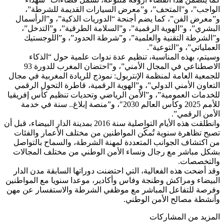
الواجب”، و”المتحف”، و”معرض السيارات القديمة للشرطة”،
و”معرض الفن”، كما يضم أجنحة “الدوريات الذكية”، و”الرأسمال
البشري”، و”الهوية الرقمية”، و”السلامة الطرقية”، و”التدخل”،
و”الشرطة التقنية والعلمية”، و”شرطة الحدود”، و”اللوجستيك
العملياتي”، و”التوعية”.
وسيتم، بهذه المناسبة، تنظيم عدة ندوات علمية حول “الذكاء
الاصطناعي في المجال الأمني”، و”احتضان المغرب للدورة 93
للجمعية العامة لمنظمة الإنتربول: نموذج للريادة المغربية في مجال
التعاون الأمني الدولي”، و”الهوية الرقمية، قاطرة التحول الرقمي
للخدمات العمومية”، و”الأمن الرياضي وتحديات تنظيم كأس إفريقيا
للأمم 2025 وكأس العالم 2030″، و”منصة إبلاغ.. سنة في خدمة
الأمن الرقمي”.
وانطلقت هذه الأيام التواصلية سنة 2016 بمدينة الدار البيضاء، قبل أن
تصبح تظاهرة سنوية تُمكّن المواطنين من مختلف الأعمار والفئات
من اكتشاف الجوانب المتعددة لمهنة الشرطة، والسماح بالتواصل
بشكل مباشر مع رجال ونساء الأمن الوطني من مختلف المجالات
والتخصصات.
وقد أضحت هذه الفعالية، التي احتضنت دوراتها السابقة مدن الدار
البيضاء ومراكش وطنجة وفاس وأكادير، موعدا سنويا مع المواطنين
وفرصة للتفاعل المباشر مع موظفي الشرطة والاستفسار عن مهن
وأنشطة مصالح الأمن الوطني.
المزيد من المشاركات