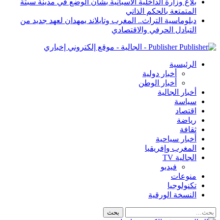
بلاغ وزارة الداخلية الاسبانية بشأن الوضع في مدينة سبتة
المتمتعة بالحكم الذاتي
دبلوماسية التراث.. المغرب وتايلاند يمهدان لعهد جديد من
التبادل الحرفي والاقتصادي
Publisher - الجالية - موقع إلكتروني إخباري
الرئيسية
أخبار دولية
أخبار الوطن
أخبار الجالية
سياسة
اقتصاد
رياضة
ثقافة
أخبار سياحية
المغرب وإفريقيا
الجالية TV
فيديو
منوعات
تكنولوجيا
النسخة الورقية