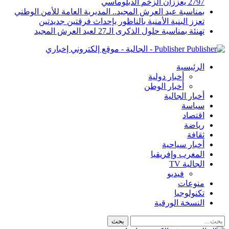
2797 يعززان الزخم الدبلوماسي
بمناسبة عيد العرش المجيد.. المديرية العامة للأمن الوطني
تعزز البنية الأمنية بالناظور بإحداث فرقتين جديدتين
تهنئة بمناسبة حلول الذكرى الـ27 لعيد العرش المجيد
Publisher - الجالية - موقع إلكتروني إخباري
الرئيسية
أخبار دولية
أخبار الوطن
أخبار الجالية
سياسة
اقتصاد
رياضة
ثقافة
أخبار سياحية
المغرب وإفريقيا
الجالية TV
فيديو
منوعات
تكنولوجيا
النسخة الورقية