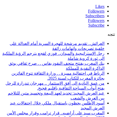
Likes
Followers
Subscribers
Followers
Subscribe
تتجه
العرائش.. تقديم مرشحة للهجرة السرية أمام العدالة على
خلفية تصريحات واتهامات زائفة
رجل الإستراتيجية والميدان.. فوزي لقجع يترجم الرؤية الملكية
إلى ثورة كروية شاملة
بنك المغرب يفتتح متحف النقود بفاس . . صرح ثقافي يوثق
الذاكرة النقدية للمملكة
الرباط في احتفالية مميزة . . وزارة الثقافة تتوج الفائزين
بجائزة المغرب للكتاب لسنة 2025.
من عمق البادية إلى أفق الاستثمار .. مهرجان تندرارة للرحل
يفتح أبواب السياحة الثقافية بإقليم فجيج.
عيد العرش المجيد: تجديد لعهد البيعة وتجسيد متين للتلاحم
بين العرش والشعب
أسود الأطلس يحظون باستقبال ملكي خلال احتفالات عيد
العرش المجيد
المغرب سيد على أراضيه.. قرار ترامب وقرار مجلس الأمن