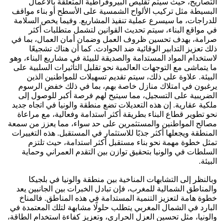
التصاريح، حيث سيتم تقليص البيروقراطية المتعلقة بالأعمال
البسيطة مثل تركيب الألواح الشمسية على الأسطح أو بناء مواقف
للدراجات، ما سيسرع عملية تنفيذ المشاريع. وفيما يخص السلامة
في مواقع البناء، سيتم تحديث القوانين لتشمل متطلبات أكثر
صرامة، بهدف تحسين ظروف العمل وضمان أمان العمال، بما في
ذلك تعزيز التدابير الوقائية ضد الحوادث. كما أن هناك تشجيعًا
لاستخدام المواد المستدامة والصديقة للبيئة في مشاريع البناء، وهو
ما يتماشى مع التوجهات العالمية نحو تقليل التأثيرات السلبية على
البيئة. علاوة على ذلك، سيتم تقديم تسهيلات للمواطنين الذين
يرغبون في امتلاك منازل خاصة بهم، بما في ذلك خفض الرسوم
الضريبية على التسجيل، مما سيتيح لهم فرصة أكبر للوصول إلى
ملكية عقارية. إن هذه التعديلات تضع منطقة والونيا في اتجاه جديد
نحو تطوير قطاع البناء بطريقة أكثر استدامة وفعالية، مع مراعاة
مصالح المواطنين والمستثمرين على حد سواء، مما يعزز من سمعة
المنطقة ويجعلها أكثر جذبًا للاستثمار في المستقبل. هذه التغييرات
تمثل خطوة مهمة نحو بناء مستقبل أكثر استدامة، حيث تلتزم
السلطات في والونيا بتحقيق توازن بين التقدم العمراني وحماية
البيئة.
وبالنظر إلى التشابهات المناخية بين منطقة والونيا في بلجيكا
والمناطق الشمالية للمغرب، فإن تبادل الخبرات بين الجانبين يعد
خطوة هامة لتعزيز التنمية المستدامة في هذه المناطق. فالمناخ
البارد في الشمال المغربي يتطلب حلولًا مشابهة لتلك المعتمدة في
والونيا، مثل تحسين العزل الحراري، وتعزيز كفاءة استخدام الطاقة،