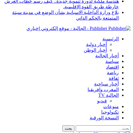
هندسة ملكية لدورة تنموية جديدة.. كيف رسم خطاب العرش
خارطة طريق القوة الإقليمية.
بلاغ وزارة الداخلية الاسبانية بشأن الوضع في مدينة سبتة
المتمتعة بالحكم الذاتي
Publisher - الجالية - موقع إلكتروني إخباري
الرئيسية
أخبار دولية
أخبار الوطن
أخبار الجالية
سياسة
اقتصاد
رياضة
ثقافة
أخبار سياحية
المغرب وإفريقيا
الجالية TV
فيديو
منوعات
تكنولوجيا
النسخة الورقية