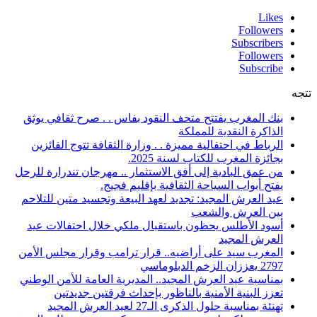
Likes
Followers
Subscribers
Followers
Subscribe
تتجه
بنك المغرب يفتتح متحف النقود بفاس . . صرح ثقافي يوثق
الذاكرة النقدية للمملكة
الرباط في احتفالية مميزة . . وزارة الثقافة تتوج الفائزين
بجائزة المغرب للكتاب لسنة 2025.
من عمق البادية إلى أفق الاستثمار .. مهرجان تندرارة للرحل
يفتح أبواب السياحة الثقافية بإقليم فجيج.
عيد العرش المجيد: تجديد لعهد البيعة وتجسيد متين للتلاحم
بين العرش والشعب
أسود الأطلس يحظون باستقبال ملكي خلال احتفالات عيد
العرش المجيد
المغرب سيد على أراضيه.. قرار ترامب وقرار مجلس الأمن
2797 يعززان الزخم الدبلوماسي
بمناسبة عيد العرش المجيد.. المديرية العامة للأمن الوطني
تعزز البنية الأمنية بالناظور بإحداث فرقتين جديدتين
تهنئة بمناسبة حلول الذكرى الـ27 لعيد العرش المجيد