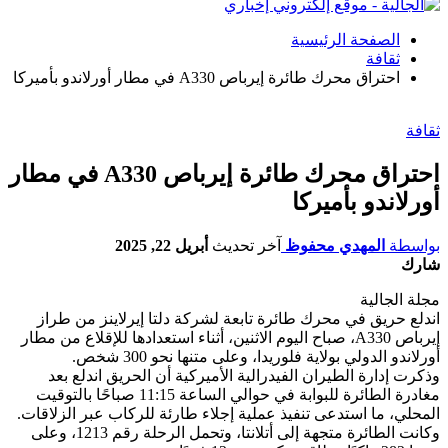
الصفحة الرئيسية
ثقافة
احتراق محرك طائرة إيرباص A330 في مطار أورلاندو بأميركا
ثقافة
احتراق محرك طائرة إيرباص A330 في مطار
أورلاندو بأميركا
بواسطة
المهدي محفوظ
آخر تحديث
أبريل 22, 2025
شارك
مجلة الجالية
اندلع حريق في محرك طائرة تابعة لشركة دلتا إيرلاينز من طراز
إيرباص A330، صباح اليوم الاثنين، أثناء استعدادها للإقلاع من مطار
أورلاندو الدولي بولاية فلوريدا، وعلى متنها نحو 300 شخص.
وذكرت إدارة الطيران الفيدرالية الأميركية أن الحريق اندلع بعد
مغادرة الطائرة للبوابة في حوالي الساعة 11:15 صباحًا بالتوقيت
المحلي، ما استدعى تنفيذ عملية إجلاء طارئة للركاب عبر الزلاقات.
وكانت الطائرة متجهة إلى أتلانتا، وتحمل الرحلة رقم 1213، وعلى