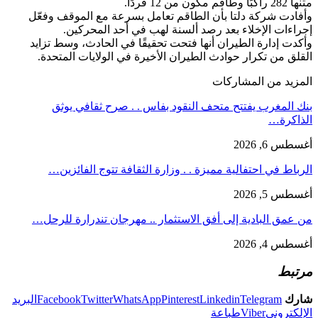
متنها 282 راكبًا وطاقم مكون من 12 فردًا.
وأفادت شركة دلتا بأن الطاقم تعامل بسرعة مع الموقف وفعّل
إجراءات الإخلاء بعد رصد ألسنة لهب في أحد المحركين.
وأكدت إدارة الطيران أنها فتحت تحقيقًا في الحادث، وسط تزايد
القلق من تكرار حوادث الطيران الأخيرة في الولايات المتحدة.
المزيد من المشاركات
بنك المغرب يفتتح متحف النقود بفاس . . صرح ثقافي يوثق
الذاكرة…
أغسطس 6, 2026
الرباط في احتفالية مميزة . . وزارة الثقافة تتوج الفائزين…
أغسطس 5, 2026
من عمق البادية إلى أفق الاستثمار .. مهرجان تندرارة للرحل…
أغسطس 4, 2026
مرتبط
شارك
Telegram
Linkedin
Pinterest
WhatsApp
Twitter
Facebook
البريد
الإلكتروني
Viber
طباعة