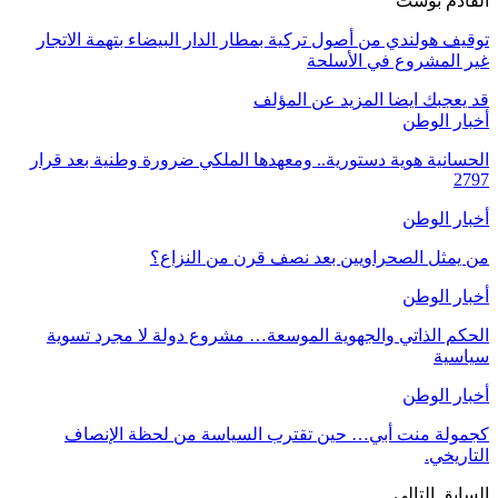
القادم بوست
توقيف هولندي من أصول تركية بمطار الدار البيضاء بتهمة الاتجار
غير المشروع في الأسلحة
قد يعجبك ايضا
المزيد عن المؤلف
أخبار الوطن
الحسانية هوية دستورية.. ومعهدها الملكي ضرورة وطنية بعد قرار
2797
أخبار الوطن
من يمثل الصحراويين بعد نصف قرن من النزاع؟
أخبار الوطن
الحكم الذاتي والجهوية الموسعة… مشروع دولة لا مجرد تسوية
سياسية
أخبار الوطن
كجمولة منت أبي… حين تقترب السياسة من لحظة الإنصاف
التاريخي.
السابق
التالي