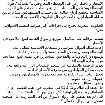
الأسعار والاحتكار من قبل الوسطاء المعروفين بـ”الشناقة”. هؤلاء
الوسطاء يستغلون المناسبات الدينية والطلب المرتفع على المواد
الأساسية لتحقيق أرباح خيالية على حساب المستهلكين، مما يزيد من
معاناة المواطنين، خاصة في ظل الظروف الاقتصادية الصعبة.
الحكومة المغربية تحتاج إلى إجراءات أكثر صرامة لتنظيم الأسواق،
مثل:
تشديد الرقابة على سلاسل التوزيع وأسواق الجملة لمنع التلاعب في
الأسعار.
إعادة هيكلة أسواق المواشي والمنتجات الأساسية لتقليل عدد
الوسطاء وضمان وصول السلع للمستهلكين بأسعار عادلة.
توسيع دور التعاونيات والفلاحين المباشرين في عملية البيع، مما يحد
من سيطرة الوسطاء.
تعزيز الرقمنة والشفافية في تسعير المنتجات الزراعية والغذائية،
بحيث يتمكن المواطنون من معرفة الأسعار العادلة.
تفعيل آليات الردع القانونية ضد المحتكرين والمضاربين، وفرض
عقوبات رادعة عليهم.
ويبقى السؤال المطروح:
هل تعتقد أن هناك وعيًا كافيًا في المغرب حول هذه القضية، أم أن
المواطنين بحاجة إلى توعية أكثر حول دور “الشناقة” هاته الفئة
التي لم تعد تقتصر على رواد الأسواق من أجل الممارسة، بل أصبحت
تشمل حتى رجال الأعمال ؟