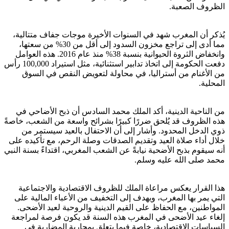
الظروف الصعبة.
يُذكر أن المغرب شهد في السنوات الأخيرة موجات جفاف متتالية،
مما أدى إلى تراجع مخزون السدود إلى أقل من 30% من سعتها،
وانخفاض الثروة الحيوانية بنسبة 38% منذ عام 2016. هذه العوامل
دفعت الحكومة إلى اتخاذ تدابير استثنائية، مثل استيراد 100,000 رأس
من الأغنام من أستراليا، في محاولة لتعويض النقص في السوق
المحلية.
من الناحية الدينية، أكد الملك محمد السادس أن ذبح الأضاحي في
هذه الظروف قد يُلحق ضررًا كبيرًا بشرائح واسعة من الشعب، خاصةً
ذوي الدخل المحدود. وأشار إلى أن الاحتفال بالعيد سيستمر من
خلال أداء صلاة العيد وتقديم الصدقات وصلة الرحم، مع تأكيده على
أنه سيقوم بذبح الأضحية نيابةً عن الشعب المغربي، اقتداءً بسنة النبي
محمد صلى الله عليه وسلم.
هذا القرار يعكس مراعاة الملك للظروف الاقتصادية والاجتماعية
التي يمر بها المغرب، ويهدف إلى التخفيف من الأعباء المالية على
المواطنين، مع الحفاظ على القيم الدينية والروحية لعيد الأضحى.
إلغاء عيد الأضحى في المغرب هذه السنة قد يكون فرصة لمراجعة
السياسات الاقتصادية، خاصة فيما يتعلق بمحاربة المضاربة في