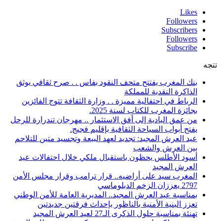
Likes
Followers
Subscribers
Followers
Subscribe
تتجه
بنك المغرب يفتتح متحف النقود بفاس . . صرح ثقافي يوثق
الذاكرة النقدية للمملكة
الرباط في احتفالية مميزة . . وزارة الثقافة تتوج الفائزين
بجائزة المغرب للكتاب لسنة 2025.
من عمق البادية إلى أفق الاستثمار .. مهرجان تندرارة للرحل
يفتح أبواب السياحة الثقافية بإقليم فجيج.
عيد العرش المجيد: تجديد لعهد البيعة وتجسيد متين للتلاحم
بين العرش والشعب
أسود الأطلس يحظون باستقبال ملكي خلال احتفالات عيد
العرش المجيد
المغرب سيد على أراضيه.. قرار ترامب وقرار مجلس الأمن
2797 يعززان الزخم الدبلوماسي
بمناسبة عيد العرش المجيد.. المديرية العامة للأمن الوطني
تعزز البنية الأمنية بالناظور بإحداث فرقتين جديدتين
تهنئة بمناسبة حلول الذكرى الـ27 لعيد العرش المجيد