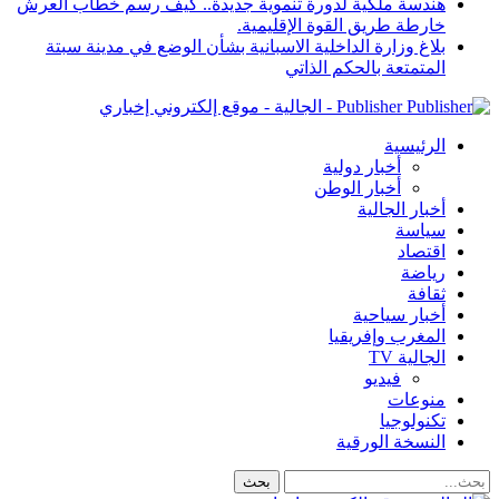
هندسة ملكية لدورة تنموية جديدة.. كيف رسم خطاب العرش
خارطة طريق القوة الإقليمية.
بلاغ وزارة الداخلية الاسبانية بشأن الوضع في مدينة سبتة
المتمتعة بالحكم الذاتي
Publisher - الجالية - موقع إلكتروني إخباري
الرئيسية
أخبار دولية
أخبار الوطن
أخبار الجالية
سياسة
اقتصاد
رياضة
ثقافة
أخبار سياحية
المغرب وإفريقيا
الجالية TV
فيديو
منوعات
تكنولوجيا
النسخة الورقية