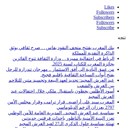
Likes
Followers
Subscribers
Followers
Subscribe
تتجه
بنك المغرب يفتتح متحف النقود بفاس . . صرح ثقافي يوثق
الذاكرة النقدية للمملكة
الرباط في احتفالية مميزة . . وزارة الثقافة تتوج الفائزين
بجائزة المغرب للكتاب لسنة 2025.
من عمق البادية إلى أفق الاستثمار .. مهرجان تندرارة للرحل
يفتح أبواب السياحة الثقافية بإقليم فجيج.
عيد العرش المجيد: تجديد لعهد البيعة وتجسيد متين للتلاحم
بين العرش والشعب
أسود الأطلس يحظون باستقبال ملكي خلال احتفالات عيد
العرش المجيد
المغرب سيد على أراضيه.. قرار ترامب وقرار مجلس الأمن
2797 يعززان الزخم الدبلوماسي
بمناسبة عيد العرش المجيد.. المديرية العامة للأمن الوطني
تعزز البنية الأمنية بالناظور بإحداث فرقتين جديدتين
تهنئة بمناسبة حلول الذكرى الـ27 لعيد العرش المجيد