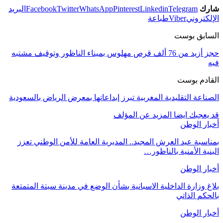
شارك
Telegram
Linkedin
Pinterest
WhatsApp
Twitter
Facebook
البريد
الإلكتروني
Viber
طباعة
السابق بوست
حجز أزيد من 76 ألف قرص مهلوس بميناء الناظور وتوقيف مشتبه
فيه
القادم بوست
الصناعة التقليدية المغربية تبرز إبداعاتها بمعرض الرياض بالسعودية
قد يعجبك ايضا
المزيد عن المؤلف
أخبار الوطن
بمناسبة عيد العرش المجيد.. المديرية العامة للأمن الوطني تعزز
البنية الأمنية بالناظور…
أخبار الوطن
بلاغ وزارة الداخلية الاسبانية بشأن الوضع في مدينة سبتة المتمتعة
بالحكم الذاتي
أخبار الوطن