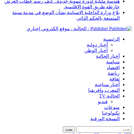
هندسة ملكية لدورة تنموية جديدة.. كيف رسم خطاب العرش
خارطة طريق القوة الإقليمية.
بلاغ وزارة الداخلية الاسبانية بشأن الوضع في مدينة سبتة
المتمتعة بالحكم الذاتي
Publisher - الجالية - موقع إلكتروني إخباري
الرئيسية
أخبار دولية
أخبار الوطن
أخبار الجالية
سياسة
اقتصاد
رياضة
ثقافة
أخبار سياحية
المغرب وإفريقيا
الجالية TV
فيديو
منوعات
تكنولوجيا
النسخة الورقية