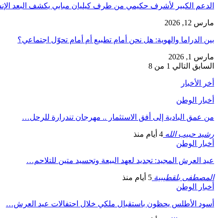
الدعم الكبير لأشرف حكيمي من طرف كيليان مبابي يكشف البعد الإ
مارس 12, 2026
بين الدراما والهوية: هل نحن أمام تطبيع أم أمام تحوّل اجتماعي؟
مارس 1, 2026
السابق
التالي
1 من 8
أخر الأخبار
أخبار الوطن
من عمق البادية إلى أفق الاستثمار .. مهرجان تندرارة للرحل…
رشيد حبيب الله
4 أيام منذ
أخبار الوطن
عيد العرش المجيد: تجديد لعهد البيعة وتجسيد متين للتلاحم…
المصطفى بلقطيبية
5 أيام منذ
أخبار الوطن
أسود الأطلس يحظون باستقبال ملكي خلال احتفالات عيد العرش…