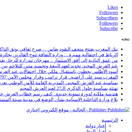
Likes
Followers
Subscribers
Followers
Subscribe
تتجه
بنك المغرب يفتتح متحف النقود بفاس . . صرح ثقافي يوثق الذاكر
الرباط في احتفالية مميزة . . وزارة الثقافة تتوج الفائزين بجائزة ا
من عمق البادية إلى أفق الاستثمار .. مهرجان تندرارة للرحل يفتح
عيد العرش المجيد: تجديد لعهد البيعة وتجسيد متين للتلاحم بي
أسود الأطلس يحظون باستقبال ملكي خلال احتفالات عيد العرش
المغرب سيد على أراضيه.. قرار ترامب وقرار مجلس الأمن 2797 يعززان الزخم الدبلوماسي
بمناسبة عيد العرش المجيد.. المديرية العامة للأمن الوطني تعزز 
تهنئة بمناسبة حلول الذكرى الـ27 لعيد العرش المجيد
هندسة ملكية لدورة تنموية جديدة.. كيف رسم خطاب العرش خار
بلاغ وزارة الداخلية الاسبانية بشأن الوضع في مدينة سبتة المتمت
Publisher - الجالية - موقع إلكتروني إخباري
الرئيسية
أخبار دولية
أخبار الوطن