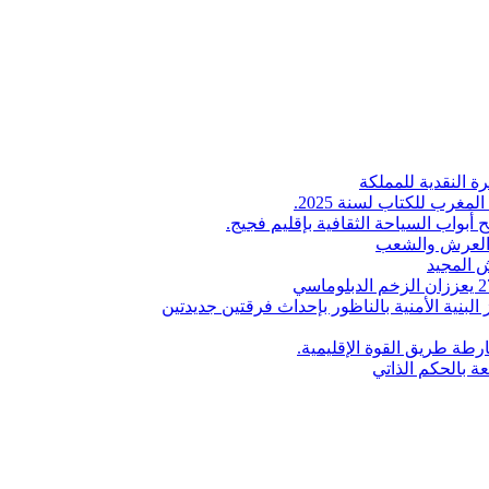
ة النقدية للمملكة
لمغرب للكتاب لسنة 2025.
 أبواب السياحة الثقافية بإقليم فجيج.
ن العرش والشعب
 المجيد
البنية الأمنية بالناظور بإحداث فرقتين جديدتين
طة طريق القوة الإقليمية.
عة بالحكم الذاتي