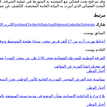
وقد تم فتح بحث قضائي مع المشتبه به المتورط في عملية السرقة، كم
البحث القضائي الذي أمرت به النيابة العامة المختصة، للكشف عن ج
مرتبط
شارك
Telegram
Linkedin
Pinterest
WhatsApp
Twitter
Facebook
البريد ال
السابق بوست
إحباط تهريب أزيد من 17 ألف قرص مخدر بميناء طنجة المتوسط وتوقيف سائق شاحنة قادمة من أوروبا.
القادم بوست
الفرقة الوطنية للشرطة القضائية تحجز 2.96 طن من مخدر الشيرا بعد مطاردة أمنية
قد يعجبك ايضا
المزيد عن المؤلف
أخبار الوطن
بمناسبة عيد العرش المجيد.. المديرية العامة للأمن الوطني تعزز البنية
أخبار الوطن
بلاغ وزارة الداخلية الاسبانية بشأن الوضع في مدينة سبتة المتمتعة بال
أخبار الوطن