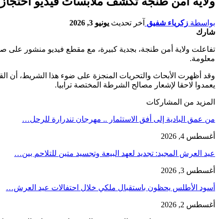
ولاية أمن طنجة تكشف ملابسات فيديو احتجاز 
بواسطة
زكرياء شفيق
آخر تحديث
يونيو 3, 2026
شارك
تفاعلت ولاية أمن طنجة، بجدية كبيرة، مع مقطع فيديو منشور على ص
معلومة.
وقد أظهرت الأبحاث والتحريات المنجزة على ضوء هذا الشريط، أن ال
يعمدوا لاحقا لإشعار مصالح الشرطة المختصة ترابيا.
المزيد من المشاركات
من عمق البادية إلى أفق الاستثمار .. مهرجان تندرارة للرحل…
أغسطس 4, 2026
عيد العرش المجيد: تجديد لعهد البيعة وتجسيد متين للتلاحم بين…
أغسطس 3, 2026
أسود الأطلس يحظون باستقبال ملكي خلال احتفالات عيد العرش…
أغسطس 2, 2026