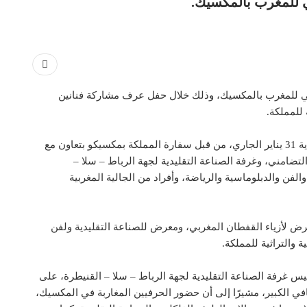
في للمغرب بالمكسيك.
في للمغرب بالمكسيك، وذلك خلال حفل عرف مشاركة فنانين
 للمملكة.
وتميز حفل افتتاح هذه التظاهرة الثقافية المنظمة إلى غاية 31 يناير الجاري، من قبل سفارة المملكة بمكسيكو بتعاون مع
التضامني، وغرفة الصناعة التقليدية لجهة الرباط – سلا –
فن والدبلوماسية والرياضة، وأفراد من الجالية المغربية
 لأزياء القفطان المغربي، ومعرض للصناعة التقليدية ولفن
 والتراثية للمملكة.
يس غرفة الصناعة التقليدية لجهة الرباط – سلا – القنيطرة، على
افي الكبير، مشيرًا إلى أن حضور الحرفيين المغاربة في المكسيك،