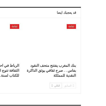
قد يعجبك ايضا
ثقافة
ثقافة
بنك المغرب يفتتح متحف النقود
الرباط في احتف
بفاس . . صرح ثقافي يوثق الذاكرة
الثقافة تتوج 
النقدية للمملكة
للكتاب لسنة
السابق
التالي