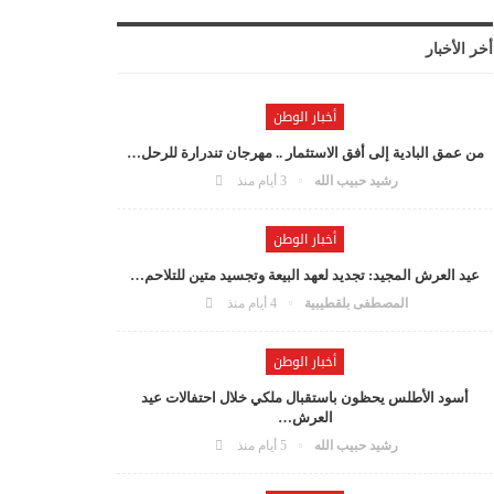
أخر الأخبار
أخبار الوطن
من عمق البادية إلى أفق الاستثمار .. مهرجان تندرارة للرحل…
رشيد حبيب الله
3 أيام منذ
أخبار الوطن
عيد العرش المجيد: تجديد لعهد البيعة وتجسيد متين للتلاحم…
المصطفى بلقطيبية
4 أيام منذ
أخبار الوطن
أسود الأطلس يحظون باستقبال ملكي خلال احتفالات عيد
العرش…
رشيد حبيب الله
5 أيام منذ