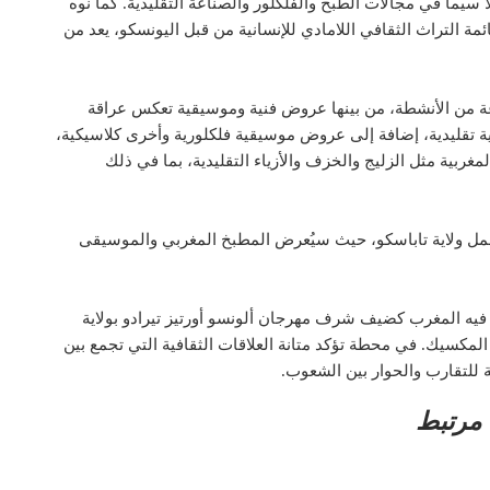
سيما في مجالات الطبخ والفلكلور والصناعة التقليدية. كما نوه
مة التراث الثقافي اللامادي للإنسانية من قبل اليونسكو، يعد من
ة من الأنشطة، من بينها عروض فنية وموسيقية تعكس عراقة
بية تقليدية، إضافة إلى عروض موسيقية فلكلورية وأخرى كلاسيكية،
ربية مثل الزليج والخزف والأزياء التقليدية، بما في ذلك
شمل ولاية تاباسكو، حيث سيُعرض المطبخ المغربي والموسيقى
فيه المغرب كضيف شرف مهرجان ألونسو أورتيز تيرادو بولاية
 المكسيك. في محطة تؤكد متانة العلاقات الثقافية التي تجمع بين
 للتقارب والحوار بين الشعوب.
مرتبط