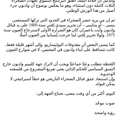
والدليل أن جلالة الملك أطلق البرنامج التنموي لجهات الصحراء
الثلاث كاملة دون استثناء، وهو ما يعكس بوضوح أن وادنون جزء
أصيل من هذا الورش الوطني.
ثم إن من يريد حصر الصحراء في الحدود التي تركها المستعمر،
ينسى – أو يتناسى – أن تحرير سيدي إفني سنة 1969 على يد قبائل
وادنون وآيت باعمران كان هو الشرارة الأولى لاسترجاع العيون سنة
1975. ولولا تحرير إفني لما خرجت إسبانيا من العيون أصلًا.
كما ينسى البعض أن مقذوفات البوليساريو، وإلى أشهر قليلة فقط،
كانت تتساقط على أبناء وادنون في المحبس، لا في شوارع العيون.
اللحظة تتطلب وعيًا جماعيًا ويجب أن لاترك جهة كلميم وادنون خارج
النسق السياسي للحكم الذاتي يعني تفريغ المشروع من فلسفته
الوحدوية.
وإن استبعاد عمق قبائل الصحراء التاريخي هو خطأ استراتيجي لا
يمكن قبوله.
اليوم، أكثر من أي وقت مضى، تحتاج الجهة إلى:
صوت موحّد
رؤية واضحة