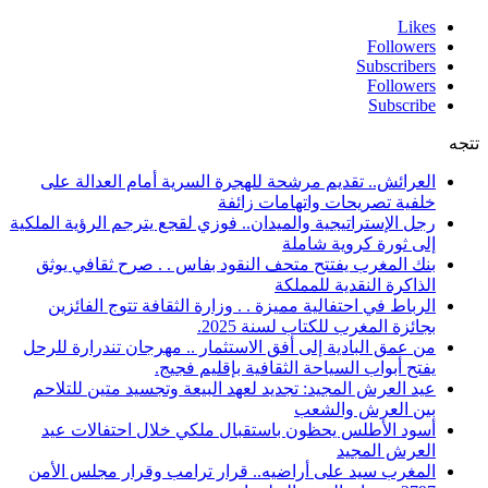
Likes
Followers
Subscribers
Followers
Subscribe
تتجه
العرائش.. تقديم مرشحة للهجرة السرية أمام العدالة على
خلفية تصريحات واتهامات زائفة
رجل الإستراتيجية والميدان.. فوزي لقجع يترجم الرؤية الملكية
إلى ثورة كروية شاملة
بنك المغرب يفتتح متحف النقود بفاس . . صرح ثقافي يوثق
الذاكرة النقدية للمملكة
الرباط في احتفالية مميزة . . وزارة الثقافة تتوج الفائزين
بجائزة المغرب للكتاب لسنة 2025.
من عمق البادية إلى أفق الاستثمار .. مهرجان تندرارة للرحل
يفتح أبواب السياحة الثقافية بإقليم فجيج.
عيد العرش المجيد: تجديد لعهد البيعة وتجسيد متين للتلاحم
بين العرش والشعب
أسود الأطلس يحظون باستقبال ملكي خلال احتفالات عيد
العرش المجيد
المغرب سيد على أراضيه.. قرار ترامب وقرار مجلس الأمن