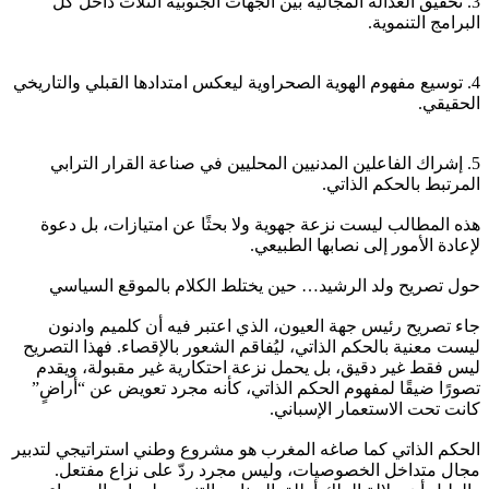
3. تحقيق العدالة المجالية بين الجهات الجنوبية الثلاث داخل كل
البرامج التنموية.
4. توسيع مفهوم الهوية الصحراوية ليعكس امتدادها القبلي والتاريخي
الحقيقي.
5. إشراك الفاعلين المدنيين المحليين في صناعة القرار الترابي
المرتبط بالحكم الذاتي.
هذه المطالب ليست نزعة جهوية ولا بحثًا عن امتيازات، بل دعوة
لإعادة الأمور إلى نصابها الطبيعي.
حول تصريح ولد الرشيد… حين يختلط الكلام بالموقع السياسي
جاء تصريح رئيس جهة العيون، الذي اعتبر فيه أن كلميم وادنون
ليست معنية بالحكم الذاتي، ليُفاقم الشعور بالإقصاء. فهذا التصريح
ليس فقط غير دقيق، بل يحمل نزعة احتكارية غير مقبولة، ويقدم
تصورًا ضيقًا لمفهوم الحكم الذاتي، كأنه مجرد تعويض عن “أراضٍ”
كانت تحت الاستعمار الإسباني.
الحكم الذاتي كما صاغه المغرب هو مشروع وطني استراتيجي لتدبير
مجال متداخل الخصوصيات، وليس مجرد ردّ على نزاع مفتعل.