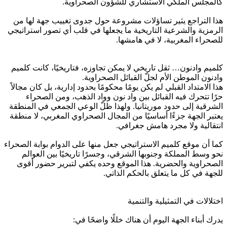
كالمجلس الملكي الاستشاري للشؤون الصحراوية.
هذا التراجع يثير تساؤلات مشروعة حول جدوى تغييب جهة لها من
الرمزية والشرعية التاريخية ما يجعلها في قلب أي تصور استراتيجي
للصحراء المغربية، لا في هامشها.
كلميم وادنون… ثقل تاريخي لا يمكن تجاوزه، فتاريخيًا، كانت كلميم
وادنون الموطن الأم لجلّ القبائل الصحراوية.
هذا الامتداد القبلي لم يكن يومًا محكومًا بحدود إدارية، بل كان مجالاً
حرًا تتحرك فيه القبائل بين واد نون وواد الذهب، ومن الصحراء
الشرقية إلى حدود موريتانيا. ولهذا ظلّ الوعي الجمعي في المنطقة
يعتبر الجهة جزءًا أساسيًا من المجال الصحراوي المغربي، لا منطقة
انتقالية ولا مجرد هامش جغرافي.
كما أن موقع كلميم الاستراتيجي جعل منها على الدوام بوابة الصحراء
نحو وسط المملكة وجنوبها الشرقي، وجسرًا تاريخيًا بين العوالم
الصحراوية والحضرية. هذا الموقع وحده يكفي لتبرير حضور أقوى
للجهة في كل ما يتعلق بالحكم الذاتي.
اختلالات في التمثيلية والتنمية
يدرك أبناء الجهة اليوم أن هناك خللًا واضحًا في: