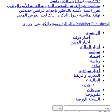
2797 يعززان الزخم الدبلوماسي
بمناسبة عيد العرش المجيد.. المديرية العامة للأمن الوطني
تعزز البنية الأمنية بالناظور بإحداث فرقتين جديدتين
تهنئة بمناسبة حلول الذكرى الـ27 لعيد العرش المجيد
Publisher - الجالية - موقع إلكتروني إخباري
الرئيسية
أخبار دولية
أخبار الوطن
أخبار الجالية
سياسة
اقتصاد
رياضة
ثقافة
أخبار سياحية
المغرب وإفريقيا
الجالية TV
فيديو
منوعات
تكنولوجيا
النسخة الورقية