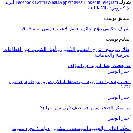
شارك
Telegram
Linkedin
Pinterest
WhatsApp
Twitter
Facebook
البريد
الإلكتروني
Viber
طباعة
السابق بوست
أشرف حكيمي يتوّج بجائزة أفضل لاعب إفريقي لعام 2025
القادم بوست
إطلاق برنامج ” تدرج” لتعميم التكوين وتأهيل الشباب عبر القطاعات
الحرفية والخدماتية.
قد يعجبك ايضا
المزيد عن المؤلف
أخبار الوطن
الحسانية هوية دستورية.. ومعهدها الملكي ضرورة وطنية بعد قرار
2797
أخبار الوطن
من يمثل الصحراويين بعد نصف قرن من النزاع؟
أخبار الوطن
الحكم الذاتي والجهوية الموسعة… مشروع دولة لا مجرد تسوية