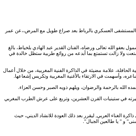
حة الفنية المغربية تفقد أحد أعمدة الفن المغربي الأصيل، الفنان الكبير عبد الهادي بلخياط، والذي وافته المنية يوم الجمعة 30 يناير 2026 بالمستشفى العسكري بالرباط بعد صراع طويل مع المرض،،عن عمر
 بعفو الله تعالى ورضاه، الفنان القدير عبد الهادي بلخياط، بالغ
تمتعت ولا زالت تستمتع بما أبدعه من روائع طربية ستظل خالدة في
 الحافلة، علامة مضيئة في الذاكرة الفنية المغربية، من خلال أعمال
شاعره، وأسهمت في الارتقاء بالأغنية المغربية وتكريس إشعاعها.
تغمده الله بالرحمة والرضوان، ويلهم ذويه الصبر وحسن العزاء.
في حين أن اسمه الحقيقي هو عبد الهادي الزوكاري الإدريسي عام 1940 بمدينة فاس، وبدأ مسيرته في ستينيات القرن العشرين، وتربع على عرش الطرب المغربي
عماله اسمه في ذاكرة الغناء العربي, ليقرر بعد ذلك العودة للانشاد الديني، حيث
ى” و ” يا طالعين الجبال”.