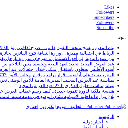
Likes
Followers
Subscribers
Followers
Subscribe
تتجه
بنك المغرب يفتتح متحف النقود بفاس . . صرح ثقافي يوثق الذاكر
الرباط في احتفالية مميزة . . وزارة الثقافة تتوج الفائزين بجائزة ا
من عمق البادية إلى أفق الاستثمار .. مهرجان تندرارة للرحل يفتح
عيد العرش المجيد: تجديد لعهد البيعة وتجسيد متين للتلاحم بي
أسود الأطلس يحظون باستقبال ملكي خلال احتفالات عيد العرش
المغرب سيد على أراضيه.. قرار ترامب وقرار مجلس الأمن 2797 يعززان الزخم الدبلوماسي
بمناسبة عيد العرش المجيد.. المديرية العامة للأمن الوطني تعزز 
تهنئة بمناسبة حلول الذكرى الـ27 لعيد العرش المجيد
هندسة ملكية لدورة تنموية جديدة.. كيف رسم خطاب العرش خار
بلاغ وزارة الداخلية الاسبانية بشأن الوضع في مدينة سبتة المتمت
Publisher - الجالية - موقع إلكتروني إخباري
الرئيسية
أخبار دولية
أخبار الوطن