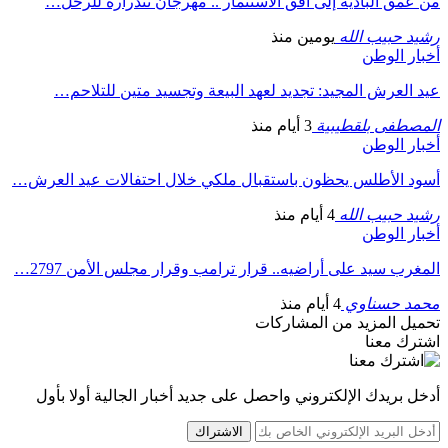
من عمق البادية إلى أفق الاستثمار .. مهرجان تندرارة للرحل…
رشيد حبيب الله
يومين منذ
أخبار الوطن
عيد العرش المجيد: تجديد لعهد البيعة وتجسيد متين للتلاحم…
المصطفى بلقطيبية
3 أيام منذ
أخبار الوطن
أسود الأطلس يحظون باستقبال ملكي خلال احتفالات عيد العرش…
رشيد حبيب الله
4 أيام منذ
أخبار الوطن
المغرب سيد على أراضيه.. قرار ترامب وقرار مجلس الأمن 2797…
محمد حسناوي
4 أيام منذ
تحميل المزيد من المشاركات
اشترك معنا
أدخل بريدك الإلكتروني واحصل على جديد أخبار الجالية أولا بأول
الاشتراك