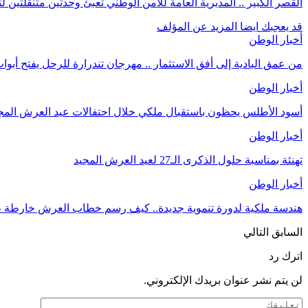
القصر الكبير .. المديرية العامة للأمن الوطني تعبئ وحدتين متنقلتين 
قد يعجبك ايضا
المزيد عن المؤلف
أخبار الوطن
من عمق البادية إلى أفق الاستثمار .. مهرجان تندرارة للرحل يفتح أبوا
أخبار الوطن
أسود الأطلس يحظون باستقبال ملكي خلال احتفالات عيد العرش المج
أخبار الوطن
تهنئة بمناسبة حلول الذكرى الـ27 لعيد العرش المجيد
أخبار الوطن
هندسة ملكية لدورة تنموية جديدة.. كيف رسم خطاب العرش خارطة طري
السابق
التالي
اترك رد
لن يتم نشر عنوان بريدك الإلكتروني.