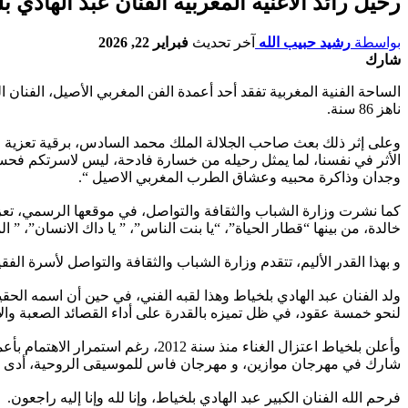
رحيل رائد الأغنية المغربية الفنان عبد الهادي 
بواسطة
رشيد حبيب الله
آخر تحديث
فبراير 22, 2026
شارك
ناهز 86 سنة.
وعلى إثر ذلك بعث صاحب الجلالة الملك محمد السادس، برقية تعزية وموا
الأثر في نفسنا، لما يمثل رحيله من خسارة فادحة، ليس لاسرتكم فحسب،
وجدان وذاكرة محبيه وعشاق الطرب المغربي الاصيل “.
كما نشرت وزارة الشباب والثقافة والتواصل، في موقعها الرسمي، تعزية
خالدة، من بينها “قطار الحياة”، “يا بنت الناس”، ” يا داك الانسان”،
و بهذا القدر الأليم، تتقدم وزارة الشباب والثقافة والتواصل لأسرة الف
لنحو خمسة عقود، في ظل تميزه بالقدرة على أداء القصائد الصعبة والأل
وأعلن بلخياط اعتزال الغناء منذ سن
شارك في مهرجان موازين، و مهرجان فاس للموسيقى الروحية، أدى خلالها
فرحم الله الفنان الكبير عبد الهادي بلخياط، وإنا لله وإنا إليه راجعون.