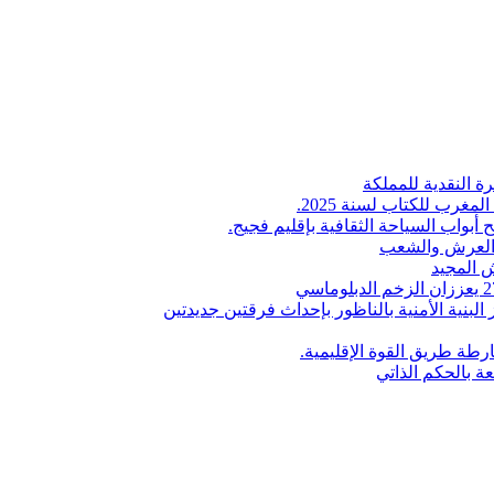
ة النقدية للمملكة
لمغرب للكتاب لسنة 2025.
 أبواب السياحة الثقافية بإقليم فجيج.
ن العرش والشعب
 المجيد
البنية الأمنية بالناظور بإحداث فرقتين جديدتين
طة طريق القوة الإقليمية.
عة بالحكم الذاتي