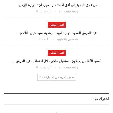
من عمق البادية إلى أفق الاستثمار .. مهرجان تندرارة للرحل…
رشيد حبيب الله
5 أيام منذ
أخبار الوطن
عيد العرش المجيد: تجديد لعهد البيعة وتجسيد متين للتلاحم…
المصطفى بلقطيبية
6 أيام منذ
أخبار الوطن
أسود الأطلس يحظون باستقبال ملكي خلال احتفالات عيد العرش…
رشيد حبيب الله
6 أيام منذ
تحميل المزيد من المشاركات
اشترك معنا