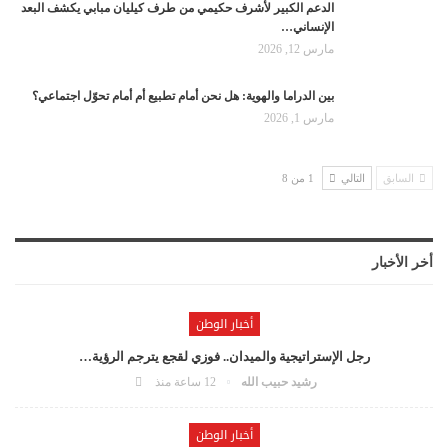
الدعم الكبير لأشرف حكيمي من طرف كيليان مبابي يكشف البعد
الإنساني…
مارس 12, 2026
بين الدراما والهوية: هل نحن أمام تطبيع أم أمام تحوّل اجتماعي؟
مارس 1, 2026
السابق
التالي
1 من 8
أخر الأخبار
أخبار الوطن
رجل الإستراتيجية والميدان.. فوزي لقجع يترجم الرؤية…
رشيد حبيب الله
12 ساعة منذ
أخبار الوطن